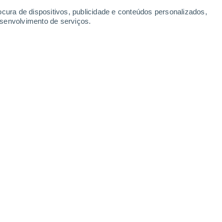
ocura de dispositivos, publicidade e conteúdos personalizados,
esenvolvimento de serviços.
os vitais para detetar precocemente pragas e proteger a
7:17
6 min
 contam agora com uma nova
linha de
 de Portugal
. Uma equipa de cientistas do
tuto Superior de Agronomia está a
 que combinam
aviação não tripulada e
a monitorizar e antecipar o avanço de
odiversidade e a economia.