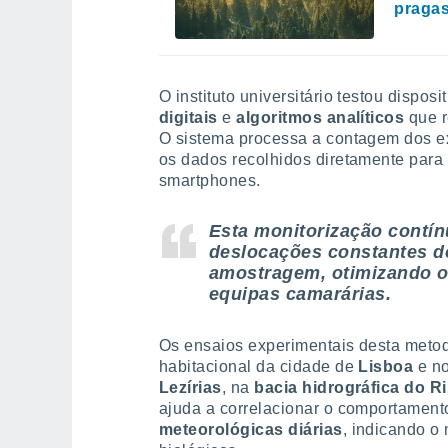
pragas
O instituto universitário testou disp
digitais
e
algoritmos analíticos
que r
O sistema processa a contagem dos e
os dados recolhidos diretamente para
smartphones.
Esta monitorização contín
deslocações constantes do
amostragem, otimizando o
equipas camarárias.
Os ensaios experimentais desta meto
habitacional da cidade de
Lisboa
e no
Lezírias
, na
bacia hidrográfica do R
ajuda a correlacionar o comportamen
meteorológicas diárias
, indicando o