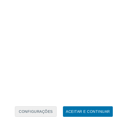
 não conseguiram investir na modernização
matérias-primas, resultando no
 no setor, como relembra o comunicado do
mota mais eficaz
investigadores integraram o consórcio
 e 17 parceiros institucionais focados na
ram que o mapeamento aéreo
ia muito superior e custos
ixos do que as vistorias
é.
es autónomas dotadas de
sensores óticos
,
 sinais de declínio na folhagem
,
CONFIGURAÇÕES
ACEITAR E CONTINUAR
localizadas que evitam o contágio de