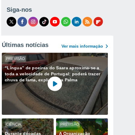
Siga-nos
Últimas notícias
Ver mais informaçāo
PREVISÃO
“Língua” de poeiras do Saara aproxima-se a
toda a velocidade de Portugal: poderá trazer
chuva de lama, explica Ana Palma
CIÊNCIA
PREVISÃO
Durante décadas
A Organização