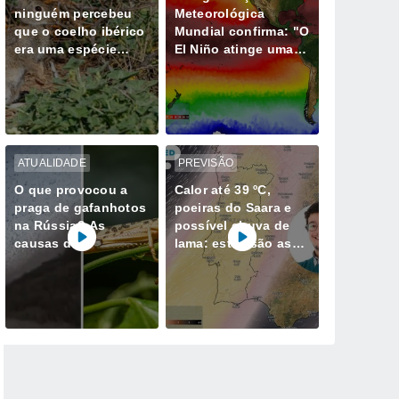
ninguém percebeu
Meteorológica
que o coelho ibérico
Mundial confirma: "O
era uma espécie
El Niño atinge uma
diferente e isso
intensidade sem
muda tudo
precedentes desde
há vários anos"
ATUALIDADE
PREVISÃO
O que provocou a
Calor até 39 ºC,
praga de gafanhotos
poeiras do Saara e
na Rússia? As
possível chuva de
causas do
lama: estas são as
gigantesco enxame
datas a reter em
que invadiu o
Portugal
Daguestão