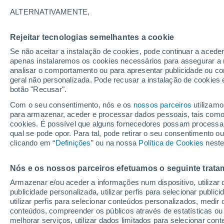
ALTERNATIVAMENTE,
Cientistas portugueses recorrem a voo
avançados para identificar ameaças bi
Rejeitar tecnologias semelhantes a cookie
primeiros sintomas visíveis apareçam 
Se não aceitar a instalação de cookies, pode continuar a acede
apenas instalaremos os cookies necessários para assegurar a 
analisar o comportamento ou para apresentar publicidade ou co
geral não personalizada. Pode recusar a instalação de cookies 
botão "Recusar".
Com o seu consentimento, nós e os
nossos parceiros
utilizamo
para armazenar, aceder e processar dados pessoais, tais como a
cookies. É possível que alguns fornecedores possam processa
qual se pode opor. Para tal, pode retirar o seu consentimento 
clicando em “
Definições
” ou na nossa
Política de Cookies
neste
Nós e os nossos parceiros efetuamos o seguinte trata
Armazenar e/ou aceder a informações num dispositivo, utilizar da
publicidade personalizada, utilizar perfis para selecionar public
utilizar perfis para selecionar conteúdos personalizados, med
conteúdos, compreender os públicos através de estatísticas ou
melhorar serviços, utilizar dados limitados para selecionar cont