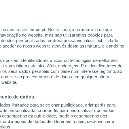
s de vigilância tecnológica e sensores
ológicas nos pinhais antes que os
nas árvores.
r ao nosso site tempo.pt. Neste caso, informamo-lo de que
navegação no website, mas não utilizaremos cookies para
nteúdos personalizados, embora possa visualizar publicidade
e aceder ao nosso website através desta assinatura, clicando no
s cookies, identificadores únicos ou tecnologias semelhantes
 sua visita a este sitio Web, endereços IP e identificadores de
r os seus dados pessoais com base num interesse legítimo, ao
ou opor-se ao processamento de dados em qualquer altura,
 website.
mento de dados:
dos limitados para selecionar publicidade, criar perfis para
idade personalizada, criar perfis para personalizar conteúdos,
ir o desempenho da publicidade, medir o desempenho dos
 combinações de dados de diferentes fontes, desenvolver e
eúdos.