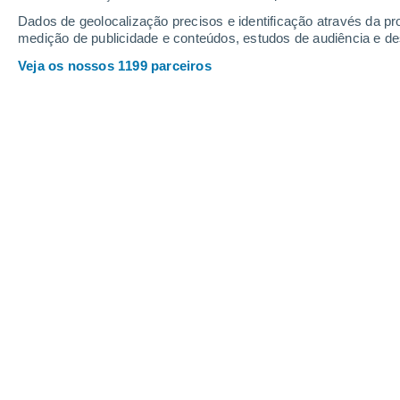
Dados de geolocalização precisos e identificação através da pr
medição de publicidade e conteúdos, estudos de audiência e d
Veja os nossos 1199 parceiros
Drones equipados com sensores avançados vão captar dad
floresta. Imagem: Valentin J-W/Pixabay
Katia Catulo
20/06/2026 0
Os ecossistemas florestais europeus
defesa tecnológica operada a partir
Centro de Estudos Florestais do Insti
desenvolver metodologias pioneiras
sistemas de inteligência artificial
par
organismos nocivos que ameaçam a bi