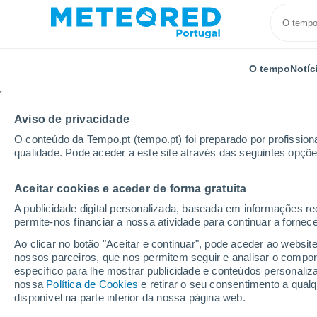
O tempo
Notíc
TODOS
ATUALIDADE
CIÊNCIA
PREVISÃO
ASTRO
Aviso de privacidade
O conteúdo da Tempo.pt (tempo.pt) foi preparado por profissiona
qualidade. Pode aceder a este site através das seguintes opçõe
Aceitar cookies e aceder de forma gratuita
A publicidade digital personalizada, baseada em informações r
permite-nos financiar a nossa atividade para continuar a fornec
Início
Notícias
Atualidade
Algoritmos e drones v
Ao clicar no botão "Aceitar e continuar", pode aceder ao websit
nossos parceiros, que nos permitem seguir e analisar o compo
específico para lhe mostrar publicidade e conteúdos persona
Algoritmos e drones vã
nossa
Política de Cookies
e retirar o seu consentimento a qua
disponível na parte inferior da nossa página web.
contra vagas de inset