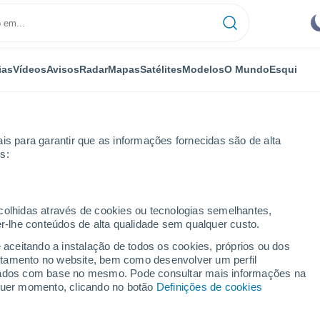
ias
Vídeos
Avisos
Radar
Mapas
Satélites
Modelos
O Mundo
Esqui
NOMIA
PLANTAS
LAZER
is para garantir que as informações fornecidas são de alta
s:
ecolhidas através de cookies ou tecnologias semelhantes,
er-lhe conteúdos de alta qualidade sem qualquer custo.
ão defender a floresta contra vagas de insetos destrutivos
e aceitando a instalação de todos os cookies, próprios ou dos
rtamento no website, bem como desenvolver um perfil
lizados com base no mesmo. Pode consultar mais informações na
o defender a floresta
lquer momento, clicando no botão
Definições de cookies
os destrutivos