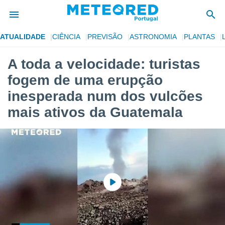
ATUALIDADE
CIÊNCIA
PREVISÃO
ASTRONOMIA
PLANTAS
de
A toda a velocidade: turistas
 da
fogem de uma erupção
empo.pt) foi
or
inesperada num dos vulcões
is para
mais ativos da Guatemala
e as
 fornecidas
 qualidade.
r a este
s das
opções:
ookies e
 forma
e digital
da,