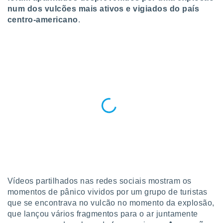
para lhe
num dos vulcões mais ativos e vigiados do país
licidade e
centro-americano
.
ados com
esmo. Pode
ais
s na nossa
 Cookies
e
u
nto a
omento,
 botão
de cookies
na parte
nossa
.
IVAMENTE,
Vídeos partilhados nas redes sociais mostram os
momentos de pânico vividos por um grupo de turistas
as
que se encontrava no vulcão no momento da explosão,
tes a
que lançou vários fragmentos para o ar juntamente