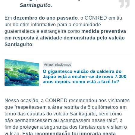
 para
Santiaguito.
a, utilizar
Em
dezembro do ano passado
, o CONRED emitiu
selecionar
um boletim informativo para a comunidade
guatemalteca e estrangeira como
medida preventiva
a, criar
em resposta à atividade demonstrada pelo vulcão
personalizar
tilizar
Santiaguito
.
selecionar
dos, medir
Artigo relacionado
nho da
O gigantesco vulcão da caldeira do
, medir o
Japão está a encher-se de novo 7.300
o dos
anos depois: como está a fazê-lo?
r os
ravés de
Nessa ocasião, a CONRED recomendou aos visitantes
s ou
s de dados
que “respeitassem a área restrita de 5 quilómetros em
es fontes,
torno das cúpulas do vulcão Santiaguito, bem como
 e melhorar
não permanecessem ou acampassem nesse raio”, a
ilizar dados
fim de proteger a segurança dos turistas que visitam o
ara
vulcão.
Esta recomendação foi ignorada nesta