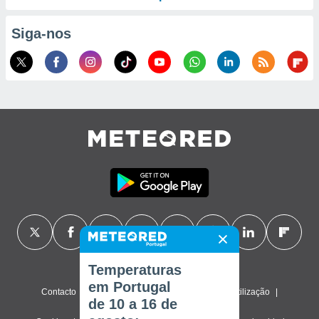
Siga-nos
Temperaturas
em Portugal
Contacto
Sobre nós
FAQ
Termos de utilização
de 10 a 16 de