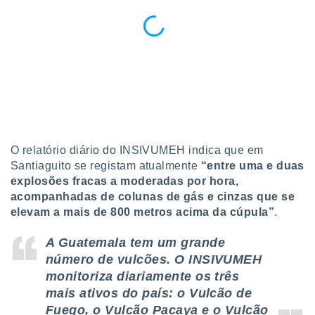
o qual se
ara tal,
 o seu
to ou opor-
essamento
m qualquer
ando em “
 ou na
 Cookies
te.
O relatório diário do INSIVUMEH indica que em
Santiaguito se registam atualmente
“entre uma e duas
 nossos
explosões fracas a moderadas por hora,
acompanhadas de colunas de gás e cinzas que se
s o
elevam a mais de 800 metros acima da cúpula”
.
o de
A Guatemala tem um
grande
e/ou aceder
número de vulcões
. O INSIVUMEH
ões num
monitoriza diariamente os três
utilizar
mais ativos do país: o Vulcão de
ados para
Fuego, o Vulcão Pacaya e o Vulcão
publicidade,