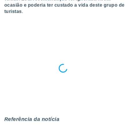
conteúdos.
ocasião e poderia ter custado a vida deste grupo de
turistas
.
ção
ão através
de
,
 e
dos,
publicidade
s, estudos
a e
mento de
ossos 1199
eiros
Referência da notícia