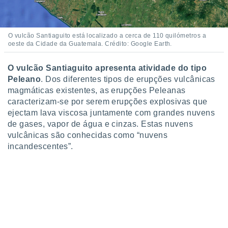
ite através
atura,
 botão
O vulcão Santiaguito está localizado a cerca de 110 quilómetros a
oeste da Cidade da Guatemala. Crédito: Google Earth.
nto, nós e
O vulcão Santiaguito apresenta atividade do tipo
arceiros
Peleano
. Dos diferentes tipos de erupções vulcânicas
cookies,
magmáticas existentes, as erupções Peleanas
ores únicos
ias
caracterizam-se por serem erupções explosivas que
s para
ejectam lava viscosa juntamente com grandes nuvens
 aceder e
de gases, vapor de água e cinzas. Estas nuvens
dados
vulcânicas são conhecidas como “nuvens
ais como a
incandescentes”.
 este sitio
eços IP e
ores de
possível
es possam
os seus
oais com
nteresse