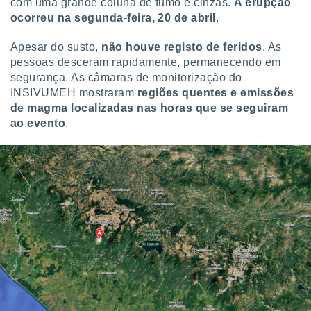
com uma grande coluna de fumo e cinzas.
A erupção
tar a
de cookies,
ocorreu na segunda-feira, 20 de abril
.
uar a
osso site
Apesar do susto,
não houve registo de feridos
. As
este caso,
pessoas desceram rapidamente, permanecendo em
lo de que
segurança. As câmaras de monitorização do
talaremos
INSIVUMEH mostraram
regiões quentes e emissões
de magma localizadas nas horas que se seguiram
s para
a navegação
ao evento
.
, mas não
s cookies
ar o
nto ou
ntar
 ou
dos,
ssa
ublicidade
ada. Pode
nstalação de
ceder ao