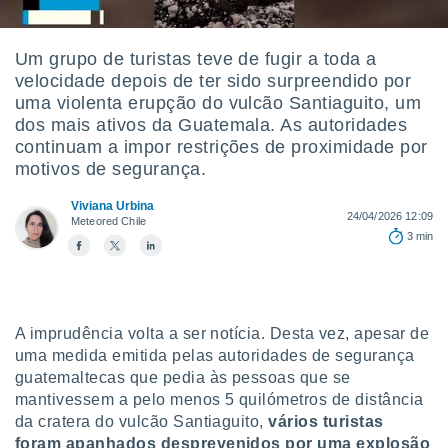
m
 recolhidas
cookies ou
Um grupo de turistas teve de fugir a toda a
velocidade depois de ter sido surpreendido por
, permite-
ar a nossa
uma violenta erupção do vulcão Santiaguito, um
ara
dos mais ativos da Guatemala. As autoridades
ACEITAR
 fornecer-
continuam a impor restrições de proximidade por
E
os de alta
motivos de segurança.
CONTINUAR
sem
sto.
Viviana Urbina
CONFIGURAÇÕES
24/04/2026 12:09
Meteored Chile
o botão
3 min
ontinuar",
r ao
itando a
de todos os
óprios ou
A imprudência volta a ser notícia. Desta vez, apesar de
parceiros,
uma medida emitida pelas autoridades de segurança
rmitem
guatemaltecas que pedia às pessoas que se
lisar o
nto no
mantivessem a pelo menos 5 quilómetros de distância
em como
da cratera do vulcão Santiaguito,
vários turistas
 um perfil
foram apanhados desprevenidos por uma explosão