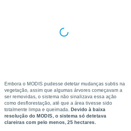
conteúdos.
ção
ão através
de
,
 e
dos,
publicidade
s, estudos
a e
mento de
Embora o MODIS pudesse detetar mudanças subtis na
vegetação, assim que algumas árvores começavam a
ossos 1199
ser removidas, o sistema não sinalizava essa ação
eiros
como desflorestação, até que a área tivesse sido
totalmente limpa e queimada.
Devido à baixa
resolução do MODIS, o sistema só detetava
clareiras com pelo menos, 25 hectares.