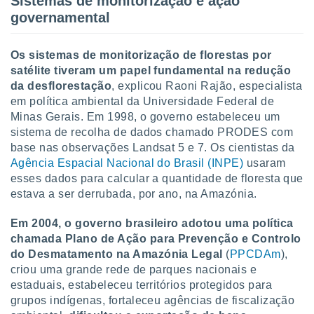
Sistemas de monitorização e ação
tar a
governamental
de cookies,
uar a
osso site
Os sistemas de monitorização de florestas por
este caso,
satélite tiveram um papel fundamental na redução
lo de que
talaremos
da desflorestação
, explicou Raoni Rajão, especialista
em política ambiental da Universidade Federal de
s para
Minas Gerais. Em 1998, o governo estabeleceu um
a navegação
sistema de recolha de dados chamado PRODES com
, mas não
base nas observações Landsat 5 e 7. Os cientistas da
s cookies
Agência Espacial Nacional do Brasil (INPE)
usaram
ar o
nto ou
esses dados para calcular a quantidade de floresta que
ntar
estava a ser derrubada, por ano, na Amazónia.
 ou
Em 2004, o governo brasileiro adotou uma política
dos,
chamada Plano de Ação para Prevenção e Controlo
ssa
do Desmatamento na Amazónia Legal
(
PPCDAm
),
ublicidade
criou uma grande rede de parques nacionais e
ada. Pode
estaduais, estabeleceu territórios protegidos para
nstalação de
grupos indígenas, fortaleceu agências de fiscalização
ceder ao