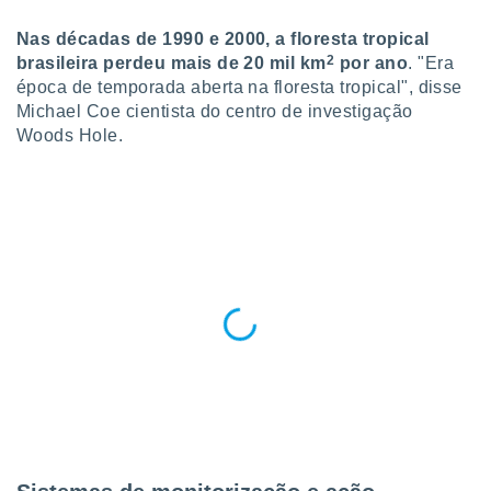
para lhe
licidade e
Nas décadas de 1990 e 2000, a floresta tropical
2
brasileira perdeu mais de 20 mil
km
por ano
. "Era
ados com
época de temporada aberta na floresta tropical", disse
esmo. Pode
Michael Coe cientista do centro de investigação
ais
s na nossa
Woods Hole.
 Cookies
e
u
nto a
omento,
 botão
de cookies
na parte
nossa
.
IVAMENTE,
as
tes a