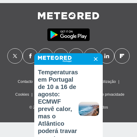
Temperaturas
em Portugal
Contacto
Sobre nós
FAQ
Termos de utilização
de 10 a 16 de
agosto:
Cookies
Política de privacidade
Definições de privacidade
ECMWF
© 2026 Meteored. Todos os direitos reservados
prevê calor,
mas o
Atlântico
poderá travar