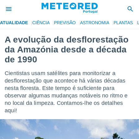
ATUALIDADE
CIÊNCIA
PREVISÃO
ASTRONOMIA
PLANTAS
de
A evolução da desflorestação
 da
da Amazónia desde a década
empo.pt) foi
or
de 1990
is para
e as
Cientistas usam satélites para monitorizar a
 fornecidas
 qualidade.
desflorestação que acontece há várias décadas
r a este
nesta floresta. Este tempo é suficiente para
s das
observar algumas mudanças notáveis no ritmo e
opções:
no local da limpeza. Contamos-lhe os detalhes
ookies e
aqui!
 forma
e digital
da,