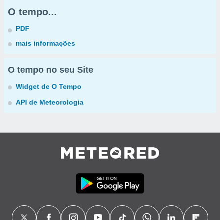
O tempo...
PDF
mais informações
O tempo no seu Site
Widget de O Tempo
API de Meteorologia