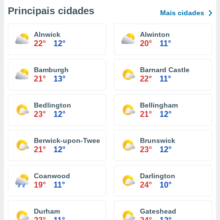
Principais cidades
Mais cidades
Alnwick
Alwinton
22°
12°
20°
11°
Bamburgh
Barnard Castle
21°
13°
22°
11°
Bedlington
Bellingham
23°
12°
21°
12°
Berwick-upon-Tweed
Brunswick
21°
12°
23°
12°
Coanwood
Darlington
19°
11°
24°
10°
Durham
Gateshead