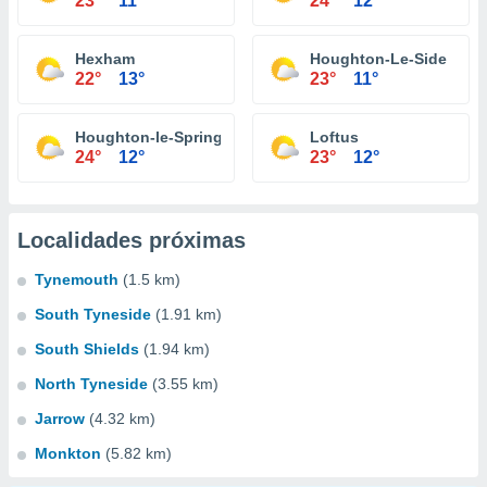
23°
11°
24°
12°
Hexham
Houghton-Le-Side
22°
13°
23°
11°
Houghton-le-Spring
Loftus
24°
12°
23°
12°
Localidades próximas
Tynemouth
(1.5 km)
South Tyneside
(1.91 km)
South Shields
(1.94 km)
North Tyneside
(3.55 km)
Jarrow
(4.32 km)
Monkton
(5.82 km)