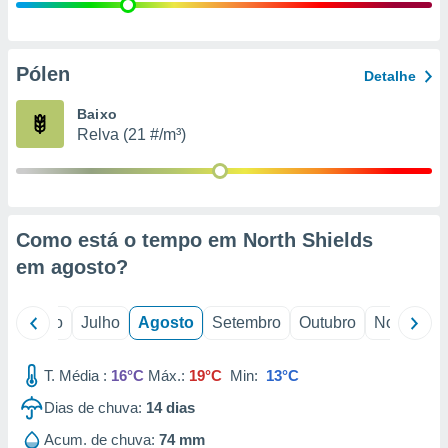
conteúdos.
ção
Pólen
Detalhe
ão através
de
Baixo
,
Relva (21 #/m³)
 e
dos,
publicidade
s, estudos
Como está o tempo em North Shields
a e
mento de
em
agosto
?
ossos 1199
o
Junho
Julho
Agosto
Setembro
Outubro
Novembro
eiros
T. Média :
16°C
Máx.:
19°C
Min:
13°C
Dias de chuva:
14
dias
Acum. de chuva:
74 mm