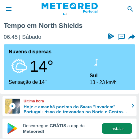
Tempo em North Shields
de
06:45
Sábado
...
 da
empo.pt) foi
Nuvens dispersas
or
14°
is para
e as
 fornecidas
Sul
 qualidade.
Sensação de 14°
13
23 km/h
r a este
s das
opções:
Última hora
Hoje e amanhã poeiras do Saara “invadem”
ookies e
Portugal: risco de trovoadas no Norte e Centro
 forma
aumenta
Descarregue
GRÁTIS
a app da
Instalar
e digital
Meteored!
da,