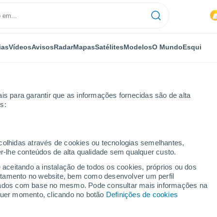
ias
Vídeos
Avisos
Radar
Mapas
Satélites
Modelos
O Mundo
Esqui
is para garantir que as informações fornecidas são de alta
s:
ecolhidas através de cookies ou tecnologias semelhantes,
er-lhe conteúdos de alta qualidade sem qualquer custo.
e aceitando a instalação de todos os cookies, próprios ou dos
rtamento no website, bem como desenvolver um perfil
...
lizados com base no mesmo. Pode consultar mais informações na
lquer momento, clicando no botão
Definições de cookies
Por horas
Intervalos nublados nas
próximas horas