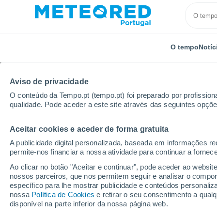
O tempo
Notíc
Aviso de privacidade
O conteúdo da Tempo.pt (tempo.pt) foi preparado por profissiona
qualidade. Pode aceder a este site através das seguintes opçõe
Aceitar cookies e aceder de forma gratuita
Início
Itália
Província de Pescara
Nocciano
A publicidade digital personalizada, baseada em informações r
permite-nos financiar a nossa atividade para continuar a fornec
Tempo em Nocciano
Ao clicar no botão "Aceitar e continuar", pode aceder ao websit
nossos parceiros, que nos permitem seguir e analisar o compo
15:24
Domingo
específico para lhe mostrar publicidade e conteúdos persona
nossa
Política de Cookies
e retirar o seu consentimento a qua
disponível na parte inferior da nossa página web.
Limpo