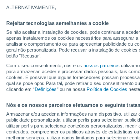
32°
ALTERNATIVAMENTE,
Rejeitar tecnologias semelhantes a cookie
Nordeste
Se não aceitar a instalação de cookies, pode continuar a acede
Sensação de 34°
12
-
30 km
apenas instalaremos os cookies necessários para assegurar a 
analisar o comportamento ou para apresentar publicidade ou co
geral não personalizada. Pode recusar a instalação de cookies 
botão "Recusar".
Astronomia
Incrível: descoberto um planeta potencialmen
Com o seu consentimento, nós e os
nossos parceiros
utilizamo
habitável a apenas 25 anos-luz da Terra
para armazenar, aceder e processar dados pessoais, tais como a
cookies. É possível que alguns fornecedores possam processa
O Tempo 1 - 7 Dias
Atualidade
Mapas de nuvens
qual se pode opor. Para tal, pode retirar o seu consentimento 
clicando em “
Definições
” ou na nossa
Política de Cookies
neste
Nós e os nossos parceiros efetuamos o seguinte trata
Amanhã
Terça
Hoje
Armazenar e/ou aceder a informações num dispositivo, utilizar da
10 Ago.
11 Ago.
9 Ago.
publicidade personalizada, utilizar perfis para selecionar public
utilizar perfis para selecionar conteúdos personalizados, med
conteúdos, compreender os públicos através de estatísticas ou
melhorar serviços, utilizar dados limitados para selecionar cont