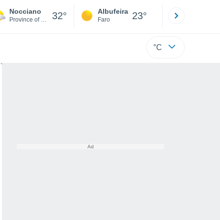
Nocciano
Albufeira
Lisboa
32°
23°
Province of Pescara
Faro
Lisboa
°C