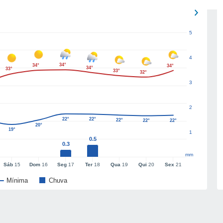
5
4
34°
34°
34°
34°
33°
33°
32°
3
2
22°
22°
22°
22°
22°
20°
19°
1
0.5
0.3
mm
Sáb
15
Dom
16
Seg
17
Ter
18
Qua
19
Qui
20
Sex
21
Mínima
Chuva