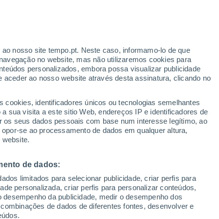
Aviso amarelo
Aviso moderado por trovoada em
Nocciano hoje
r ao nosso site tempo.pt. Neste caso, informamo-lo de que
/h
navegação no website, mas não utilizaremos cookies para
nteúdos personalizados, embora possa visualizar publicidade
e aceder ao nosso website através desta assinatura, clicando no
te
s cookies, identificadores únicos ou tecnologias semelhantes
 sua visita a este sitio Web, endereços IP e identificadores de
r os seus dados pessoais com base num interesse legítimo, ao
Radar de Chuva
Satélites
Modelos
ou opor-se ao processamento de dados em qualquer altura,
 website.
mento de dados:
Quarta
Quinta
Sexta
Sábado
dos limitados para selecionar publicidade, criar perfis para
12 Ago.
13 Ago.
14 Ago.
15 Ago.
idade personalizada, criar perfis para personalizar conteúdos,
ir o desempenho da publicidade, medir o desempenho dos
 combinações de dados de diferentes fontes, desenvolver e
eúdos.