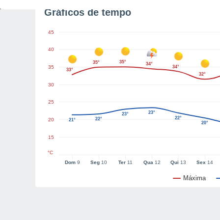
Gráficos de tempo
45
40
35°
35°
34°
35
34°
33°
32°
30
25
23°
23°
22°
22°
20
21°
20°
15
°C
Dom
9
Seg
10
Ter
11
Qua
12
Qui
13
Sex
14
Máxima