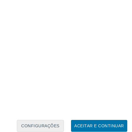
Calendário Lunar
Seg
Ter
Qua
Qui
Sex
Sáb
Domo
9
10
11
12
13
14
15
16
17
18
19
20
21
22
CONFIGURAÇÕES
ACEITAR E CONTINUAR