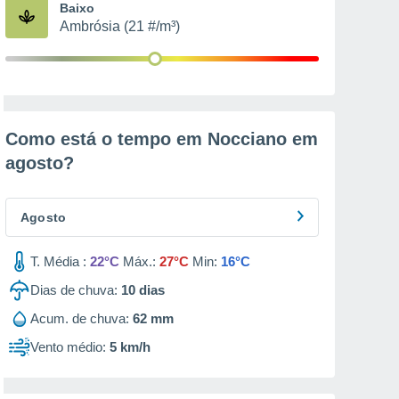
Baixo
Ambrósia (21 #/m³)
Como está o tempo em Nocciano em
agosto
?
Agosto
T. Média :
22°C
Máx.:
27°C
Min:
16°C
Dias de chuva:
10
dias
Acum. de chuva:
62 mm
Vento médio:
5 km/h