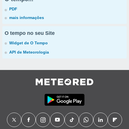
PDF
mais informações
O tempo no seu Site
Widget de O Tempo
API de Meteorologia