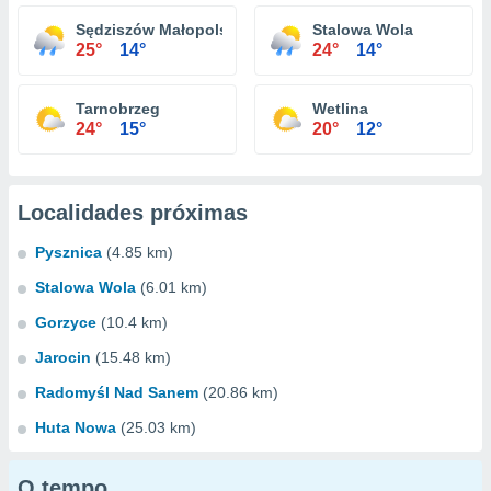
Sędziszów Małopolski
Stalowa Wola
25°
14°
24°
14°
Tarnobrzeg
Wetlina
24°
15°
20°
12°
Localidades próximas
Pysznica
(4.85 km)
Stalowa Wola
(6.01 km)
Gorzyce
(10.4 km)
Jarocin
(15.48 km)
Radomyśl Nad Sanem
(20.86 km)
Huta Nowa
(25.03 km)
O tempo...