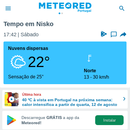
Tempo em Nisko
de
17:42
Sábado
...
 da
empo.pt) foi
Nuvens dispersas
or
22°
is para
e as
 fornecidas
Norte
 qualidade.
Sensação de 25°
13
30 km/h
r a este
s das
opções:
Última hora
40 ºC à vista em Portugal na próxima semana:
ookies e
calor intensifica a partir de quarta, 12 de agosto
 forma
Descarregue
GRÁTIS
a app da
Instalar
e digital
Meteored!
da,