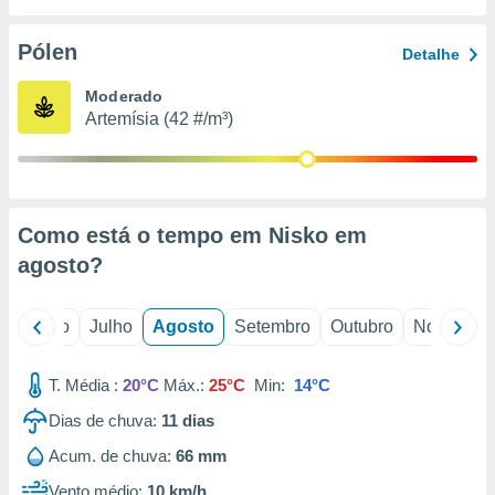
conteúdos.
Pólen
Detalhe
ção
Moderado
ão através
Artemísia (42 #/m³)
de
,
 e
dos,
publicidade
Como está o tempo em Nisko em
s, estudos
agosto
?
a e
mento de
o
Junho
Julho
Agosto
Setembro
Outubro
Novembro
ossos 1199
eiros
T. Média :
20°C
Máx.:
25°C
Min:
14°C
Dias de chuva:
11
dias
Acum. de chuva:
66 mm
Vento médio:
10 km/h