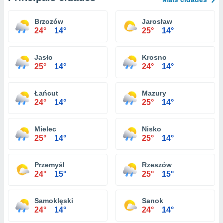
Brzozów
Jarosław
24°
14°
25°
14°
Jasło
Krosno
25°
14°
24°
14°
Łańcut
Mazury
24°
14°
25°
14°
Mielec
Nisko
25°
14°
25°
14°
Przemyśl
Rzeszów
24°
15°
25°
15°
Samoklęski
Sanok
24°
14°
24°
14°