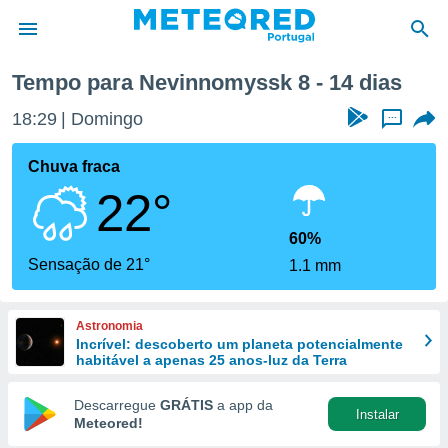
 semana
Tempo para Nevinnomyssk 8 - 14 dias
de
18:29
Domingo
...
 da
empo.pt) foi
Chuva fraca
or
22°
is para
e as
 fornecidas
60%
 qualidade.
Sensação de 21°
1.1 mm
r a este
s das
opções:
Astronomia
Incrível: descoberto um planeta potencialmente
ookies e
habitável a apenas 25 anos-luz da Terra
 forma
Descarregue
GRÁTIS
a app da
Instalar
e digital
Meteored!
da,