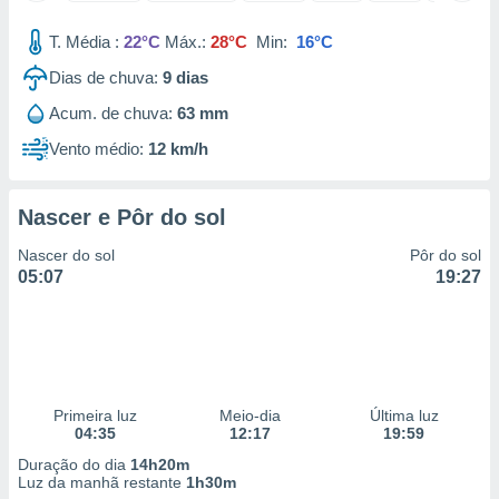
 para
T. Média :
22°C
Máx.:
28°C
Min:
16°C
a, utilizar
Dias de chuva:
9
dias
selecionar
Acum. de chuva:
63 mm
a, criar
personalizar
Vento médio:
12 km/h
tilizar
selecionar
Nascer e Pôr do sol
dos, medir
nho da
Nascer do sol
Pôr do sol
, medir o
05:07
19:27
o dos
r os
ravés de
s ou
s de dados
Primeira luz
Meio-dia
Última luz
es fontes,
04:35
12:17
19:59
 e melhorar
ilizar dados
Duração do dia
14h20m
ara
Luz da manhã restante
1h30m