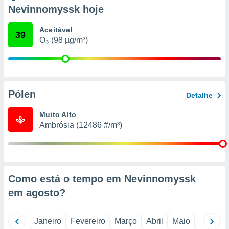
o qual se
Nevinnomyssk hoje
ara tal,
 o seu
Aceitável
39
to ou opor-
O₃ (98 µg/m³)
essamento
m qualquer
ando em “
 ou na
Pólen
 Cookies
Detalhe
te.
Muito Alto
 nossos
Ambrósia (12486 #/m³)
s o
o de
Como está o tempo em Nevinnomyssk
e/ou aceder
em
agosto
?
ões num
utilizar
ados para
Janeiro
Fevereiro
Março
Abril
Maio
Junho
publicidade,