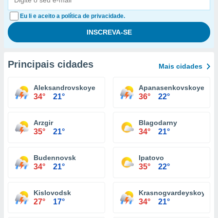
Eu li e aceito a política de privacidade.
Principais cidades
Mais cidades
Aleksandrovskoye
Apanasenkovskoye
34°
21°
36°
22°
Arzgir
Blagodarny
35°
21°
34°
21°
Budennovsk
Ipatovo
34°
21°
35°
22°
Kislovodsk
Krasnogvardeyskoye
27°
17°
34°
21°