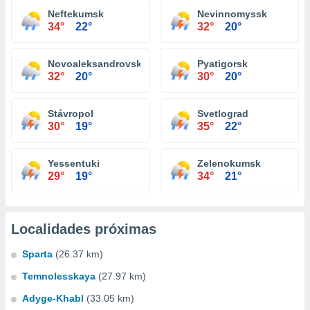
Neftekumsk
Nevinnomyssk
34°
22°
32°
20°
Novoaleksandrovsk
Pyatigorsk
32°
20°
30°
20°
Stávropol
Svetlograd
30°
19°
35°
22°
Yessentuki
Zelenokumsk
29°
19°
34°
21°
Localidades próximas
Sparta
(26.37 km)
Temnolesskaya
(27.97 km)
Adyge-Khabl
(33.05 km)