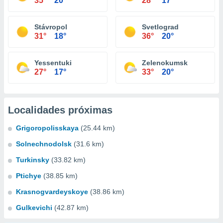
35°
20°
28°
17°
Stávropol
Svetlograd
31°
18°
36°
20°
Yessentuki
Zelenokumsk
27°
17°
33°
20°
Localidades próximas
Grigoropolisskaya
(25.44 km)
Solnechnodolsk
(31.6 km)
Turkinsky
(33.82 km)
Ptichye
(38.85 km)
Krasnogvardeyskoye
(38.86 km)
Gulkevichi
(42.87 km)