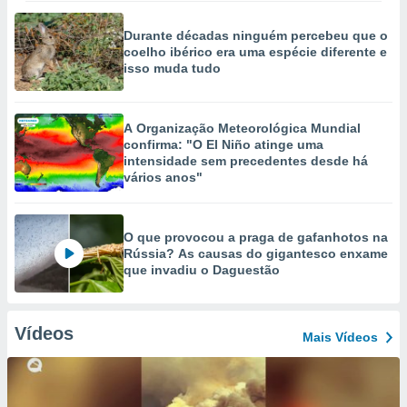
Durante décadas ninguém percebeu que o
coelho ibérico era uma espécie diferente e
isso muda tudo
A Organização Meteorológica Mundial
confirma: "O El Niño atinge uma
intensidade sem precedentes desde há
vários anos"
O que provocou a praga de gafanhotos na
Rússia? As causas do gigantesco enxame
que invadiu o Daguestão
Vídeos
Mais Vídeos