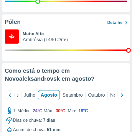
conteúdos.
ção
Pólen
Detalhe
ão através
de
Muito Alto
,
Ambrósia (1490 #/m³)
 e
dos,
publicidade
s, estudos
Como está o tempo em
a e
mento de
Novoaleksandrovsk em
agosto
?
ossos 1199
o
Junho
Julho
Agosto
Setembro
Outubro
Novembro
eiros
T. Média :
24°C
Máx.:
30°C
Min:
18°C
Dias de chuva:
7
dias
Acum. de chuva:
51 mm