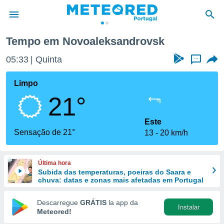
Tempo em Novoaleksandrovsk
de
05:33
Quinta
...
 da
empo.pt) foi
Limpo
or
21°
is para
e as
 fornecidas
Este
 qualidade.
Sensação de 21°
13
20 km/h
r a este
s das
opções:
Última hora
Subida das temperaturas, poeiras do Saara e
ookies e
chuva: datas e zonas mais afetadas em Portugal
 forma
Descarregue
GRÁTIS
la app da
Instalar
e digital
Meteored!
da,