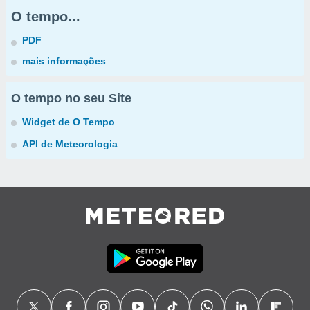
O tempo...
PDF
mais informações
O tempo no seu Site
Widget de O Tempo
API de Meteorologia