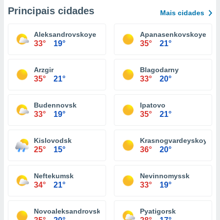
Principais cidades
Mais cidades
Aleksandrovskoye
Apanasenkovskoye
33°
19°
35°
21°
Arzgir
Blagodarny
35°
21°
33°
20°
Budennovsk
Ipatovo
33°
19°
35°
21°
Kislovodsk
Krasnogvardeyskoye
25°
15°
36°
20°
Neftekumsk
Nevinnomyssk
34°
21°
33°
19°
Novoaleksandrovsk
Pyatigorsk