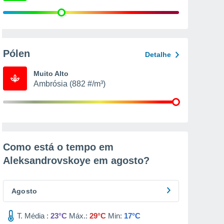
Pólen
Detalhe
Muito Alto
Ambrósia (882 #/m³)
Como está o tempo em
Aleksandrovskoye em
agosto
?
Agosto
T. Média :
23°C
Máx.:
29°C
Min:
17°C