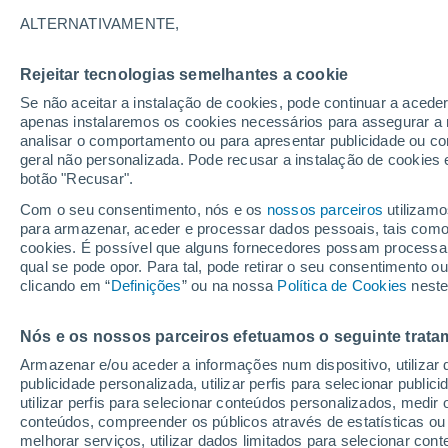
24°
ALTERNATIVAMENTE,
Rejeitar tecnologias semelhantes a cookie
Lua mingu
Se não aceitar a instalação de cookies, pode continuar a acede
Iluminada
Sensação de 25°
apenas instalaremos os cookies necessários para assegurar a 
analisar o comportamento ou para apresentar publicidade ou co
geral não personalizada. Pode recusar a instalação de cookies 
botão "Recusar".
Última hora
Hoje e amanhã poeiras do Saara “invadem”
Com o seu consentimento, nós e os
nossos parceiros
utilizamo
Portugal: risco de trovoadas no Norte e Centr
para armazenar, aceder e processar dados pessoais, tais como a
aumenta
cookies. É possível que alguns fornecedores possam processa
O Tempo 1 - 7 Dias
Atualidade
Mapas de temperat
qual se pode opor. Para tal, pode retirar o seu consentimento 
clicando em “
Definições
” ou na nossa
Política de Cookies
neste
Nós e os nossos parceiros efetuamos o seguinte trata
Amanhã
Segunda
Hoje
Armazenar e/ou aceder a informações num dispositivo, utilizar da
9 Ago.
10 Ago.
8 Ago.
publicidade personalizada, utilizar perfis para selecionar public
utilizar perfis para selecionar conteúdos personalizados, med
conteúdos, compreender os públicos através de estatísticas ou
melhorar serviços, utilizar dados limitados para selecionar cont
70%
70%