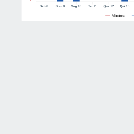
°C
Sáb
8
Dom
9
Seg
10
Ter
11
Qua
12
Qui
13
Máxima