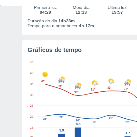
Primeira luz
Meio-dia
Última luz
04:29
12:13
19:57
Duração do dia
14h23m
Tempo para o amanhecer
4h 17m
Gráficos de tempo
45
40
35°
35
33°
32°
31°
31°
30°
30
25
20
21°
21°
20°
20°
19°
19°
8.8
15
3.9
1.7