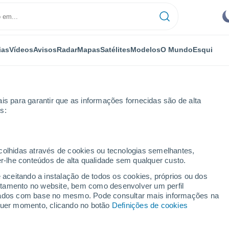
ias
Vídeos
Avisos
Radar
Mapas
Satélites
Modelos
O Mundo
Esqui
is para garantir que as informações fornecidas são de alta
s:
ye
ecolhidas através de cookies ou tecnologias semelhantes,
er-lhe conteúdos de alta qualidade sem qualquer custo.
vskoye
e aceitando a instalação de todos os cookies, próprios ou dos
rtamento no website, bem como desenvolver um perfil
...
lizados com base no mesmo. Pode consultar mais informações na
lquer momento, clicando no botão
Definições de cookies
Por horas
Céu limpo nas próximas horas