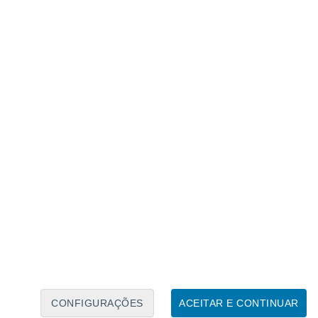
Calendário Lunar
Seg
Ter
Qua
Qui
Sex
Sáb
Domo
8
9
10
11
12
13
14
15
16
CONFIGURAÇÕES
ACEITAR E CONTINUAR