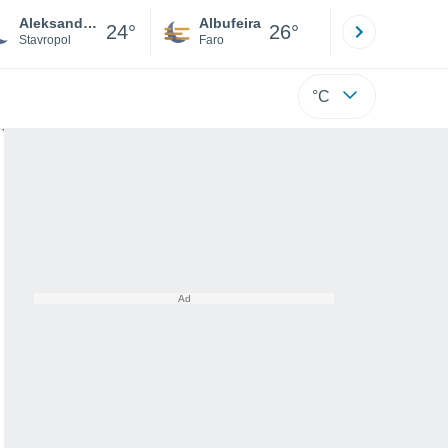
Aleksandrovskoye
Albufeira
Lisboa
24°
26°
Stavropol
Faro
Lisboa
°C