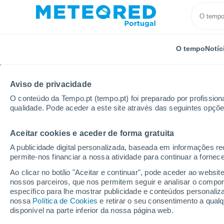
O tempo
Notíc
Aviso de privacidade
O conteúdo da Tempo.pt (tempo.pt) foi preparado por profissiona
qualidade. Pode aceder a este site através das seguintes opçõe
Aceitar cookies e aceder de forma gratuita
Início
Rússia
Krai de Stavropol
Aleksandrovsko
A publicidade digital personalizada, baseada em informações r
permite-nos financiar a nossa atividade para continuar a fornec
Tempo em Aleksandro
Ao clicar no botão "Aceitar e continuar", pode aceder ao websit
nossos parceiros, que nos permitem seguir e analisar o compo
00:12
Sábado
específico para lhe mostrar publicidade e conteúdos persona
nossa
Política de Cookies
e retirar o seu consentimento a qua
disponível na parte inferior da nossa página web.
Céu limpo