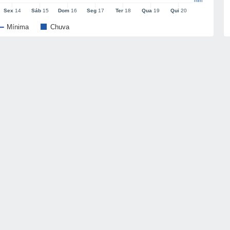
mm
Sex
14
Sáb
15
Dom
16
Seg
17
Ter
18
Qua
19
Qui
20
Mínima
Chuva