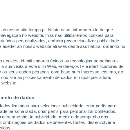
ante
r ao nosso site tempo.pt. Neste caso, informamo-lo de que
:
25%
navegação no website, mas não utilizaremos cookies para
nteúdos personalizados, embora possa visualizar publicidade
e aceder ao nosso website através desta assinatura, clicando no
s cookies, identificadores únicos ou tecnologias semelhantes
o
 sua visita a este sitio Web, endereços IP e identificadores de
r os seus dados pessoais com base num interesse legítimo, ao
ura
Radar de Chuva
Satélites
Modelos
ou opor-se ao processamento de dados em qualquer altura,
 website.
mento de dados:
Terça
Quarta
Quinta
Sexta
dos limitados para selecionar publicidade, criar perfis para
11 Ago.
12 Ago.
13 Ago.
14 Ago.
idade personalizada, criar perfis para personalizar conteúdos,
ir o desempenho da publicidade, medir o desempenho dos
 combinações de dados de diferentes fontes, desenvolver e
eúdos.
50%