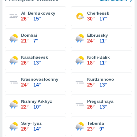
Ali Berdukovsky
Cherkessk
26°
15°
30°
17°
Dombai
Elbrussky
21°
7°
24°
11°
Karachaevsk
Kichi-Balik
26°
13°
18°
11°
Krasnovostochny
Kurdzhinovo
24°
14°
25°
13°
Nizhniy Arkhyz
Pregradnaya
22°
10°
26°
13°
Sary-Tyuz
Teberda
26°
14°
23°
9°