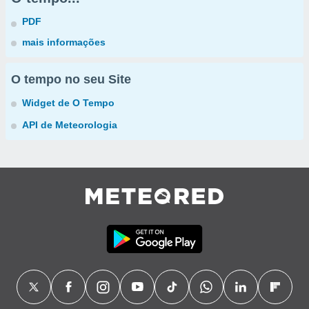
PDF
mais informações
O tempo no seu Site
Widget de O Tempo
API de Meteorologia