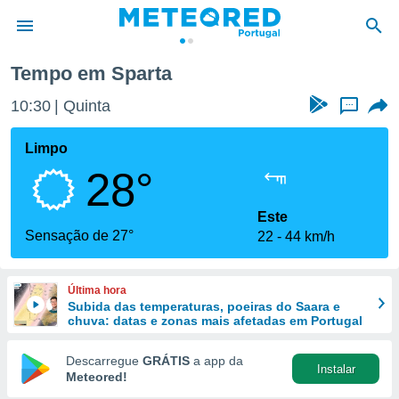
Tempo em Sparta
de
10:30
Quinta
...
 da
empo.pt) foi
Limpo
or
28°
is para
e as
 fornecidas
Este
 qualidade.
Sensação de 27°
22
44 km/h
r a este
s das
opções:
Última hora
Subida das temperaturas, poeiras do Saara e
ookies e
chuva: datas e zonas mais afetadas em Portugal
 forma
Descarregue
GRÁTIS
a app da
Instalar
e digital
Meteored!
da,