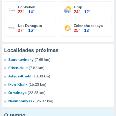
Uchkeken
Urup
23°
14°
24°
12°
Ust-Dzheguta
Zelenchukskaya
27°
16°
25°
13°
Localidades próximas
Starokuvinsky
(7.65 km)
Erken-Hulk
(7.82 km)
Adyge-Khabl
(13.98 km)
Ikon-Khalk
(15.23 km)
Otradnaya
(22.28 km)
Nevinnomyssk
(26.37 km)
O tempo...