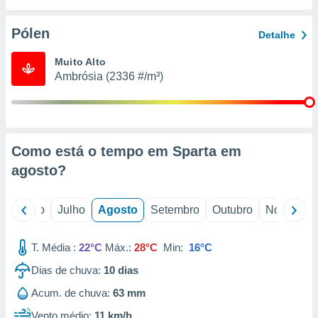
conteúdos.
Pólen
Detalhe
ção
Muito Alto
ão através
Ambrósia (2336 #/m³)
de
,
 e
dos,
publicidade
Como está o tempo em Sparta em
s, estudos
agosto
?
a e
mento de
o
Junho
Julho
Agosto
Setembro
Outubro
Novembro
ossos 1199
eiros
T. Média :
22°C
Máx.:
28°C
Min:
16°C
Dias de chuva:
10
dias
Acum. de chuva:
63 mm
Vento médio:
11 km/h