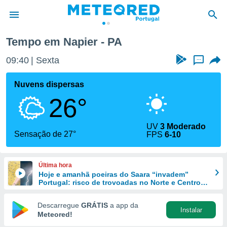
Tempo em Napier - PA
de
09:40
Sexta
...
 da
empo.pt) foi
Nuvens dispersas
or
26°
is para
e as
 fornecidas
UV
3 Moderado
 qualidade.
Sensação de 27°
FPS
6-10
r a este
s das
opções:
Última hora
Hoje e amanhã poeiras do Saara “invadem”
ookies e
Portugal: risco de trovoadas no Norte e Centro
 forma
aumenta
Descarregue
GRÁTIS
a app da
Instalar
e digital
Meteored!
da,