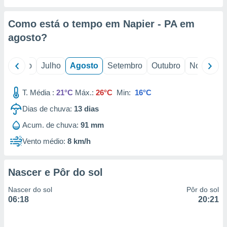
conteúdos.
Como está o tempo em Napier - PA em
ção
agosto
?
ão através
de
,
o
Junho
Julho
Agosto
Setembro
Outubro
Novembro
 e
T. Média :
21°C
Máx.:
26°C
Min:
16°C
dos,
publicidade
Dias de chuva:
13
dias
s, estudos
a e
Acum. de chuva:
91 mm
mento de
Vento médio:
8 km/h
ossos 1199
eiros
Nascer e Pôr do sol
Nascer do sol
Pôr do sol
06:18
20:21