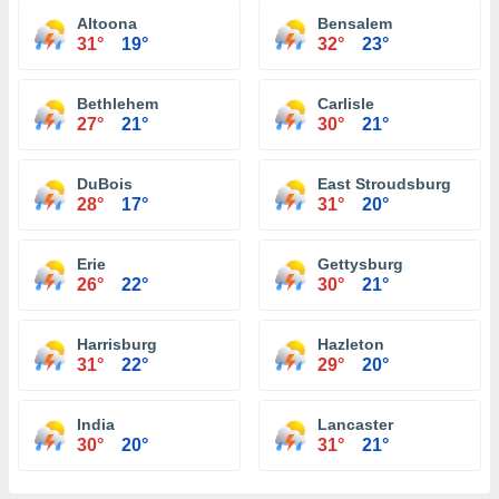
Altoona
Bensalem
31°
19°
32°
23°
Bethlehem
Carlisle
27°
21°
30°
21°
DuBois
East Stroudsburg
28°
17°
31°
20°
Erie
Gettysburg
26°
22°
30°
21°
Harrisburg
Hazleton
31°
22°
29°
20°
India
Lancaster
30°
20°
31°
21°