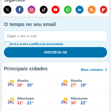
O tempo no seu email
Eu li e aceito a política de privacidade.
Principais cidades
Mais cidades
Alaska
Alaska
30°
20°
27°
18°
Allentown
Allentown
31°
21°
30°
22°