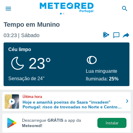
Tempo em Munino
de
03:23
Sábado
...
 da
empo.pt) foi
Céu limpo
or
23°
is para
e as
 fornecidas
Lua minguante
 qualidade.
Sensação de 24°
Iluminada:
25%
r a este
s das
opções:
Última hora
Hoje e amanhã poeiras do Saara “invadem”
ookies e
Portugal: risco de trovoadas no Norte e Centro
 forma
aumenta
Descarregue
GRÁTIS
a app da
Instalar
e digital
Meteored!
da,