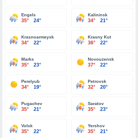
Engels
Kalininsk
35°
24°
34°
21°
Krasnoarmeysk
Krasny Kut
34°
22°
36°
22°
Marks
Novouzensk
35°
23°
37°
22°
Perelyub
Petrovsk
34°
19°
32°
20°
Pugachev
Saratov
35°
21°
35°
23°
Volsk
Yershov
35°
22°
35°
21°