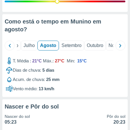
conteúdos.
ção
Como está o tempo em Munino em
ão através
agosto
?
de
,
 e
o
Junho
Julho
Agosto
Setembro
Outubro
Novembro
dos,
publicidade
T. Média :
21°C
Máx.:
27°C
Min:
15°C
s, estudos
Dias de chuva:
5
dias
a e
mento de
Acum. de chuva:
25 mm
Vento médio:
13 km/h
ossos 1199
eiros
Nascer e Pôr do sol
Nascer do sol
Pôr do sol
05:23
20:23