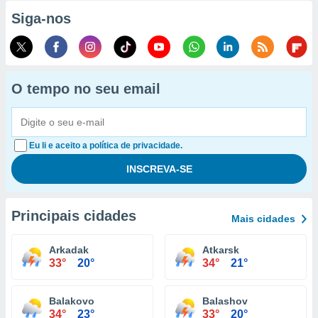
Siga-nos
O tempo no seu email
Eu li e aceito a política de privacidade.
Principais cidades
Mais cidades
Arkadak
Atkarsk
33°
20°
34°
21°
Balakovo
Balashov
34°
23°
33°
20°