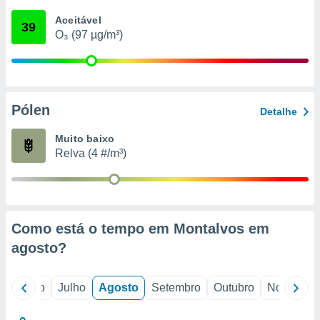
conteúdos.
Aceitável
39
O₃ (97 µg/m³)
ção
ão através
de
,
 e
Pólen
Detalhe
dos,
Muito baixo
publicidade
Relva (4 #/m³)
s, estudos
a e
mento de
ossos 1199
Como está o tempo em Montalvos em
eiros
agosto
?
o
Junho
Julho
Agosto
Setembro
Outubro
Novembro