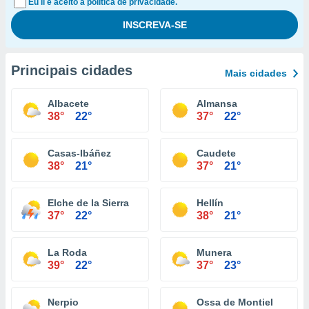
Eu li e aceito a política de privacidade.
Principais cidades
Mais cidades
Albacete
Almansa
38°
22°
37°
22°
Casas-Ibáñez
Caudete
38°
21°
37°
21°
Elche de la Sierra
Hellín
37°
22°
38°
21°
La Roda
Munera
39°
22°
37°
23°
Nerpio
Ossa de Montiel