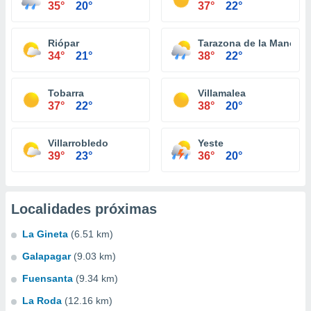
35°
20°
37°
22°
Riópar
Tarazona de la Mancha
34°
21°
38°
22°
Tobarra
Villamalea
37°
22°
38°
20°
Villarrobledo
Yeste
39°
23°
36°
20°
Localidades próximas
La Gineta
(6.51 km)
Galapagar
(9.03 km)
Fuensanta
(9.34 km)
La Roda
(12.16 km)