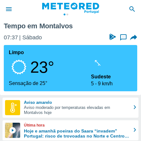
Montalvos
Tempo em Montalvos
de
07:37
Sábado
...
 da
empo.pt) foi
Limpo
or
23°
is para
e as
 fornecidas
Sudeste
 qualidade.
Sensação de 25°
5
9 km/h
r a este
s das
opções:
Aviso amarelo
Aviso moderado por temperaturas elevadas em
ookies e
Montalvos hoje
 forma
Última hora
e digital
Hoje e amanhã poeiras do Saara “invadem”
Portugal: risco de trovoadas no Norte e Centro
da,