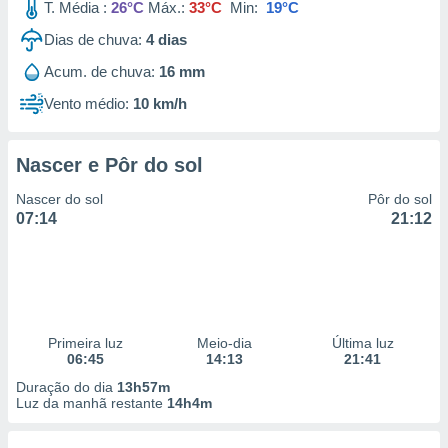
T. Média :
26°C
Máx.:
33°C
Min:
19°C
Dias de chuva:
4
dias
Acum. de chuva:
16 mm
Vento médio:
10 km/h
Nascer e Pôr do sol
Nascer do sol
Pôr do sol
07:14
21:12
Primeira luz
Meio-dia
Última luz
06:45
14:13
21:41
Duração do dia
13h57m
Luz da manhã restante
14h4m