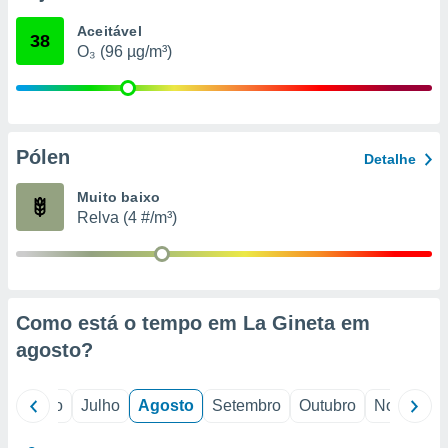
conteúdos.
Aceitável
38
O₃ (96 µg/m³)
ção
ão através
de
,
 e
Pólen
Detalhe
dos,
Muito baixo
publicidade
Relva (4 #/m³)
s, estudos
a e
mento de
ossos 1199
Como está o tempo em La Gineta em
eiros
agosto
?
o
Junho
Julho
Agosto
Setembro
Outubro
Novembro