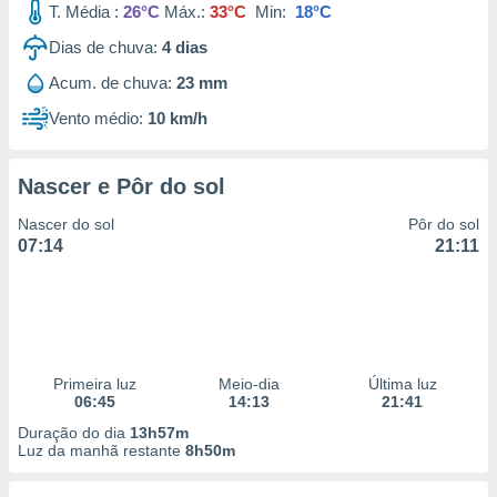
T. Média :
26°C
Máx.:
33°C
Min:
18°C
Dias de chuva:
4
dias
Acum. de chuva:
23 mm
Vento médio:
10 km/h
Nascer e Pôr do sol
Nascer do sol
Pôr do sol
07:14
21:11
Primeira luz
Meio-dia
Última luz
06:45
14:13
21:41
Duração do dia
13h57m
Luz da manhã restante
8h50m