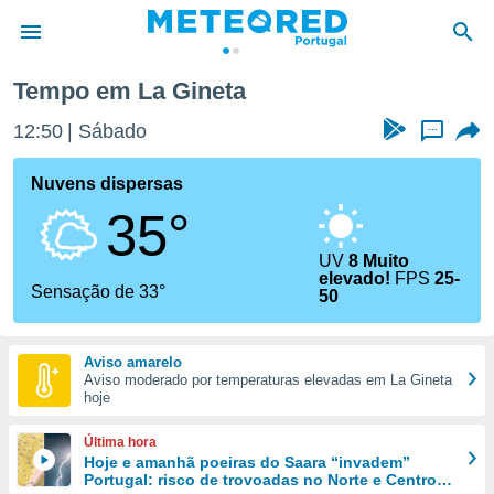
La Gineta
Tempo em La Gineta
de
12:50
Sábado
...
 da
empo.pt) foi
Nuvens dispersas
or
35°
is para
e as
 fornecidas
UV
8 Muito
elevado!
FPS
25-
 qualidade.
Sensação de 33°
50
r a este
s das
opções:
Aviso amarelo
Aviso moderado por temperaturas elevadas em La Gineta
ookies e
hoje
 forma
Última hora
e digital
Hoje e amanhã poeiras do Saara “invadem”
da,
Portugal: risco de trovoadas no Norte e Centro