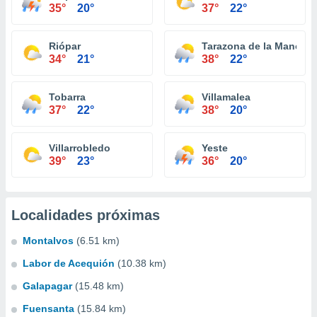
35°
20°
37°
22°
Riópar
Tarazona de la Mancha
34°
21°
38°
22°
Tobarra
Villamalea
37°
22°
38°
20°
Villarrobledo
Yeste
39°
23°
36°
20°
Localidades próximas
Montalvos
(6.51 km)
Labor de Acequión
(10.38 km)
Galapagar
(15.48 km)
Fuensanta
(15.84 km)