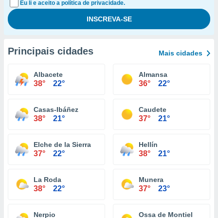
Eu li e aceito a política de privacidade.
Principais cidades
Mais cidades
Albacete
Almansa
38°
22°
36°
22°
Casas-Ibáñez
Caudete
38°
21°
37°
21°
Elche de la Sierra
Hellín
37°
22°
38°
21°
La Roda
Munera
38°
22°
37°
23°
Nerpio
Ossa de Montiel