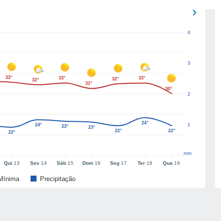
4
3
33°
33°
33°
32°
32°
31°
30°
2
24°
1
24°
23°
23°
22°
22°
22°
mm
Qui
13
Sex
14
Sáb
15
Dom
16
Seg
17
Ter
18
Qua
19
Mínima
Precipitação