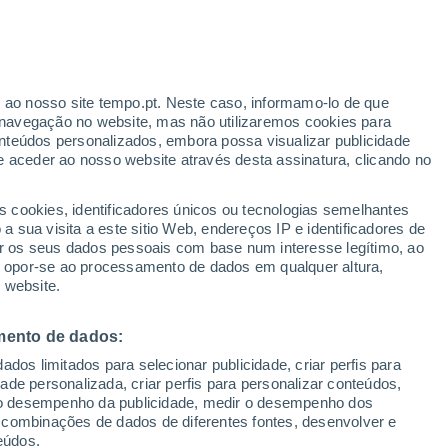
Aviso vermelho
Aviso extremo por temperaturas
elevadas em Montallegro hoje
ante
r ao nosso site tempo.pt. Neste caso, informamo-lo de que
:
35%
navegação no website, mas não utilizaremos cookies para
nteúdos personalizados, embora possa visualizar publicidade
e aceder ao nosso website através desta assinatura, clicando no
s cookies, identificadores únicos ou tecnologias semelhantes
o
 sua visita a este sitio Web, endereços IP e identificadores de
r os seus dados pessoais com base num interesse legítimo, ao
ura
Radar de Chuva
Satélites
Modelos
ou opor-se ao processamento de dados em qualquer altura,
 website.
mento de dados:
egunda
Terça
Quarta
Quinta
dos limitados para selecionar publicidade, criar perfis para
17 Ago.
18 Ago.
19 Ago.
20 Ago.
idade personalizada, criar perfis para personalizar conteúdos,
ir o desempenho da publicidade, medir o desempenho dos
 combinações de dados de diferentes fontes, desenvolver e
eúdos.