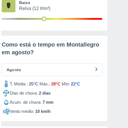
Baixo
Relva (12 #/m³)
Como está o tempo em Montallegro
em
agosto
?
Agosto
T. Média :
25°C
Máx.:
28°C
Min:
22°C
Dias de chuva:
2
dias
Acum. de chuva:
7 mm
Vento médio:
10 km/h