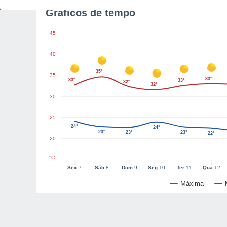
Gráficos de tempo
45
40
35°
35
33°
33°
33°
32°
32°
30
25
24°
24°
23°
23°
23°
22°
20
°C
Sex
7
Sáb
8
Dom
9
Seg
10
Ter
11
Qua
12
Máxima