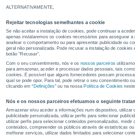
30°
ALTERNATIVAMENTE,
Rejeitar tecnologias semelhantes a cookie
Lua mingu
Se não aceitar a instalação de cookies, pode continuar a acede
Iluminada
Sensação de 33°
apenas instalaremos os cookies necessários para assegurar a 
analisar o comportamento ou para apresentar publicidade ou co
geral não personalizada. Pode recusar a instalação de cookies 
botão "Recusar".
Última hora
Hoje e amanhã poeiras do Saara “invadem”
Com o seu consentimento, nós e os
nossos parceiros
utilizamo
Portugal: risco de trovoadas no Norte e Centr
para armazenar, aceder e processar dados pessoais, tais como a
aumenta
cookies. É possível que alguns fornecedores possam processa
O Tempo 1 - 7 Dias
Atualidade
Mapas de temperat
qual se pode opor. Para tal, pode retirar o seu consentimento 
clicando em “
Definições
” ou na nossa
Política de Cookies
neste
Nós e os nossos parceiros efetuamos o seguinte trata
Sábado
Domingo
S
Sexta
Armazenar e/ou aceder a informações num dispositivo, utilizar da
15 Ago.
16 Ago.
14 Ago.
publicidade personalizada, utilizar perfis para selecionar public
utilizar perfis para selecionar conteúdos personalizados, med
conteúdos, compreender os públicos através de estatísticas ou
melhorar serviços, utilizar dados limitados para selecionar cont