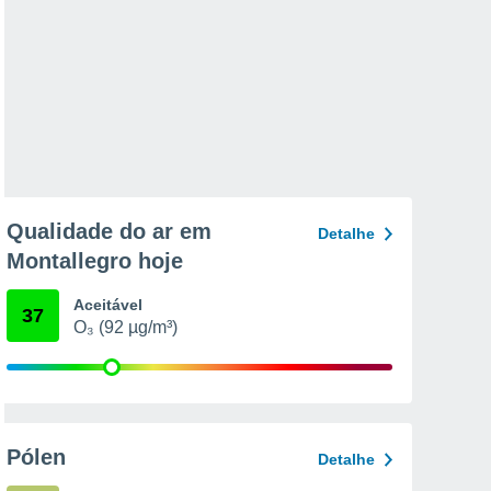
Qualidade do ar em
Detalhe
Montallegro hoje
Aceitável
37
O₃ (92 µg/m³)
Pólen
Detalhe