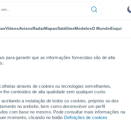
ias
Vídeos
Avisos
Radar
Mapas
Satélites
Modelos
O Mundo
Esqui
is para garantir que as informações fornecidas são de alta
s:
Próxima semana
ecolhidas através de cookies ou tecnologias semelhantes,
er-lhe conteúdos de alta qualidade sem qualquer custo.
 8 - 14 dias
e aceitando a instalação de todos os cookies, próprios ou dos
rtamento no website, bem como desenvolver um perfil
...
lizados com base no mesmo. Pode consultar mais informações na
lquer momento, clicando no botão
Definições de cookies
Por horas
Céu limpo nas próximas horas