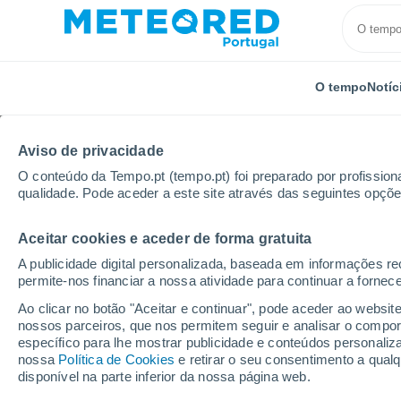
O tempo
Notíc
Aviso de privacidade
O conteúdo da Tempo.pt (tempo.pt) foi preparado por profissiona
qualidade. Pode aceder a este site através das seguintes opçõe
Aceitar cookies e aceder de forma gratuita
Início
Itália
Província de Agrigento
Montallegro
A publicidade digital personalizada, baseada em informações r
permite-nos financiar a nossa atividade para continuar a fornec
Tempo para Montallegro
Ao clicar no botão "Aceitar e continuar", pode aceder ao websit
nossos parceiros, que nos permitem seguir e analisar o compo
21:20
Sexta
específico para lhe mostrar publicidade e conteúdos persona
nossa
Política de Cookies
e retirar o seu consentimento a qua
disponível na parte inferior da nossa página web.
Céu limpo