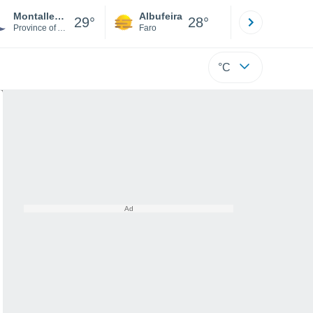
Montallegro
Albufeira
Lisboa
29°
28°
Province of Agrigento
Faro
Lisboa
°C