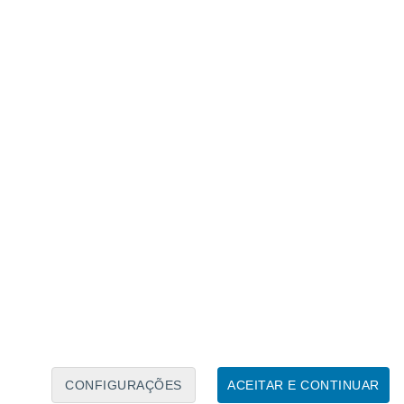
Calendário Lunar
Seg
Ter
Qua
Qui
Sex
Sáb
Domo
7
8
9
10
11
12
13
14
15
16
17
18
19
20
CONFIGURAÇÕES
ACEITAR E CONTINUAR