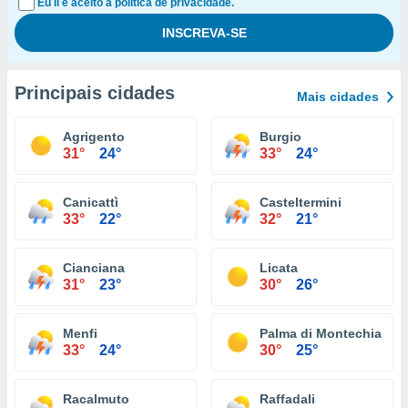
Eu li e aceito a política de privacidade.
Principais cidades
Mais cidades
Agrigento
Burgio
31°
24°
33°
24°
Canicattì
Casteltermini
33°
22°
32°
21°
Cianciana
Licata
31°
23°
30°
26°
Menfi
Palma di Montechiaro
33°
24°
30°
25°
Racalmuto
Raffadali