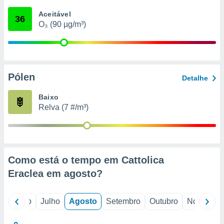
conteúdos.
Aceitável
36
O₃ (90 µg/m³)
ção
ão através
de
,
 e
Pólen
Detalhe
dos,
Baixo
publicidade
Relva (7 #/m³)
s, estudos
a e
mento de
ossos 1199
Como está o tempo em Cattolica
eiros
Eraclea em
agosto
?
o
Junho
Julho
Agosto
Setembro
Outubro
Novembro