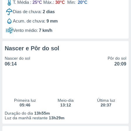
T. Média :
25°C
Máx.:
30°C
Min:
20°C
Dias de chuva:
2
dias
Acum. de chuva:
9 mm
Vento médio:
7 km/h
Nascer e Pôr do sol
Nascer do sol
Pôr do sol
06:14
20:09
Primeira luz
Meio-dia
Última luz
05:46
13:12
20:37
Duração do dia
13h55m
Luz da manhã restante
13h29m