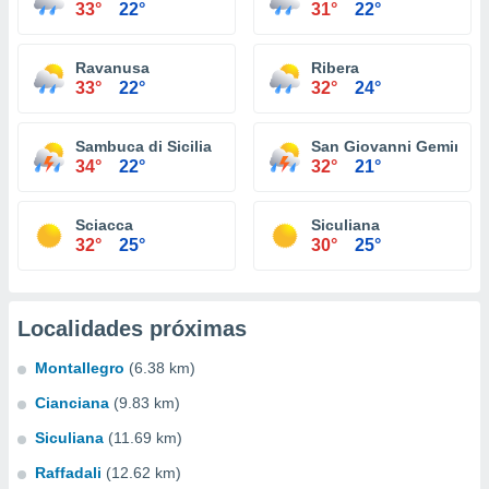
33°
22°
31°
22°
Ravanusa
Ribera
33°
22°
32°
24°
Sambuca di Sicilia
San Giovanni Gemini
34°
22°
32°
21°
Sciacca
Siculiana
32°
25°
30°
25°
Localidades próximas
Montallegro
(6.38 km)
Cianciana
(9.83 km)
Siculiana
(11.69 km)
Raffadali
(12.62 km)