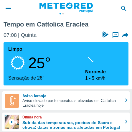
Tempo em Cattolica Eraclea
de
07:08
Quinta
...
 da
empo.pt) foi
Limpo
or
25°
is para
e as
 fornecidas
Noroeste
 qualidade.
Sensação de 26°
1
5 km/h
r a este
s das
opções:
Aviso laranja
Aviso elevado por temperaturas elevadas em Cattolica
ookies e
Eraclea hoje
 forma
Última hora
e digital
Subida das temperaturas, poeiras do Saara e
chuva: datas e zonas mais afetadas em Portugal
da,