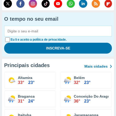
O tempo no seu email
Eu li e aceito a política de privacidade.
Principais cidades
Mais cidades
Altamira
Belém
33°
23°
32°
23°
Braganca
Conceição Do Araguaia
31°
24°
36°
23°
Itaituba
Jacareacanga