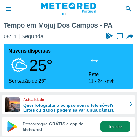
Tempo em Mojuj Dos Campos - PA
de
08:11
Segunda
...
 da
empo.pt) foi
Nuvens dispersas
or
25°
is para
e as
 fornecidas
Este
 qualidade.
Sensação de 26°
11
24 km/h
r a este
s das
opções:
Actualidade
Quer fotografar o eclipse com o telemóvel?
ookies e
Estes cuidados podem salvar a sua câmara
 forma
Descarregue
GRÁTIS
a app da
Instalar
e digital
Meteored!
da,