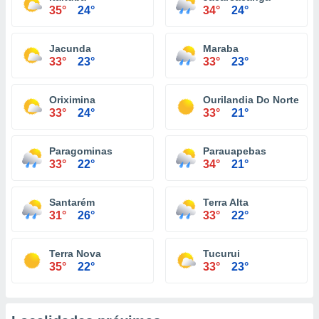
35°
24°
34°
24°
Jacunda
Maraba
33°
23°
33°
23°
Oriximina
Ourilandia Do Norte
33°
24°
33°
21°
Paragominas
Parauapebas
33°
22°
34°
21°
Santarém
Terra Alta
31°
26°
33°
22°
Terra Nova
Tucurui
35°
22°
33°
23°