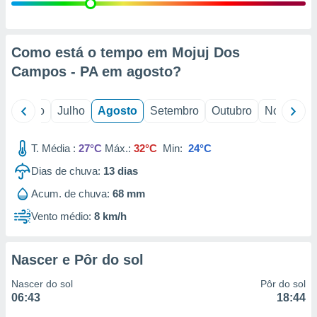
conteúdos.
ção
Como está o tempo em Mojuj Dos
ão através
Campos - PA em
agosto
?
de
,
 e
o
Junho
Julho
Agosto
Setembro
Outubro
Novembro
dos,
publicidade
T. Média :
27°C
Máx.:
32°C
Min:
24°C
s, estudos
Dias de chuva:
13
dias
a e
mento de
Acum. de chuva:
68 mm
Vento médio:
8 km/h
ossos 1199
eiros
Nascer e Pôr do sol
Nascer do sol
Pôr do sol
06:43
18:44