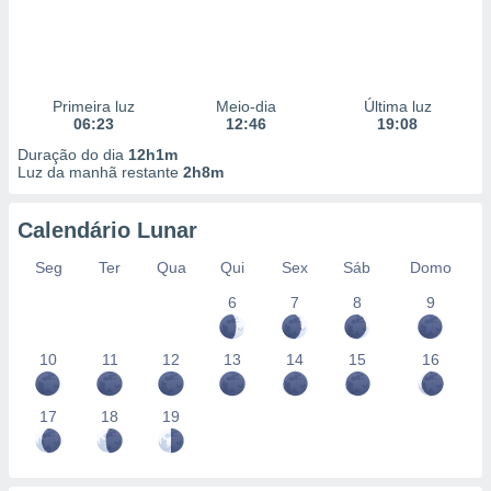
Primeira luz
Meio-dia
Última luz
06:23
12:46
19:08
Duração do dia
12h1m
Luz da manhã restante
2h8m
Calendário Lunar
Seg
Ter
Qua
Qui
Sex
Sáb
Domo
6
7
8
9
10
11
12
13
14
15
16
17
18
19