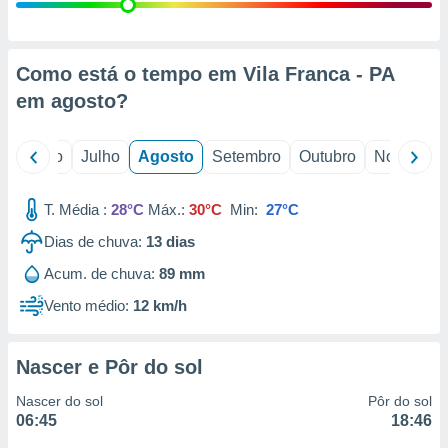
conteúdos.
ção
Como está o tempo em Vila Franca - PA
ão através
em
agosto
?
de
,
 e
o
Junho
Julho
Agosto
Setembro
Outubro
Novembro
dos,
publicidade
T. Média :
28°C
Máx.:
30°C
Min:
27°C
s, estudos
Dias de chuva:
13
dias
a e
mento de
Acum. de chuva:
89 mm
Vento médio:
12 km/h
ossos 1199
eiros
Nascer e Pôr do sol
Nascer do sol
Pôr do sol
06:45
18:46