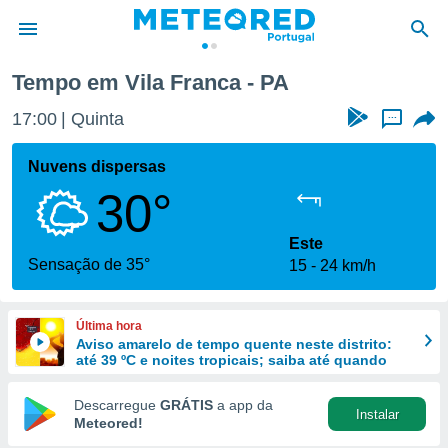
Tempo em Vila Franca - PA
de
17:01
Quinta
...
 da
empo.pt) foi
Nuvens dispersas
or
30°
is para
e as
 fornecidas
Este
 qualidade.
Sensação de 35°
15
24 km/h
r a este
s das
opções:
Última hora
Aviso amarelo de tempo quente neste distrito:
ookies e
até 39 ºC e noites tropicais; saiba até quando
 forma
Descarregue
GRÁTIS
a app da
Instalar
e digital
Meteored!
da,