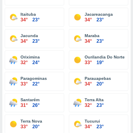
Itaituba
Jacareacanga
34°
23°
34°
23°
Jacunda
Maraba
34°
23°
34°
23°
Oriximina
Ourilandia Do Norte
32°
24°
33°
19°
Paragominas
Parauapebas
33°
22°
34°
20°
Santarém
Terra Alta
31°
26°
32°
23°
Terra Nova
Tucurui
33°
20°
34°
23°