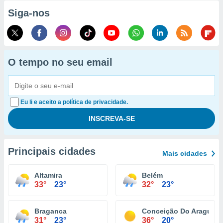
Siga-nos
O tempo no seu email
Eu li e aceito a política de privacidade.
Principais cidades
Mais cidades
Altamira
Belém
33°
23°
32°
23°
Braganca
Conceição Do Araguaia
31°
23°
36°
20°