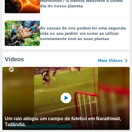
moribundo? A ciência reescreve o último
dia do nosso planeta
As cascas de ovo podem ter uma segunda
vida no seu jardim: eis como as utilizar
corretamente com as suas plantas
Vídeos
Mais Vídeos
Um raio atingiu um campo de futebol em Narathiwat,
Tailândia.