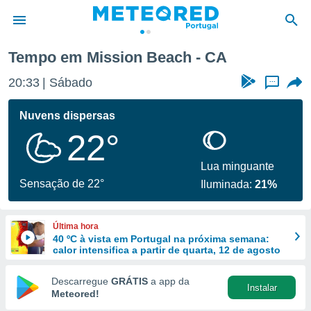
Tempo em Mission Beach - CA
de
20:33
Sábado
...
 da
empo.pt) foi
Nuvens dispersas
or
22°
is para
e as
 fornecidas
Lua minguante
 qualidade.
Sensação de 22°
Iluminada:
21%
r a este
s das
opções:
Última hora
40 ºC à vista em Portugal na próxima semana:
ookies e
calor intensifica a partir de quarta, 12 de agosto
 forma
Descarregue
GRÁTIS
a app da
Instalar
e digital
Meteored!
da,