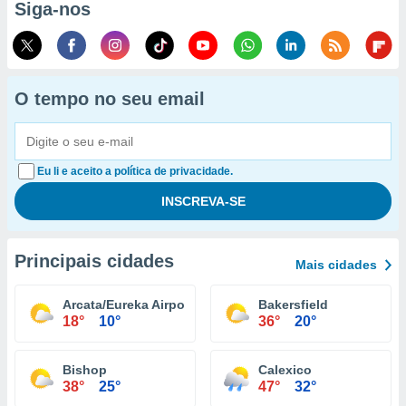
Siga-nos
O tempo no seu email
Eu li e aceito a política de privacidade.
Principais cidades
Mais cidades
Arcata/Eureka Airport
Bakersfield
18°
10°
36°
20°
Bishop
Calexico
38°
25°
47°
32°