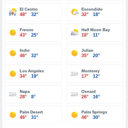
El Centro
Escondido
48°
32°
32°
18°
Fresno
Half Moon Bay
43°
25°
18°
11°
Indio
Julian
46°
32°
35°
20°
Los Angeles
Monterey
34°
19°
17°
12°
Napa
Oxnard
28°
8°
26°
16°
Palm Desert
Palm Springs
46°
31°
46°
30°