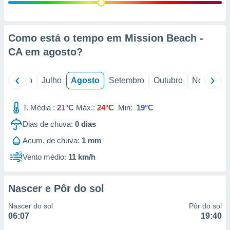
conteúdos.
ção
Como está o tempo em Mission Beach -
ão através
CA em
agosto
?
de
,
 e
o
Junho
Julho
Agosto
Setembro
Outubro
Novembro
dos,
publicidade
T. Média :
21°C
Máx.:
24°C
Min:
19°C
s, estudos
Dias de chuva:
0
dias
a e
mento de
Acum. de chuva:
1 mm
Vento médio:
11 km/h
ossos 1199
eiros
Nascer e Pôr do sol
Nascer do sol
Pôr do sol
06:07
19:40