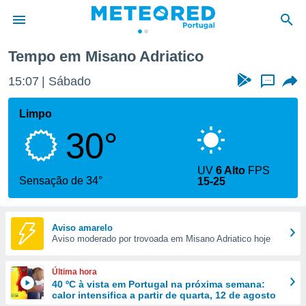
Tempo em Misano Adriatico
de
15:07
Sábado
...
 da
empo.pt) foi
Limpo
or
30°
is para
e as
 fornecidas
UV
6 Alto
FPS
 qualidade.
Sensação de 34°
15-25
r a este
s das
opções:
Aviso amarelo
Aviso moderado por trovoada em Misano Adriatico hoje
ookies e
 forma
Última hora
e digital
40 ºC à vista em Portugal na próxima semana:
calor intensifica a partir de quarta, 12 de agosto
da,