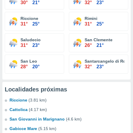
30°
21°
32°
23°
Riccione
Rimini
31°
25°
31°
25°
Saludecio
San Clemente
31°
23°
26°
21°
San Leo
Santarcangelo di Roma
28°
20°
32°
23°
Localidades próximas
Riccione
(3.81 km)
Cattolica
(4.17 km)
San Giovanni in Marignano
(4.6 km)
Gabicce Mare
(5.15 km)