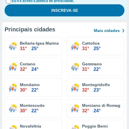
Eu li e aceito a política de privacidade.
Principais cidades
Mais cidades
Bellaria-Igea Marina
Cattolica
31°
25°
31°
25°
Coriano
Gemmano
32°
24°
31°
22°
Mondaino
Montegridolfo
30°
22°
32°
23°
Montescudo
Morciano di Romagna
30°
22°
32°
24°
Novafeltria
Poggio Berni