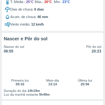
T. Média :
25°C
Máx.:
26°C
Min:
23°C
Dias de chuva:
6
dias
Acum. de chuva:
46 mm
Vento médio:
12 km/h
Nascer e Pôr do sol
Nascer do sol
Pôr do sol
06:05
20:23
Primeira luz
Meio-dia
Última luz
05:32
13:14
20:56
Duração do dia
14h19m
Luz da manhã restante
5h49m