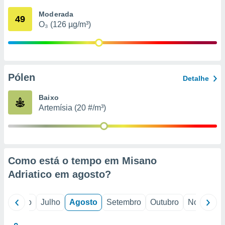
conteúdos.
Moderada
49
O₃ (126 µg/m³)
ção
ão através
de
,
 e
Pólen
Detalhe
dos,
Baixo
publicidade
Artemísia (20 #/m³)
s, estudos
a e
mento de
ossos 1199
Como está o tempo em Misano
eiros
Adriatico em
agosto
?
o
Junho
Julho
Agosto
Setembro
Outubro
Novembro