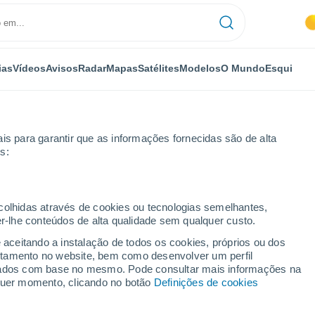
ias
Vídeos
Avisos
Radar
Mapas
Satélites
Modelos
O Mundo
Esqui
is para garantir que as informações fornecidas são de alta
s:
ecolhidas através de cookies ou tecnologias semelhantes,
er-lhe conteúdos de alta qualidade sem qualquer custo.
re
e aceitando a instalação de todos os cookies, próprios ou dos
rtamento no website, bem como desenvolver um perfil
...
lizados com base no mesmo. Pode consultar mais informações na
lquer momento, clicando no botão
Definições de cookies
Por horas
Céu limpo nas próximas horas