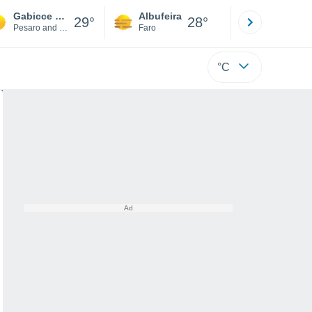
Gabicce Mare
Albufeira
Lisboa
29°
28°
Pesaro and Urbino
Faro
Lisboa
°C