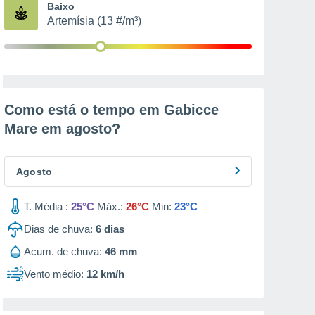
Baixo
Artemísia (13 #/m³)
Como está o tempo em Gabicce
Mare em
agosto
?
Agosto
T. Média :
25°C
Máx.:
26°C
Min:
23°C
Dias de chuva:
6
dias
Acum. de chuva:
46 mm
Vento médio:
12 km/h