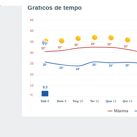
Gráficos de tempo
45
40
35
33°
32°
32°
31°
31°
31°
30
25
26°
26°
26°
25°
24°
24°
20
15
0.3
°C
Sáb
8
Dom
9
Seg
10
Ter
11
Qua
12
Qui
13
Máxima