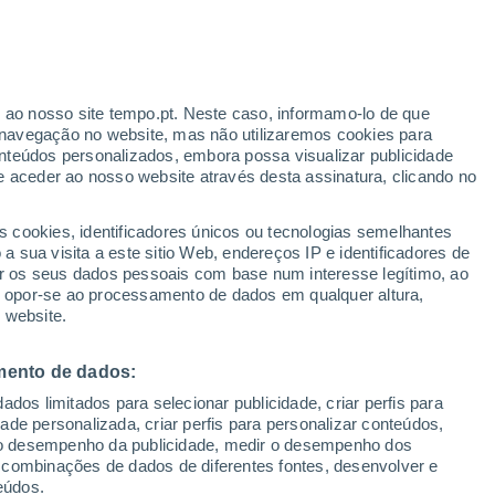
Aviso amarelo
Aviso moderado por trovoada em
Gabicce Mare hoje
r ao nosso site tempo.pt. Neste caso, informamo-lo de que
h
navegação no website, mas não utilizaremos cookies para
nteúdos personalizados, embora possa visualizar publicidade
e aceder ao nosso website através desta assinatura, clicando no
:
s cookies, identificadores únicos ou tecnologias semelhantes
sto
 sua visita a este sitio Web, endereços IP e identificadores de
r os seus dados pessoais com base num interesse legítimo, ao
Radar de Chuva
Satélites
Modelos
ou opor-se ao processamento de dados em qualquer altura,
 website.
mento de dados:
Terça
Quarta
Quinta
Sexta
dos limitados para selecionar publicidade, criar perfis para
11 Ago.
12 Ago.
13 Ago.
14 Ago.
idade personalizada, criar perfis para personalizar conteúdos,
ir o desempenho da publicidade, medir o desempenho dos
 combinações de dados de diferentes fontes, desenvolver e
eúdos.