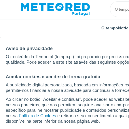
O tempo
Notíc
Aviso de privacidade
O conteúdo da Tempo.pt (tempo.pt) foi preparado por profissiona
qualidade. Pode aceder a este site através das seguintes opçõe
Aceitar cookies e aceder de forma gratuita
Início
Itália
Pesaro e Urbino
Gabicce Mare
A publicidade digital personalizada, baseada em informações r
permite-nos financiar a nossa atividade para continuar a fornec
Tempo em Gabicce Ma
Ao clicar no botão "Aceitar e continuar", pode aceder ao websit
nossos parceiros, que nos permitem seguir e analisar o compo
19:04
Sábado
específico para lhe mostrar publicidade e conteúdos persona
nossa
Política de Cookies
e retirar o seu consentimento a qua
disponível na parte inferior da nossa página web.
Nuvens dispersas