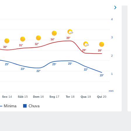
4
3
35°
34°
32°
31°
30°
29°
28°
2
25°
25°
25°
23°
22°
22°
1
19°
mm
Sex
14
Sáb
15
Dom
16
Seg
17
Ter
18
Qua
19
Qui
20
Mínima
Chuva