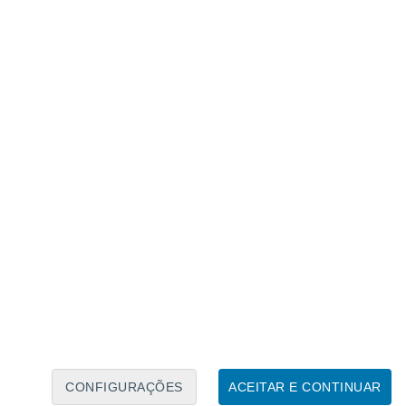
Calendário Lunar
Seg
Ter
Qua
Qui
Sex
Sáb
Domo
8
9
10
11
12
13
14
15
16
17
18
19
20
21
CONFIGURAÇÕES
ACEITAR E CONTINUAR