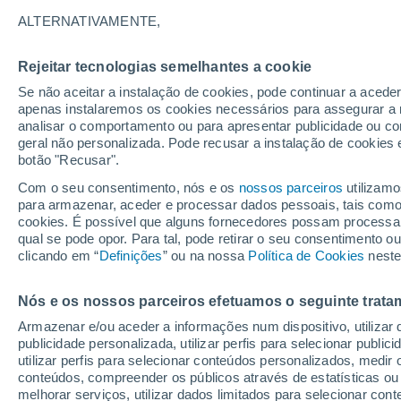
30°
ALTERNATIVAMENTE,
Rejeitar tecnologias semelhantes a cookie
Nordeste
Se não aceitar a instalação de cookies, pode continuar a acede
Sensação de 31°
6
-
15 km/
apenas instalaremos os cookies necessários para assegurar a 
analisar o comportamento ou para apresentar publicidade ou co
geral não personalizada. Pode recusar a instalação de cookies 
botão "Recusar".
Última hora
40 ºC à vista em Portugal na próxima semana
Com o seu consentimento, nós e os
nossos parceiros
utilizamo
calor intensifica a partir de quarta, 12 de ago
para armazenar, aceder e processar dados pessoais, tais como a
cookies. É possível que alguns fornecedores possam processa
O Tempo 1 - 7 Dias
Atualidade
Mapas de nuvens
qual se pode opor. Para tal, pode retirar o seu consentimento 
clicando em “
Definições
” ou na nossa
Política de Cookies
neste
Nós e os nossos parceiros efetuamos o seguinte trata
Amanhã
Segunda
Hoje
Armazenar e/ou aceder a informações num dispositivo, utilizar da
9 Ago.
10 Ago.
8 Ago.
publicidade personalizada, utilizar perfis para selecionar public
utilizar perfis para selecionar conteúdos personalizados, med
conteúdos, compreender os públicos através de estatísticas ou
melhorar serviços, utilizar dados limitados para selecionar cont
40%