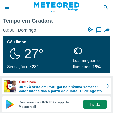
Tempo em Gradara
de
00:30
Domingo
...
 da
empo.pt) foi
Céu limpo
or
27°
is para
e as
 fornecidas
Lua minguante
 qualidade.
Sensação de 28°
Iluminada:
15%
r a este
s das
opções:
Última hora
40 ºC à vista em Portugal na próxima semana:
ookies e
calor intensifica a partir de quarta, 12 de agosto
 forma
Descarregue
GRÁTIS
a app da
Instalar
e digital
Meteored!
da,