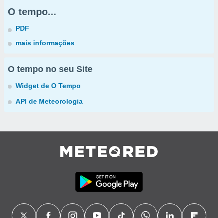
O tempo...
PDF
mais informações
O tempo no seu Site
Widget de O Tempo
API de Meteorologia