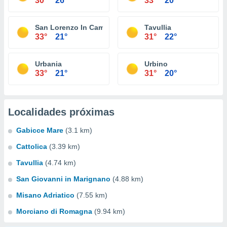
30°
26°
33°
20°
San Lorenzo In Campo
Tavullia
33°
21°
31°
22°
Urbania
Urbino
33°
21°
31°
20°
Localidades próximas
Gabicce Mare
(3.1 km)
Cattolica
(3.39 km)
Tavullia
(4.74 km)
San Giovanni in Marignano
(4.88 km)
Misano Adriatico
(7.55 km)
Morciano di Romagna
(9.94 km)