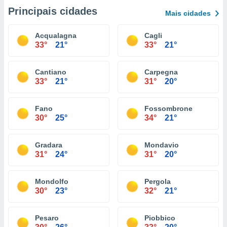
Principais cidades
Mais cidades
Acqualagna
Cagli
33°
21°
33°
21°
Cantiano
Carpegna
33°
21°
31°
20°
Fano
Fossombrone
30°
25°
34°
21°
Gradara
Mondavio
31°
24°
31°
20°
Mondolfo
Pergola
30°
23°
32°
21°
Pesaro
Piobbico