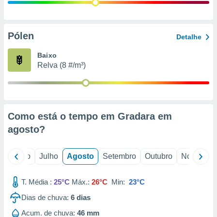
conteúdos.
ção
Pólen
Detalhe
ão através
de
Baixo
,
Relva (8 #/m³)
 e
dos,
publicidade
s, estudos
Como está o tempo em Gradara em
a e
mento de
agosto
?
ossos 1199
o
Junho
Julho
Agosto
Setembro
Outubro
Novembro
eiros
T. Média :
25°C
Máx.:
26°C
Min:
23°C
Dias de chuva:
6
dias
Acum. de chuva:
46 mm