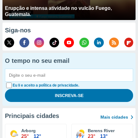
Erupção e intensa atividade no vulcão Fuego,
Guatemala.
Siga-nos
O tempo no seu email
Eu li e aceito a política de privacidade.
Principais cidades
Mais cidades
Arborg
Berens River
25°
12°
23°
13°