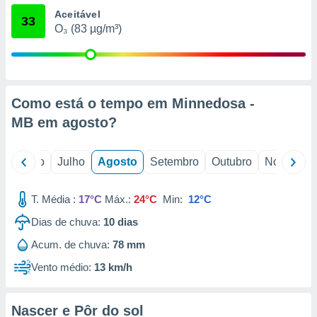
conteúdos.
Aceitável
33
O₃ (83 µg/m³)
ção
ão através
de
,
Como está o tempo em Minnedosa -
 e
MB em
agosto
?
dos,
publicidade
s, estudos
o
Junho
Julho
Agosto
Setembro
Outubro
Novembro
a e
mento de
T. Média :
17°C
Máx.:
24°C
Min:
12°C
ossos 1199
Dias de chuva:
10
dias
eiros
Acum. de chuva:
78 mm
Vento médio:
13 km/h
Nascer e Pôr do sol