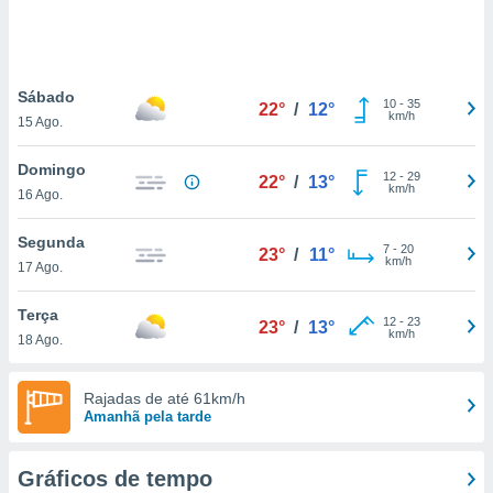
ite através
atura,
 botão
Sábado
10
-
35
22°
/
12°
km/h
15 Ago.
nto, nós e
arceiros
Domingo
cookies,
12
-
29
22°
/
13°
km/h
16 Ago.
ores únicos
ias
s para
Segunda
7
-
20
23°
/
11°
 aceder e
km/h
17 Ago.
dados
ais como a
Terça
 este sitio
12
-
23
23°
/
13°
km/h
18 Ago.
eços IP e
ores de
possível
Rajadas de até 61km/h
Amanhã pela tarde
es possam
os seus
oais com
Gráficos de tempo
nteresse