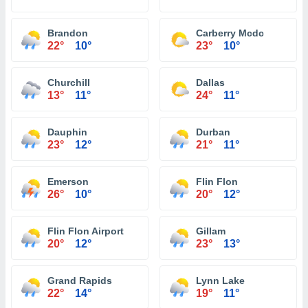
Brandon
Carberry Mcdc
22°
10°
23°
10°
Churchill
Dallas
13°
11°
24°
11°
Dauphin
Durban
23°
12°
21°
11°
Emerson
Flin Flon
26°
10°
20°
12°
Flin Flon Airport
Gillam
20°
12°
23°
13°
Grand Rapids
Lynn Lake
22°
14°
19°
11°