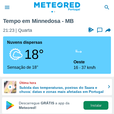
Tempo em Minnedosa - MB
de
21:23
Quarta
...
 da
empo.pt) foi
Nuvens dispersas
or
18°
is para
e as
 fornecidas
Oeste
 qualidade.
Sensação de 18°
16
37 km/h
r a este
s das
opções:
Última hora
Subida das temperaturas, poeiras do Saara e
ookies e
chuva: datas e zonas mais afetadas em Portugal
 forma
Descarregue
GRÁTIS
a app da
Instalar
e digital
Meteored!
da,