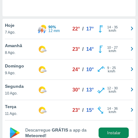
para lhe
licidade e
ados com
Hoje
esmo. Pode
90%
14
-
35
22°
/
17°
12 mm
km/h
ais
7 Ago.
s na nossa
 Cookies
e
Amanhã
10
-
27
23°
/
14°
u
km/h
8 Ago.
nto a
omento,
Domingo
 botão
9
-
25
24°
/
10°
km/h
de cookies
9 Ago.
na parte
nossa
Segunda
12
-
30
30°
/
13°
.
km/h
10 Ago.
IVAMENTE,
Terça
14
-
36
23°
/
15°
km/h
11 Ago.
as
tes a
Descarregue
GRÁTIS
a app da
Instalar
Meteored!