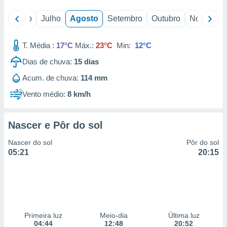
o
Junho
Julho
Agosto
Setembro
Outubro
Novembro
T. Média :
17°C
Máx.:
23°C
Min:
12°C
Dias de chuva:
15
dias
Acum. de chuva:
114 mm
Vento médio:
8 km/h
Nascer e Pôr do sol
Nascer do sol
Pôr do sol
05:21
20:15
Primeira luz
Meio-dia
Última luz
04:44
12:48
20:52