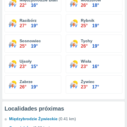
Międzybrodzie Bialskie
Modzurów
22°
16°
26°
18°
Racibórz
Rybnik
27°
19°
25°
19°
Sosnowiec
Tychy
25°
19°
26°
19°
Ujsoły
Wisła
23°
15°
23°
16°
Zabrze
Żywiec
26°
19°
23°
17°
Localidades próximas
Międzybrodzie Żywieckie
(0.41 km)