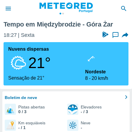
Tempo em Międzybrodzie - Góra Żar
de
18:27
Sexta
...
 da
empo.pt) foi
Nuvens dispersas
or
21°
is para
e as
 fornecidas
Nordeste
 qualidade.
Sensação de 21°
8
20 km/h
r a este
s das
opções:
Boletim de neve
ookies e
Pistas abertas
Elevadores
 forma
0 / 3
- / 3
e digital
Km esquiáveis
Neve
- / 1
-
da,