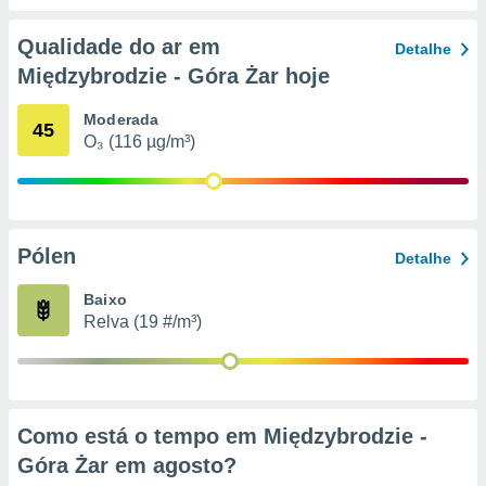
conteúdos.
Qualidade do ar em
Detalhe
ção
Międzybrodzie - Góra Żar hoje
ão através
de
Moderada
45
,
O₃ (116 µg/m³)
 e
dos,
publicidade
s, estudos
Pólen
Detalhe
a e
mento de
Baixo
Relva (19 #/m³)
ossos 1199
eiros
Como está o tempo em Międzybrodzie -
Góra Żar em
agosto
?