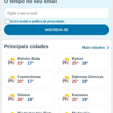
O tempo no seu email
Eu li e aceito a política de privacidade.
Principais cidades
Mais cidades
Bielsko-Biała
Bytom
23°
17°
25°
18°
Częstochowa
Dąbrowa Górnicza
25°
17°
25°
19°
Gliwice
Katowice
26°
18°
25°
19°