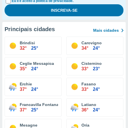
Eu li e aceito a política de privacidade.
Principais cidades
Mais cidades
Brindisi
Carovigno
32°
25°
34°
24°
Ceglie Messapica
Cisternino
35°
24°
33°
23°
Erchie
Fasano
37°
24°
33°
24°
Francavilla Fontana
Latiano
37°
25°
36°
24°
Mesagne
Oria