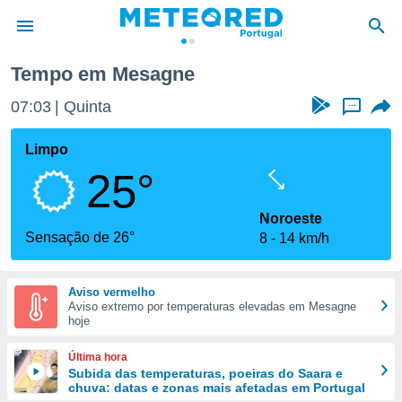
Tempo em Mesagne
de
07:03
Quinta
...
 da
empo.pt) foi
Limpo
or
25°
is para
e as
 fornecidas
Noroeste
 qualidade.
Sensação de 26°
8
14 km/h
r a este
s das
opções:
Aviso vermelho
Aviso extremo por temperaturas elevadas em Mesagne
ookies e
hoje
 forma
Última hora
e digital
Subida das temperaturas, poeiras do Saara e
chuva: datas e zonas mais afetadas em Portugal
da,