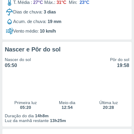
T. Média :
27°C
Máx.:
31°C
Min:
23°C
Dias de chuva:
3
dias
Acum. de chuva:
19 mm
Vento médio:
10 km/h
Nascer e Pôr do sol
Nascer do sol
Pôr do sol
05:50
19:58
Primeira luz
Meio-dia
Última luz
05:20
12:54
20:28
Duração do dia
14h8m
Luz da manhã restante
13h25m