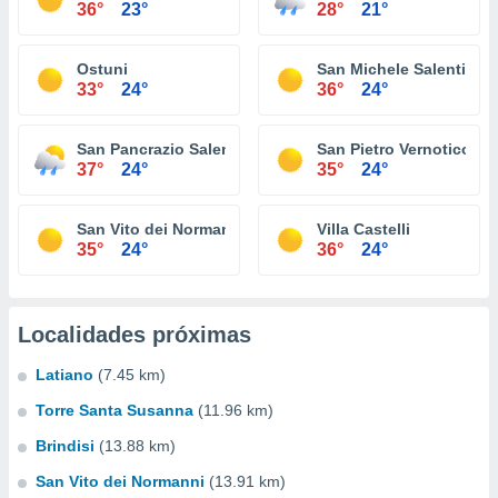
36°
23°
28°
21°
Ostuni
San Michele Salentino
33°
24°
36°
24°
San Pancrazio Salentino
San Pietro Vernotico
37°
24°
35°
24°
San Vito dei Normanni
Villa Castelli
35°
24°
36°
24°
Localidades próximas
Latiano
(7.45 km)
Torre Santa Susanna
(11.96 km)
Brindisi
(13.88 km)
San Vito dei Normanni
(13.91 km)