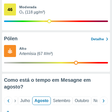
conteúdos.
Moderada
46
O₃ (118 µg/m³)
ção
ão através
de
,
 e
Pólen
Detalhe
dos,
Alto
publicidade
Artemísia (67 #/m³)
s, estudos
a e
mento de
ossos 1199
Como está o tempo em Mesagne em
eiros
agosto
?
o
Junho
Julho
Agosto
Setembro
Outubro
Novembro