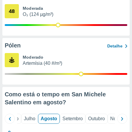
conteúdos.
Moderada
48
O₃ (124 µg/m³)
ção
ão através
de
,
 e
Pólen
Detalhe
dos,
Moderado
publicidade
Artemísia (40 #/m³)
s, estudos
a e
mento de
ossos 1199
Como está o tempo em San Michele
eiros
Salentino em
agosto
?
o
Junho
Julho
Agosto
Setembro
Outubro
Novembro