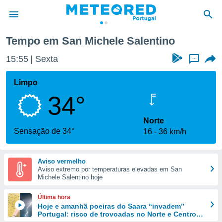
Tempo em San Michele Salentino
de
15:55
Sexta
...
 da
empo.pt) foi
Limpo
or
34°
is para
e as
 fornecidas
Norte
 qualidade.
Sensação de 34°
16
36 km/h
r a este
s das
opções:
Aviso vermelho
Aviso extremo por temperaturas elevadas em San
ookies e
Michele Salentino hoje
 forma
Última hora
e digital
Hoje e amanhã poeiras do Saara “invadem”
Portugal: risco de trovoadas no Norte e Centro
da,