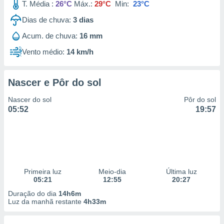
T. Média :
26°C
Máx.:
29°C
Min:
23°C
Dias de chuva:
3
dias
Acum. de chuva:
16 mm
Vento médio:
14 km/h
Nascer e Pôr do sol
Nascer do sol
Pôr do sol
05:52
19:57
Primeira luz
Meio-dia
Última luz
05:21
12:55
20:27
Duração do dia
14h6m
Luz da manhã restante
4h33m