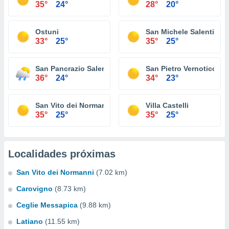
35°
24°
28°
20°
Ostuni
San Michele Salentino
33°
25°
35°
25°
San Pancrazio Salentino
San Pietro Vernotico
36°
24°
34°
23°
San Vito dei Normanni
Villa Castelli
35°
25°
35°
25°
Localidades próximas
San Vito dei Normanni
(7.02 km)
Carovigno
(8.73 km)
Ceglie Messapica
(9.88 km)
Latiano
(11.55 km)