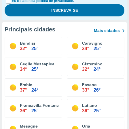
Eu li e aceito a política de privacidade.
Principais cidades
Mais cidades
Brindisi
Carovigno
32°
25°
34°
25°
Ceglie Messapica
Cisternino
34°
25°
32°
24°
Erchie
Fasano
37°
24°
33°
26°
Francavilla Fontana
Latiano
36°
25°
36°
25°
Mesagne
Oria