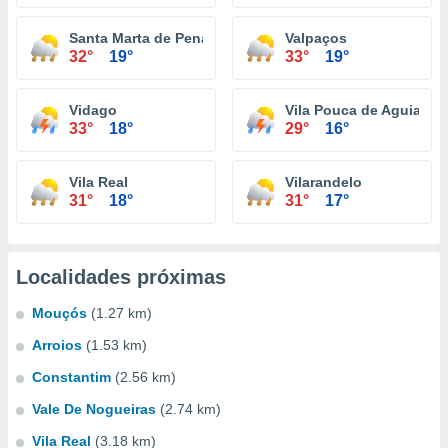
Santa Marta de Penaguião
Valpaços
32°
19°
33°
19°
Vidago
Vila Pouca de Aguiar
33°
18°
29°
16°
Vila Real
Vilarandelo
31°
18°
31°
17°
Localidades próximas
Mouçós
(1.27 km)
Arroios
(1.53 km)
Constantim
(2.56 km)
Vale De Nogueiras
(2.74 km)
Vila Real
(3.18 km)