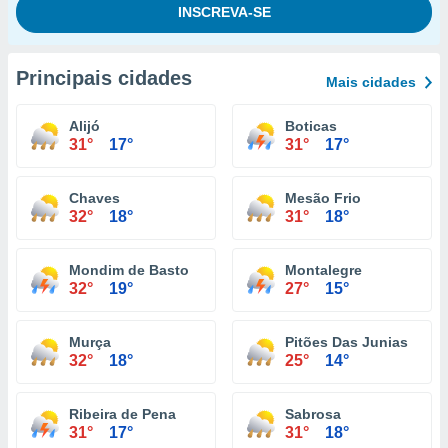
Principais cidades
Mais cidades
Alijó
Boticas
31°
17°
31°
17°
Chaves
Mesão Frio
32°
18°
31°
18°
Mondim de Basto
Montalegre
32°
19°
27°
15°
Murça
Pitões Das Junias
32°
18°
25°
14°
Ribeira de Pena
Sabrosa
31°
17°
31°
18°