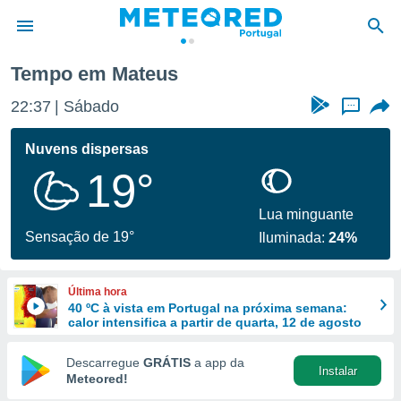
Tempo em Mateus
de
22:37
Sábado
...
 da
empo.pt) foi
Nuvens dispersas
or
19°
is para
e as
 fornecidas
Lua minguante
 qualidade.
Sensação de 19°
Iluminada:
24%
r a este
s das
opções:
Última hora
40 ºC à vista em Portugal na próxima semana:
ookies e
calor intensifica a partir de quarta, 12 de agosto
 forma
Descarregue
GRÁTIS
a app da
Instalar
e digital
Meteored!
da,