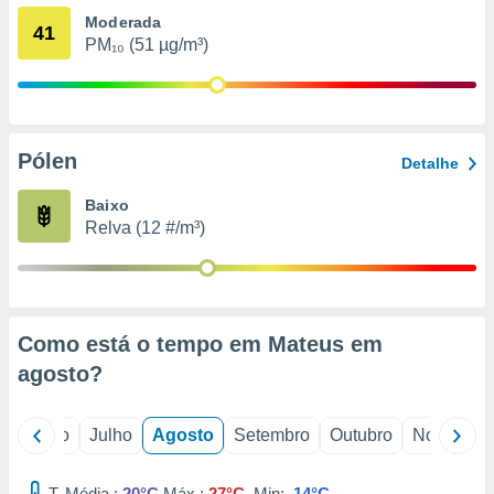
conteúdos.
Moderada
41
PM₁₀ (51 µg/m³)
ção
ão através
de
,
Pólen
 e
Detalhe
dos,
Baixo
publicidade
Relva (12 #/m³)
s, estudos
a e
mento de
Como está o tempo em Mateus em
ossos 1199
eiros
agosto
?
o
Junho
Julho
Agosto
Setembro
Outubro
Novembro
T. Média :
20°C
Máx.:
27°C
Min:
14°C