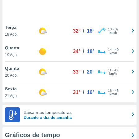
ite através
atura,
 botão
Terça
13
-
37
32°
/
18°
km/h
18 Ago.
nto, nós e
arceiros
Quarta
cookies,
14
-
40
34°
/
18°
km/h
19 Ago.
ores únicos
ias
s para
Quinta
11
-
42
33°
/
20°
 aceder e
km/h
20 Ago.
dados
ais como a
Sexta
 este sitio
16
-
46
31°
/
16°
km/h
21 Ago.
eços IP e
ores de
possível
Baixam as temperaturas
Durante o dia de amanhã
es possam
os seus
oais com
Gráficos de tempo
nteresse