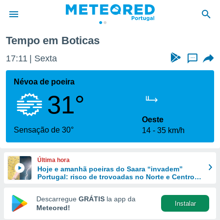
Tempo em Boticas
de
17:11
Sexta
...
 da
empo.pt) foi
Névoa de poeira
or
31°
is para
e as
 fornecidas
Oeste
 qualidade.
Sensação de 30°
14
35 km/h
r a este
s das
opções:
Última hora
Hoje e amanhã poeiras do Saara “invadem”
ookies e
Portugal: risco de trovoadas no Norte e Centro
 forma
aumenta
Descarregue
GRÁTIS
la app da
Instalar
e digital
Meteored!
da,