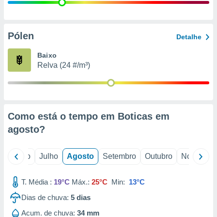
conteúdos.
ção
Pólen
Detalhe
ão através
de
Baixo
,
Relva (24 #/m³)
 e
dos,
publicidade
s, estudos
Como está o tempo em Boticas em
a e
mento de
agosto
?
ossos 1199
o
Junho
Julho
Agosto
Setembro
Outubro
Novembro
eiros
T. Média :
19°C
Máx.:
25°C
Min:
13°C
Dias de chuva:
5
dias
Acum. de chuva:
34 mm