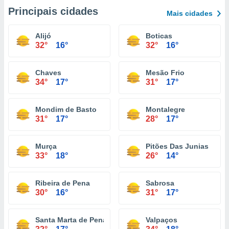
Principais cidades
Mais cidades
Alijó
Boticas
32°
16°
32°
16°
Chaves
Mesão Frio
34°
17°
31°
17°
Mondim de Basto
Montalegre
31°
17°
28°
17°
Murça
Pitões Das Junias
33°
18°
26°
14°
Ribeira de Pena
Sabrosa
30°
16°
31°
17°
Santa Marta de Penaguião
Valpaços