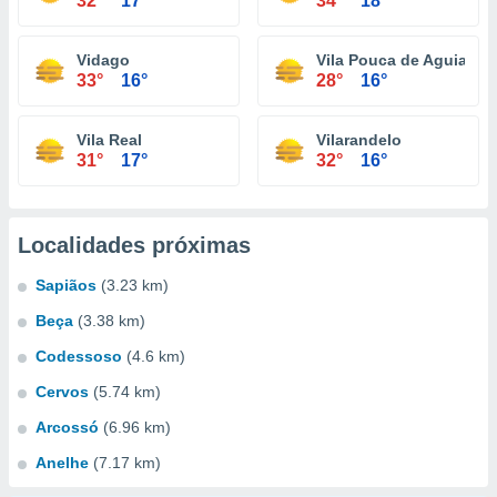
32°
17°
34°
18°
Vidago
Vila Pouca de Aguiar
33°
16°
28°
16°
Vila Real
Vilarandelo
31°
17°
32°
16°
Localidades próximas
Sapiãos
(3.23 km)
Beça
(3.38 km)
Codessoso
(4.6 km)
Cervos
(5.74 km)
Arcossó
(6.96 km)
Anelhe
(7.17 km)