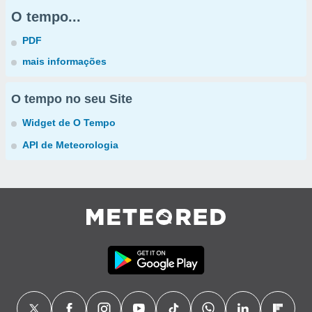
O tempo...
PDF
mais informações
O tempo no seu Site
Widget de O Tempo
API de Meteorologia