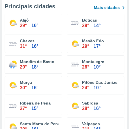
Principais cidades
Mais cidades
Alijó
Boticas
29°
16°
29°
14°
Chaves
Mesão Frio
31°
16°
29°
17°
Mondim de Basto
Montalegre
29°
18°
26°
10°
Murça
Pitões Das Junias
30°
16°
24°
10°
Ribeira de Pena
Sabrosa
27°
15°
28°
16°
Santa Marta de Penaguião
Valpaços