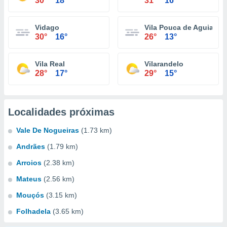
30°
18°
31°
16°
Vidago
Vila Pouca de Aguiar
30°
16°
26°
13°
Vila Real
Vilarandelo
28°
17°
29°
15°
Localidades próximas
Vale De Nogueiras
(1.73 km)
Andrães
(1.79 km)
Arroios
(2.38 km)
Mateus
(2.56 km)
Mouçós
(3.15 km)
Folhadela
(3.65 km)