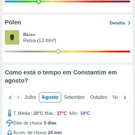
conteúdos.
ção
Pólen
Detalhe
ão através
de
Baixo
,
Relva (13 #/m³)
 e
dos,
publicidade
s, estudos
Como está o tempo em Constantim em
a e
mento de
agosto
?
ossos 1199
o
Junho
Julho
Agosto
Setembro
Outubro
Novembro
eiros
T. Média :
20°C
Máx.:
27°C
Min:
14°C
Dias de chuva:
5
dias
Acum. de chuva:
24 mm