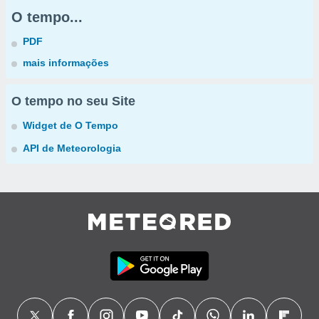
O tempo...
PDF
mais informações
O tempo no seu Site
Widget de O Tempo
API de Meteorologia