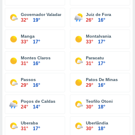
Governador Valadares
Juiz de Fora
32°
19°
26°
16°
Manga
Montalvania
33°
17°
33°
17°
Montes Claros
Paracatu
31°
16°
31°
17°
Passos
Patos De Minas
29°
16°
29°
16°
Poços de Caldas
Teofilo Otoni
24°
14°
30°
18°
Uberaba
Uberlândia
31°
17°
30°
18°