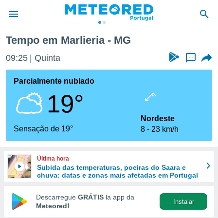
Tempo em Marlieria - MG
de
09:25
Quinta
...
 da
empo.pt) foi
Parcialmente nublado
or
19°
is para
e as
 fornecidas
Nordeste
 qualidade.
Sensação de 19°
8
23 km/h
r a este
s das
opções:
Última hora
Subida das temperaturas, poeiras do Saara e
ookies e
chuva: datas e zonas mais afetadas em Portugal
 forma
Descarregue
GRÁTIS
la app da
Instalar
e digital
Meteored!
da,