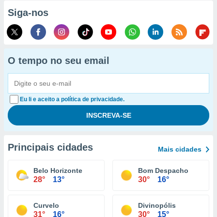
Siga-nos
O tempo no seu email
Eu li e aceito a política de privacidade.
Principais cidades
Mais cidades
Belo Horizonte
Bom Despacho
28°
13°
30°
16°
Curvelo
Divinopólis
31°
16°
30°
15°