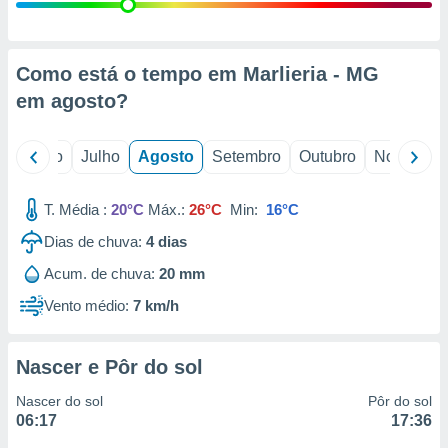
conteúdos.
ção
Como está o tempo em Marlieria - MG
ão através
em
agosto
?
de
,
 e
o
Junho
Julho
Agosto
Setembro
Outubro
Novembro
dos,
publicidade
T. Média :
20°C
Máx.:
26°C
Min:
16°C
s, estudos
Dias de chuva:
4
dias
a e
mento de
Acum. de chuva:
20 mm
Vento médio:
7 km/h
ossos 1199
eiros
Nascer e Pôr do sol
Nascer do sol
Pôr do sol
06:17
17:36