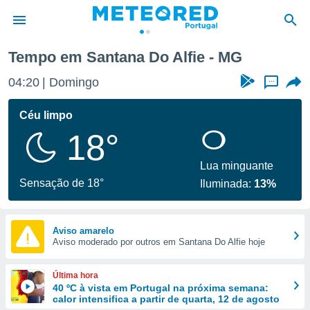
Tempo em Santana Do Alfie - MG
de
04:20
Domingo
...
 da
empo.pt) foi
Céu limpo
or
18°
is para
e as
 fornecidas
Lua minguante
 qualidade.
Sensação de 18°
Iluminada:
13%
r a este
s das
opções:
Aviso amarelo
Aviso moderado por outros em Santana Do Alfie hoje
ookies e
 forma
Última hora
e digital
40 ºC à vista em Portugal na próxima semana:
calor intensifica a partir de quarta, 12 de agosto
da,