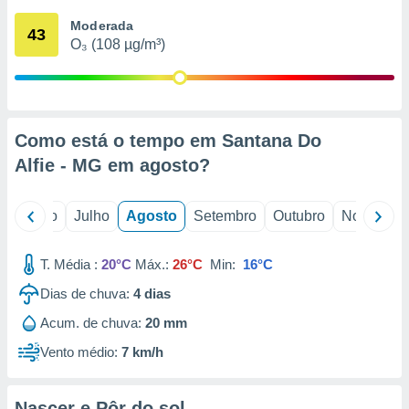
conteúdos.
Moderada
43
O₃ (108 µg/m³)
ção
ão através
de
,
 e
Como está o tempo em Santana Do
Alfie - MG em
agosto
?
dos,
publicidade
s, estudos
o
Junho
Julho
Agosto
Setembro
Outubro
Novembro
a e
mento de
T. Média :
20°C
Máx.:
26°C
Min:
16°C
ossos 1199
Dias de chuva:
4
dias
eiros
Acum. de chuva:
20 mm
Vento médio:
7 km/h
Nascer e Pôr do sol