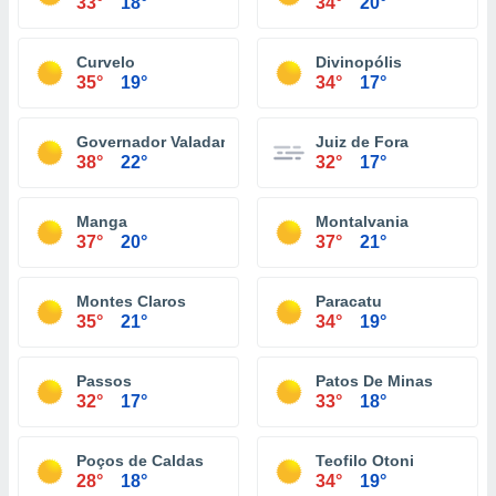
33°
18°
34°
20°
Curvelo
Divinopólis
35°
19°
34°
17°
Governador Valadares
Juiz de Fora
38°
22°
32°
17°
Manga
Montalvania
37°
20°
37°
21°
Montes Claros
Paracatu
35°
21°
34°
19°
Passos
Patos De Minas
32°
17°
33°
18°
Poços de Caldas
Teofilo Otoni
28°
18°
34°
19°