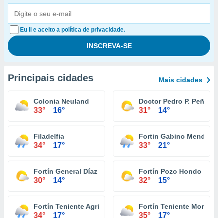
Eu li e aceito a política de privacidade.
Principais cidades
Mais cidades
Colonia Neuland
Doctor Pedro P. Peña
33°
16°
31°
14°
Filadelfia
Fortin Gabino Mendoza
34°
17°
33°
21°
Fortín General Díaz
Fortín Pozo Hondo
30°
14°
32°
15°
Fortín Teniente Agripino Enciso
Fortín Teniente Montan
34°
17°
35°
17°