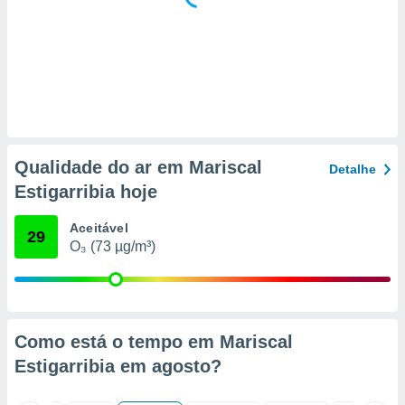
 para
a, utilizar
selecionar
a, criar
personalizar
tilizar
selecionar
Qualidade do ar em Mariscal
Detalhe
dos, medir
Estigarribia hoje
nho da
, medir o
Aceitável
o dos
29
O₃ (73 µg/m³)
r os
ravés de
s ou
s de dados
es fontes,
Como está o tempo em Mariscal
 e melhorar
Estigarribia em
agosto
?
ilizar dados
ara