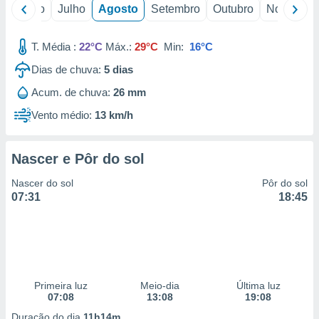
conteúdos.
o
Junho
Julho
Agosto
Setembro
Outubro
Novembro
ção
T. Média :
22°C
Máx.:
29°C
Min:
16°C
ão através
Dias de chuva:
5
dias
de
,
Acum. de chuva:
26 mm
 e
Vento médio:
13 km/h
dos,
publicidade
Nascer e Pôr do sol
s, estudos
a e
Nascer do sol
Pôr do sol
mento de
07:31
18:45
ossos 1199
eiros
Primeira luz
Meio-dia
Última luz
07:08
13:08
19:08
Duração do dia
11h14m