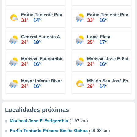
Fortín Teniente Primero Buenaventura
Fortín Teniente Primero
31°
14°
33°
16°
General Eugenio A. Garay
Loma Plata
34°
19°
35°
17°
Mariscal Estigarribia
Mariscal Jose F. Estigar
34°
16°
34°
16°
Mayor Infante Rivarola
Misión San José Estero
34°
16°
29°
14°
Localidades próximas
Mariscal Jose F. Estigarribia
(1.97 km)
Fortín Teniente Primero Emilio Ochoa
(46.08 km)