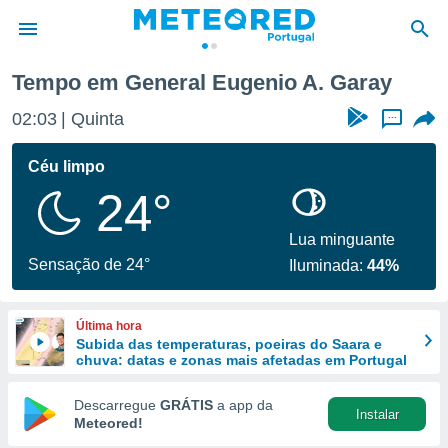
Tempo em General Eugenio A. Garay
de
02:03
Quinta
...
 da
empo.pt) foi
Céu limpo
or
24°
is para
e as
 fornecidas
Lua minguante
 qualidade.
Sensação de 24°
Iluminada:
44%
r a este
s das
opções:
Última hora
Subida das temperaturas, poeiras do Saara e
ookies e
chuva: datas e zonas mais afetadas em Portugal
 forma
Descarregue
GRÁTIS
a app da
Instalar
e digital
Meteored!
da,