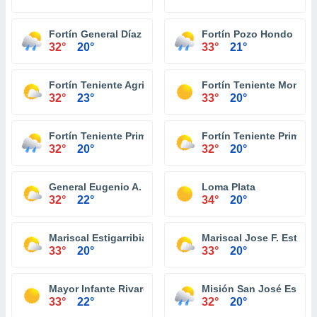
Fortín General Díaz
Fortín Pozo Hondo
32°
20°
33°
21°
Fortín Teniente Agripino Enciso
Fortín Teniente Montan
32°
23°
33°
20°
Fortín Teniente Primero Buenaventura
Fortín Teniente Primero
32°
20°
32°
20°
General Eugenio A. Garay
Loma Plata
32°
22°
34°
20°
Mariscal Estigarribia
Mariscal Jose F. Estigar
33°
20°
33°
20°
Mayor Infante Rivarola
Misión San José Estero
33°
22°
32°
20°