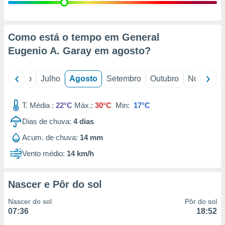
conteúdos.
ção
Como está o tempo em General
ão através
Eugenio A. Garay em
agosto
?
de
,
 e
o
Junho
Julho
Agosto
Setembro
Outubro
Novembro
dos,
publicidade
T. Média :
22°C
Máx.:
30°C
Min:
17°C
s, estudos
Dias de chuva:
4
dias
a e
mento de
Acum. de chuva:
14 mm
Vento médio:
14 km/h
ossos 1199
eiros
Nascer e Pôr do sol
Nascer do sol
Pôr do sol
07:36
18:52