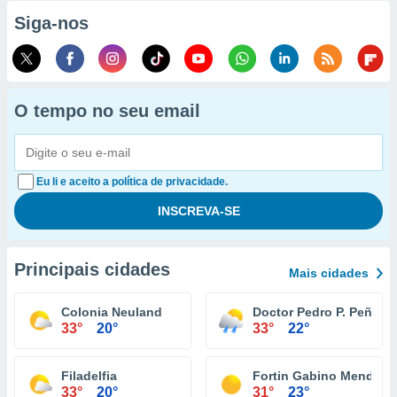
Siga-nos
O tempo no seu email
Eu li e aceito a política de privacidade.
Principais cidades
Mais cidades
Colonia Neuland
Doctor Pedro P. Peña
33°
20°
33°
22°
Filadelfia
Fortin Gabino Mendoza
33°
20°
31°
23°