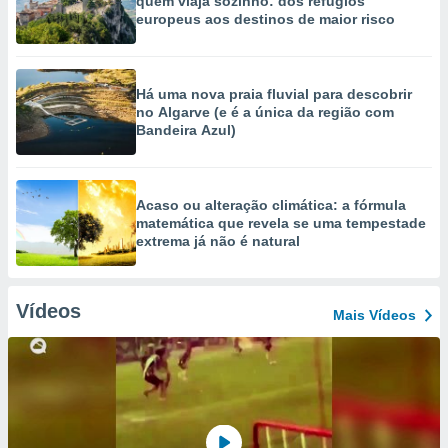
quem viaja sozinho: dos refúgios
europeus aos destinos de maior risco
Há uma nova praia fluvial para descobrir
no Algarve (e é a única da região com
Bandeira Azul)
Acaso ou alteração climática: a fórmula
matemática que revela se uma tempestade
extrema já não é natural
Vídeos
Mais Vídeos