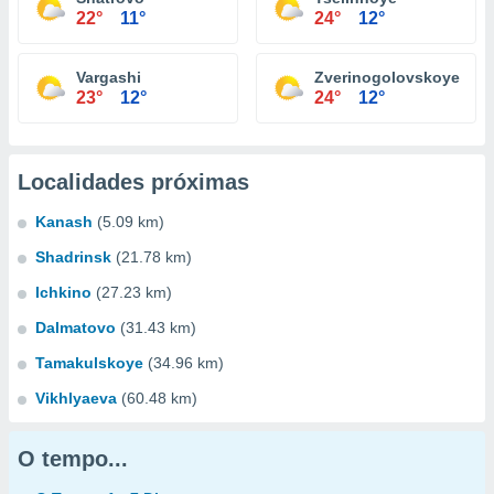
22°
11°
24°
12°
Vargashi
Zverinogolovskoye
23°
12°
24°
12°
Localidades próximas
Kanash
(5.09 km)
Shadrinsk
(21.78 km)
Ichkino
(27.23 km)
Dalmatovo
(31.43 km)
Tamakulskoye
(34.96 km)
Vikhlyaeva
(60.48 km)
O tempo...