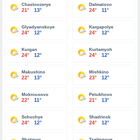
Chastoozerye
Dalmatovo
21°
13°
24°
11°
Glyadyanskoye
Kargapolye
24°
12°
24°
12°
Kurgan
Kurtamysh
24°
12°
24°
12°
Makushino
Mishkino
22°
13°
23°
12°
Mokrousovo
Petukhovo
22°
11°
21°
13°
Schuchye
Shadrinsk
24°
12°
24°
12°
Shatrovo
Tselinnoye