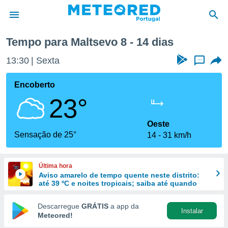
ana
Tempo para Maltsevo 8 - 14 dias
de
13:30
Sexta
...
 da
empo.pt) foi
Encoberto
or
23°
is para
e as
 fornecidas
Oeste
 qualidade.
Sensação de 25°
14
31 km/h
r a este
s das
opções:
Última hora
Aviso amarelo de tempo quente neste distrito:
ookies e
até 39 ºC e noites tropicais; saiba até quando
 forma
Descarregue
GRÁTIS
a app da
Instalar
e digital
Meteored!
da,