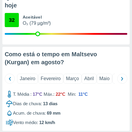
o qual se
hoje
ara tal,
 o seu
Aceitável
32
to ou opor-
O₃ (79 µg/m³)
essamento
m qualquer
ando em “
 ou na
Como está o tempo em Maltsevo
 Cookies
te.
(Kurgan) em
agosto
?
 nossos
Janeiro
Fevereiro
Março
Abril
Maio
Junho
s o
T. Média :
17°C
Máx.:
22°C
Min:
11°C
o de
Dias de chuva:
13
dias
e/ou aceder
Acum. de chuva:
69 mm
ões num
utilizar
Vento médio:
12 km/h
ados para
publicidade,