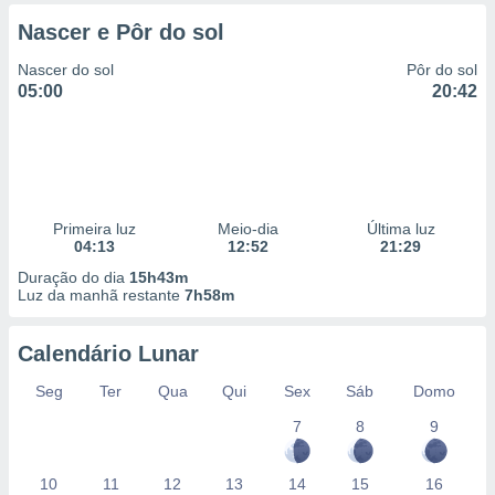
 para
Nascer e Pôr do sol
a, utilizar
Nascer do sol
Pôr do sol
selecionar
05:00
20:42
a, criar
personalizar
tilizar
selecionar
dos, medir
Primeira luz
Meio-dia
Última luz
nho da
04:13
12:52
21:29
, medir o
Duração do dia
15h43m
o dos
Luz da manhã restante
7h58m
r os
ravés de
Calendário Lunar
s ou
Seg
Ter
Qua
Qui
Sex
Sáb
Domo
s de dados
es fontes,
7
8
9
 e melhorar
ilizar dados
ara
10
11
12
13
14
15
16