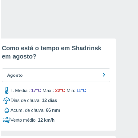
Como está o tempo em Shadrinsk
em
agosto
?
Agosto
T. Média :
17°C
Máx.:
22°C
Min:
11°C
Dias de chuva:
12
dias
Acum. de chuva:
66 mm
Vento médio:
12 km/h