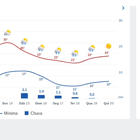
30
30°
20
26°
24°
23°
23°
22°
21°
10
17°
17°
15°
13°
12°
11°
2.1
11°
1.4
1.1
0.6
0.2
mm
Sex
14
Sáb
15
Dom
16
Seg
17
Ter
18
Qua
19
Qui
20
Mínima
Chuva