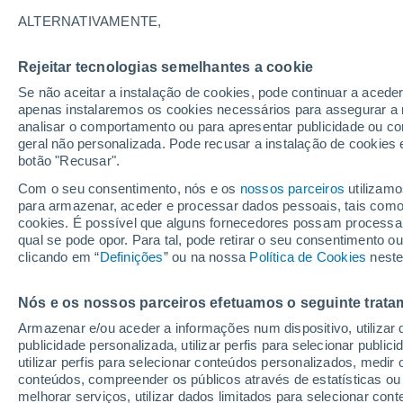
29°
ALTERNATIVAMENTE,
Rejeitar tecnologias semelhantes a cookie
Sudoeste
Se não aceitar a instalação de cookies, pode continuar a acede
Sensação de 29°
24
-
49 km
apenas instalaremos os cookies necessários para assegurar a 
analisar o comportamento ou para apresentar publicidade ou co
geral não personalizada. Pode recusar a instalação de cookies 
botão "Recusar".
Última hora
Hoje e amanhã poeiras do Saara “invadem”
Com o seu consentimento, nós e os
nossos parceiros
utilizamo
Portugal: risco de trovoadas no Norte e Centr
para armazenar, aceder e processar dados pessoais, tais como a
aumenta
cookies. É possível que alguns fornecedores possam processa
O Tempo 1 - 7 Dias
Atualidade
Mapas de nuvens
qual se pode opor. Para tal, pode retirar o seu consentimento 
clicando em “
Definições
” ou na nossa
Política de Cookies
neste
Nós e os nossos parceiros efetuamos o seguinte trata
Amanhã
Segunda
Hoje
Armazenar e/ou aceder a informações num dispositivo, utilizar da
9 Ago.
10 Ago.
8 Ago.
publicidade personalizada, utilizar perfis para selecionar public
utilizar perfis para selecionar conteúdos personalizados, med
conteúdos, compreender os públicos através de estatísticas ou
melhorar serviços, utilizar dados limitados para selecionar cont
60%
70%