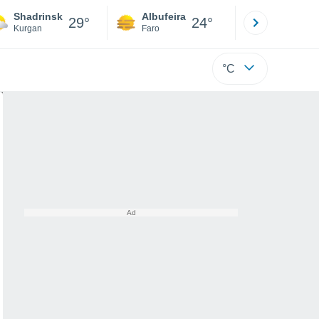
Shadrinsk
Albufeira
Lisboa
29°
24°
Kurgan
Faro
Lisboa
°C