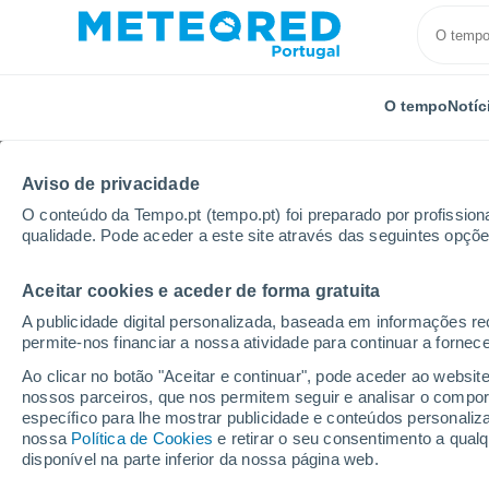
O tempo
Notíc
Aviso de privacidade
O conteúdo da Tempo.pt (tempo.pt) foi preparado por profissiona
qualidade. Pode aceder a este site através das seguintes opçõe
Aceitar cookies e aceder de forma gratuita
Início
Rússia
Oblast de Kurgan
Shadrinsk
A publicidade digital personalizada, baseada em informações r
permite-nos financiar a nossa atividade para continuar a fornec
Tempo em Shadrinsk
Ao clicar no botão "Aceitar e continuar", pode aceder ao websit
nossos parceiros, que nos permitem seguir e analisar o compo
16:42
Sábado
específico para lhe mostrar publicidade e conteúdos persona
nossa
Política de Cookies
e retirar o seu consentimento a qua
disponível na parte inferior da nossa página web.
Nuvens dispersas