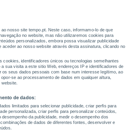
r ao nosso site tempo.pt. Neste caso, informamo-lo de que
/h
navegação no website, mas não utilizaremos cookies para
nteúdos personalizados, embora possa visualizar publicidade
e aceder ao nosso website através desta assinatura, clicando no
s cookies, identificadores únicos ou tecnologias semelhantes
o
 sua visita a este sitio Web, endereços IP e identificadores de
r os seus dados pessoais com base num interesse legítimo, ao
Radar de Chuva
Satélites
Modelos
ou opor-se ao processamento de dados em qualquer altura,
 website.
mento de dados:
Terça
Quarta
Quinta
Sexta
dos limitados para selecionar publicidade, criar perfis para
11 Ago.
12 Ago.
13 Ago.
14 Ago.
idade personalizada, criar perfis para personalizar conteúdos,
ir o desempenho da publicidade, medir o desempenho dos
 combinações de dados de diferentes fontes, desenvolver e
eúdos.
90%