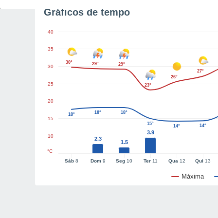
Gráficos de tempo
40
35
30°
29°
29°
30
27°
26°
25
23°
20
18°
18°
18°
15
15°
14°
14°
3.9
10
2.3
1.5
°C
Sáb
8
Dom
9
Seg
10
Ter
11
Qua
12
Qui
13
Máxima