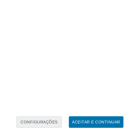
Calendário Lunar
Seg
Ter
Qua
Qui
Sex
Sáb
Domo
8
9
10
11
12
13
14
15
16
17
18
19
20
21
CONFIGURAÇÕES
ACEITAR E CONTINUAR