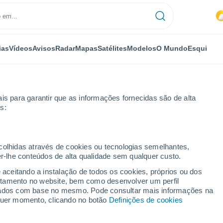
ias
Vídeos
Avisos
Radar
Mapas
Satélites
Modelos
O Mundo
Esqui
is para garantir que as informações fornecidas são de alta
s:
ecolhidas através de cookies ou tecnologias semelhantes,
er-lhe conteúdos de alta qualidade sem qualquer custo.
e aceitando a instalação de todos os cookies, próprios ou dos
rtamento no website, bem como desenvolver um perfil
...
lizados com base no mesmo. Pode consultar mais informações na
lquer momento, clicando no botão
Definições de cookies
Por horas
Intervalos nublados nas
próximas horas