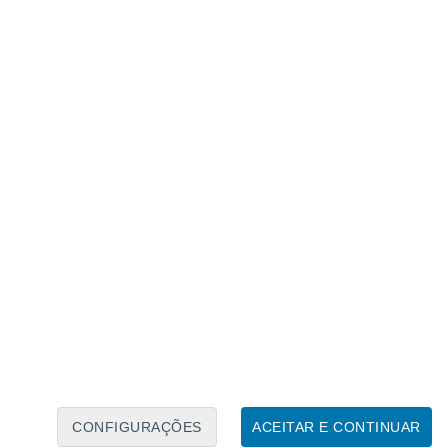
Calendário Lunar
Seg
Ter
Qua
Qui
Sex
Sáb
Domo
8
9
10
11
12
13
14
15
16
17
18
19
20
21
CONFIGURAÇÕES
ACEITAR E CONTINUAR