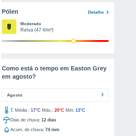
Pólen
Detalhe
Moderado
Relva (47 #/m³)
Como está o tempo em Easton Grey
em
agosto
?
Agosto
T. Média :
17°C
Máx.:
20°C
Min:
13°C
Dias de chuva:
12
dias
Acum. de chuva:
74 mm