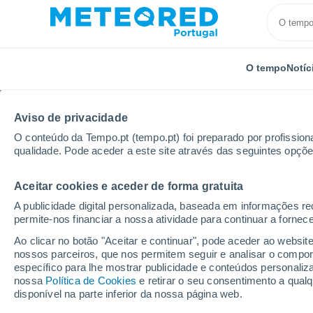
O tempo
Notíc
Aviso de privacidade
O conteúdo da Tempo.pt (tempo.pt) foi preparado por profissiona
qualidade. Pode aceder a este site através das seguintes opçõe
Aceitar cookies e aceder de forma gratuita
Início
Reino Unido
Sudoeste da Inglaterra
East
A publicidade digital personalizada, baseada em informações r
permite-nos financiar a nossa atividade para continuar a fornec
Tempo em Easton Grey
Ao clicar no botão "Aceitar e continuar", pode aceder ao websit
nossos parceiros, que nos permitem seguir e analisar o compo
12:16
Sábado
específico para lhe mostrar publicidade e conteúdos persona
nossa
Política de Cookies
e retirar o seu consentimento a qua
disponível na parte inferior da nossa página web.
Nuvens dispersas