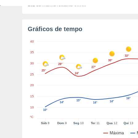
Luz da manhã restante
9h7m
Gráficos de tempo
40
35
32°
30°
30
28°
27°
25°
24°
25
20
15
16°
15°
14°
14°
14°
10
10°
°C
Sáb
8
Dom
9
Seg
10
Ter
11
Qua
12
Qui
13
Máxima