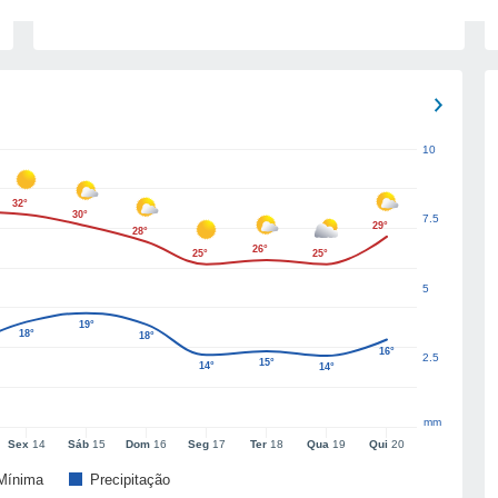
10
32°
30°
7.5
29°
28°
26°
25°
25°
5
19°
18°
18°
16°
2.5
15°
14°
14°
mm
Sex
14
Sáb
15
Dom
16
Seg
17
Ter
18
Qua
19
Qui
20
Mínima
Precipitação