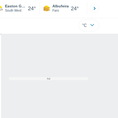
Easton Grey
Albufeira
Lisboa
24°
24°
South West
Faro
Lisboa
°C