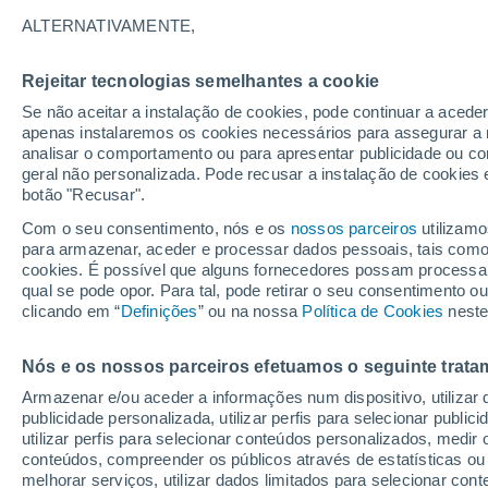
22°
ALTERNATIVAMENTE,
Rejeitar tecnologias semelhantes a cookie
Sul
Se não aceitar a instalação de cookies, pode continuar a acede
Sensação de 25°
11
-
25 km
apenas instalaremos os cookies necessários para assegurar a 
analisar o comportamento ou para apresentar publicidade ou co
geral não personalizada. Pode recusar a instalação de cookies 
botão "Recusar".
Última hora
Hoje e amanhã poeiras do Saara “invadem”
Com o seu consentimento, nós e os
nossos parceiros
utilizamo
Portugal: risco de trovoadas no Norte e Centr
para armazenar, aceder e processar dados pessoais, tais como a
aumenta
cookies. É possível que alguns fornecedores possam processa
O Tempo 1 - 7 Dias
Atualidade
Mapas de nuvens
qual se pode opor. Para tal, pode retirar o seu consentimento 
clicando em “
Definições
” ou na nossa
Política de Cookies
neste
Nós e os nossos parceiros efetuamos o seguinte trata
Amanhã
Segunda
Hoje
Armazenar e/ou aceder a informações num dispositivo, utilizar da
9 Ago.
10 Ago.
8 Ago.
publicidade personalizada, utilizar perfis para selecionar public
utilizar perfis para selecionar conteúdos personalizados, med
conteúdos, compreender os públicos através de estatísticas ou
melhorar serviços, utilizar dados limitados para selecionar cont