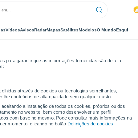
ias
Vídeos
Avisos
Radar
Mapas
Satélites
Modelos
O Mundo
Esqui
is para garantir que as informações fornecidas são de alta
s:
on Grey
ecolhidas através de cookies ou tecnologias semelhantes,
er-lhe conteúdos de alta qualidade sem qualquer custo.
e aceitando a instalação de todos os cookies, próprios ou dos
rtamento no website, bem como desenvolver um perfil
...
lizados com base no mesmo. Pode consultar mais informações na
lquer momento, clicando no botão
Definições de cookies
Por horas
Céu nublado nas próximas horas