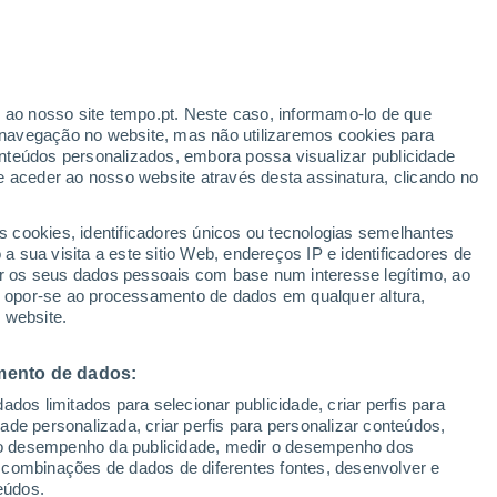
r ao nosso site tempo.pt. Neste caso, informamo-lo de que
/h
navegação no website, mas não utilizaremos cookies para
nteúdos personalizados, embora possa visualizar publicidade
e aceder ao nosso website através desta assinatura, clicando no
s cookies, identificadores únicos ou tecnologias semelhantes
o
 sua visita a este sitio Web, endereços IP e identificadores de
r os seus dados pessoais com base num interesse legítimo, ao
Radar de Chuva
Satélites
Modelos
ou opor-se ao processamento de dados em qualquer altura,
 website.
mento de dados:
Terça
Quarta
Quinta
Sexta
dos limitados para selecionar publicidade, criar perfis para
11 Ago.
12 Ago.
13 Ago.
14 Ago.
idade personalizada, criar perfis para personalizar conteúdos,
ir o desempenho da publicidade, medir o desempenho dos
 combinações de dados de diferentes fontes, desenvolver e
eúdos.