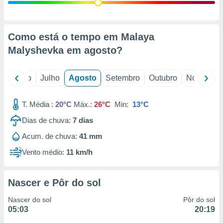
conteúdos.
ção
Como está o tempo em Malaya
ão através
Malyshevka em
agosto
?
de
,
 e
o
Junho
Julho
Agosto
Setembro
Outubro
Novembro
dos,
publicidade
T. Média :
20°C
Máx.:
26°C
Min:
13°C
s, estudos
Dias de chuva:
7
dias
a e
mento de
Acum. de chuva:
41 mm
Vento médio:
11 km/h
ossos 1199
eiros
Nascer e Pôr do sol
Nascer do sol
Pôr do sol
05:03
20:19