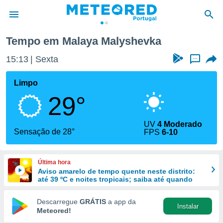
Tempo em Malaya Malyshevka
de
15:13
Sexta
...
 da
empo.pt) foi
Limpo
or
29°
is para
e as
 fornecidas
UV
4 Moderado
 qualidade.
Sensação de 28°
FPS
6-10
r a este
s das
opções:
Última hora
Aviso amarelo de tempo quente neste distrito:
ookies e
até 39 ºC e noites tropicais; saiba até quando
 forma
Descarregue
GRÁTIS
a app da
Instalar
e digital
Meteored!
da,