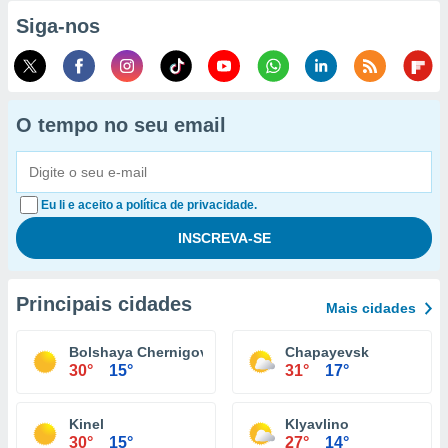
Siga-nos
O tempo no seu email
Eu li e aceito a política de privacidade.
Principais cidades
Mais cidades
Bolshaya Chernigovka
Chapayevsk
30°
15°
31°
17°
Kinel
Klyavlino
30°
15°
27°
14°