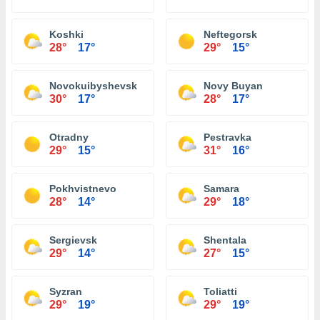
Koshki
Neftegorsk
28°
17°
29°
15°
Novokuibyshevsk
Novy Buyan
30°
17°
28°
17°
Otradny
Pestravka
29°
15°
31°
16°
Pokhvistnevo
Samara
28°
14°
29°
18°
Sergievsk
Shentala
29°
14°
27°
15°
Syzran
Toliatti
29°
19°
29°
19°