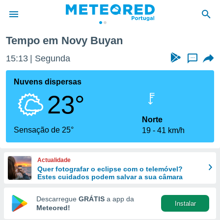
Tempo em Novy Buyan
de
15:13
Segunda
...
 da
empo.pt) foi
Nuvens dispersas
or
23°
is para
e as
 fornecidas
Norte
 qualidade.
Sensação de 25°
19
41 km/h
r a este
s das
opções:
Actualidade
Quer fotografar o eclipse com o telemóvel?
ookies e
Estes cuidados podem salvar a sua câmara
 forma
Descarregue
GRÁTIS
a app da
Instalar
e digital
Meteored!
da,