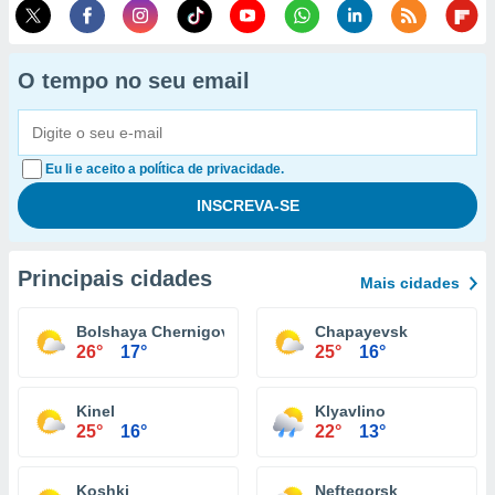
O tempo no seu email
Eu li e aceito a política de privacidade.
Principais cidades
Mais cidades
Bolshaya Chernigovka
Chapayevsk
26°
17°
25°
16°
Kinel
Klyavlino
25°
16°
22°
13°
Koshki
Neftegorsk