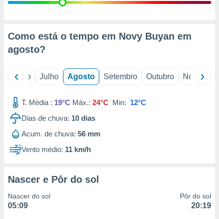
conteúdos.
ção
Como está o tempo em Novy Buyan em
ão através
agosto
?
de
,
 e
o
Junho
Julho
Agosto
Setembro
Outubro
Novembro
dos,
publicidade
T. Média :
19°C
Máx.:
24°C
Min:
12°C
s, estudos
Dias de chuva:
10
dias
a e
mento de
Acum. de chuva:
56 mm
Vento médio:
11 km/h
ossos 1199
eiros
Nascer e Pôr do sol
Nascer do sol
Pôr do sol
05:09
20:19