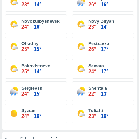
23°
14°
26°
16°
Novokuibyshevsk
Novy Buyan
24°
16°
23°
14°
Otradny
Pestravka
25°
15°
26°
17°
Pokhvistnevo
Samara
25°
14°
24°
17°
Sergievsk
Shentala
24°
15°
22°
13°
Syzran
Toliatti
24°
16°
23°
16°