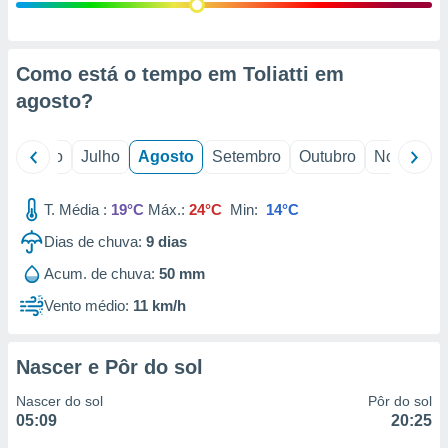
conteúdos.
ção
Como está o tempo em Toliatti em
ão através
agosto
?
de
,
 e
o
Junho
Julho
Agosto
Setembro
Outubro
Novembro
dos,
publicidade
T. Média :
19°C
Máx.:
24°C
Min:
14°C
s, estudos
Dias de chuva:
9
dias
a e
mento de
Acum. de chuva:
50 mm
Vento médio:
11 km/h
ossos 1199
eiros
Nascer e Pôr do sol
Nascer do sol
Pôr do sol
05:09
20:25