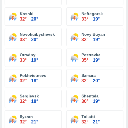
Koshki
Neftegorsk
32°
20°
33°
19°
Novokuibyshevsk
Novy Buyan
33°
20°
32°
19°
Otradny
Pestravka
33°
19°
35°
19°
Pokhvistnevo
Samara
32°
18°
32°
20°
Sergievsk
Shentala
32°
18°
30°
19°
Syzran
Toliatti
32°
21°
32°
21°