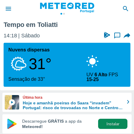
Tempo em Toliatti
de
14:18
Sábado
...
 da
empo.pt) foi
Nuvens dispersas
or
31°
is para
e as
 fornecidas
UV
6 Alto
FPS
 qualidade.
Sensação de 33°
15-25
r a este
s das
opções:
Última hora
Hoje e amanhã poeiras do Saara “invadem”
ookies e
Portugal: risco de trovoadas no Norte e Centro
 forma
aumenta
Descarregue
GRÁTIS
a app da
Instalar
e digital
Meteored!
da,