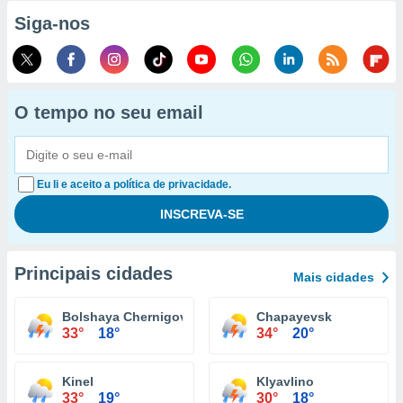
Siga-nos
O tempo no seu email
Eu li e aceito a política de privacidade.
Principais cidades
Mais cidades
Bolshaya Chernigovka
Chapayevsk
33°
18°
34°
20°
Kinel
Klyavlino
33°
19°
30°
18°