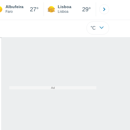
Albufeira
Lisboa
Porto
27°
29°
Faro
Lisboa
Porto
°C