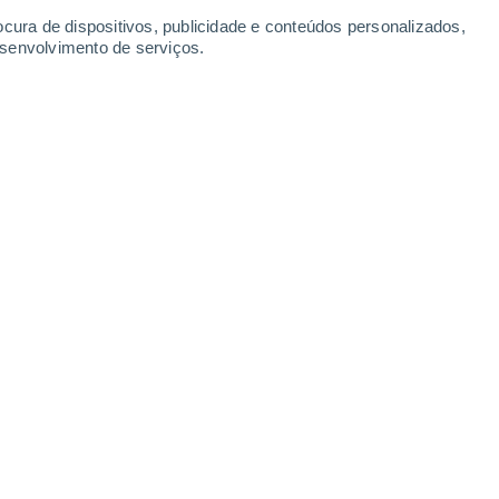
31°
ocura de dispositivos, publicidade e conteúdos personalizados,
16°
ka
esenvolvimento de serviços.
30°
Leaflet
|
©
OpenStreetMap
|
ECMWF
by © Meteored
15°
Bolshaya
Chernigovka