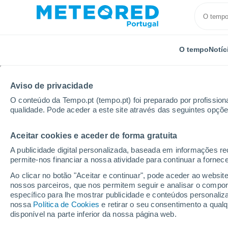
O tempo
Notíc
Aviso de privacidade
O conteúdo da Tempo.pt (tempo.pt) foi preparado por profissiona
qualidade. Pode aceder a este site através das seguintes opçõe
Aceitar cookies e aceder de forma gratuita
Início
Rússia
Oblast de Samara
A publicidade digital personalizada, baseada em informações r
permite-nos financiar a nossa atividade para continuar a fornec
Tempo no Oblast de S
Ao clicar no botão "Aceitar e continuar", pode aceder ao websit
nossos parceiros, que nos permitem seguir e analisar o compo
específico para lhe mostrar publicidade e conteúdos persona
Hoje, 7 agosto
Todo o dia
Símbolo
nossa
Política de Cookies
e retirar o seu consentimento a qua
disponível na parte inferior da nossa página web.