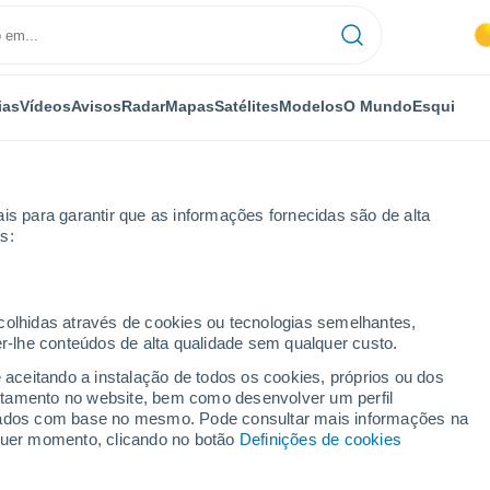
ias
Vídeos
Avisos
Radar
Mapas
Satélites
Modelos
O Mundo
Esqui
is para garantir que as informações fornecidas são de alta
s:
ecolhidas através de cookies ou tecnologias semelhantes,
er-lhe conteúdos de alta qualidade sem qualquer custo.
amara
e aceitando a instalação de todos os cookies, próprios ou dos
rtamento no website, bem como desenvolver um perfil
lizados com base no mesmo. Pode consultar mais informações na
27°
lquer momento, clicando no botão
Definições de cookies
15°
Shentala
27°