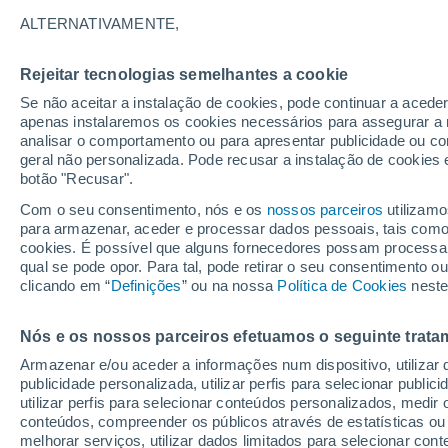
ALTERNATIVAMENTE,
Rejeitar tecnologias semelhantes a cookie
Se não aceitar a instalação de cookies, pode continuar a acede
apenas instalaremos os cookies necessários para assegurar a 
analisar o comportamento ou para apresentar publicidade ou co
geral não personalizada. Pode recusar a instalação de cookies 
Novy 
botão "Recusar".
29°
19°
Com o seu consentimento, nós e os
nossos parceiros
utilizamo
Toliatti
para armazenar, aceder e processar dados pessoais, tais como a
cookies. É possível que alguns fornecedores possam processa
qual se pode opor. Para tal, pode retirar o seu consentimento 
29°
19°
clicando em “
Definições
” ou na nossa
Política de Cookies
neste
S
Syzran
31°
17°
Nós e os nossos parceiros efetuamos o seguinte trata
Chapayevsk
Armazenar e/ou aceder a informações num dispositivo, utilizar da
publicidade personalizada, utilizar perfis para selecionar public
utilizar perfis para selecionar conteúdos personalizados, med
32°
conteúdos, compreender os públicos através de estatísticas ou
18°
Khvorostyanka
melhorar serviços, utilizar dados limitados para selecionar cont