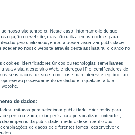
28°
14°
17°
Klyavlino
Koshki
29°
14°
r ao nosso site tempo.pt. Neste caso, informamo-lo de que
Sergievsk
navegação no website, mas não utilizaremos cookies para
28°
nteúdos personalizados, embora possa visualizar publicidade
28°
17°
e aceder ao nosso website através desta assinatura, clicando no
14°
Buyan
Pokhvistnevo
s cookies, identificadores únicos ou tecnologias semelhantes
29°
 sua visita a este sitio Web, endereços IP e identificadores de
15°
r os seus dados pessoais com base num interesse legítimo, ao
Otradny
30°
29°
ou opor-se ao processamento de dados em qualquer altura,
15°
18°
 website.
Kinel
amara
mento de dados:
29°
dos limitados para selecionar publicidade, criar perfis para
15°
idade personalizada, criar perfis para personalizar conteúdos,
Neftegorsk
ir o desempenho da publicidade, medir o desempenho dos
 combinações de dados de diferentes fontes, desenvolver e
eúdos.