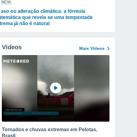
ÊNCIA
aso ou alteração climática: a fórmula
temática que revela se uma tempestade
trema já não é natural
Vídeos
Mais Vídeos
Tornados e chuvas extremas em Pelotas,
Brasil.