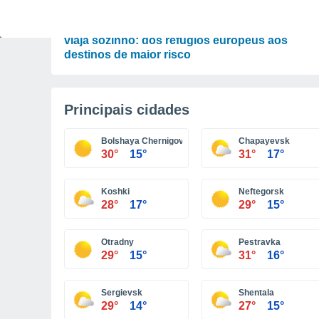
ATUALIDADE
O mapa geográfico da segurança para quem
viaja sozinho: dos refúgios europeus aos
destinos de maior risco
Principais cidades
Bolshaya Chernigovka
Chapayevsk
30°
15°
31°
17°
Koshki
Neftegorsk
28°
17°
29°
15°
Otradny
Pestravka
29°
15°
31°
16°
Sergievsk
Shentala
29°
14°
27°
15°