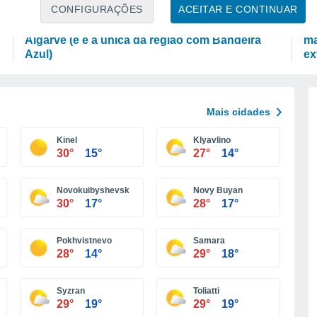
LAZER
CI
CONFIGURAÇÕES
ACEITAR E CONTINUAR
Há uma nova praia fluvial para descobrir no
Ac
Algarve (e é a única da região com Bandeira
ma
Azul)
ex
Mais cidades
Kinel
Klyavlino
30°
15°
27°
14°
Novokuibyshevsk
Novy Buyan
30°
17°
28°
17°
Pokhvistnevo
Samara
28°
14°
29°
18°
Syzran
Toliatti
29°
19°
29°
19°