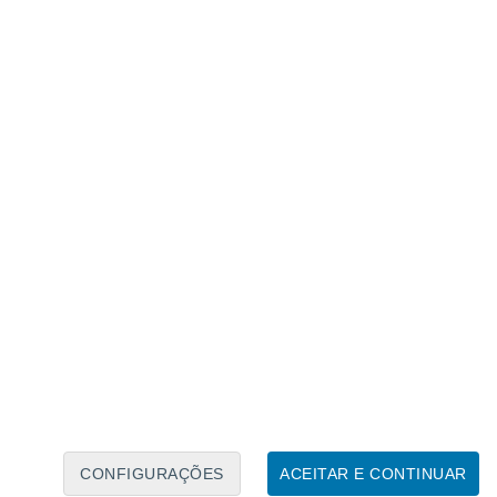
Calendário Lunar
Seg
Ter
Qua
Qui
Sex
Sáb
Domo
8
9
10
11
12
13
14
15
16
17
18
19
20
21
CONFIGURAÇÕES
ACEITAR E CONTINUAR