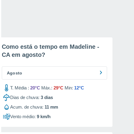
Como está o tempo em Madeline -
CA em
agosto
?
Agosto
T. Média :
20°C
Máx.:
29°C
Min:
12°C
Dias de chuva:
3
dias
Acum. de chuva:
11 mm
Vento médio:
9 km/h