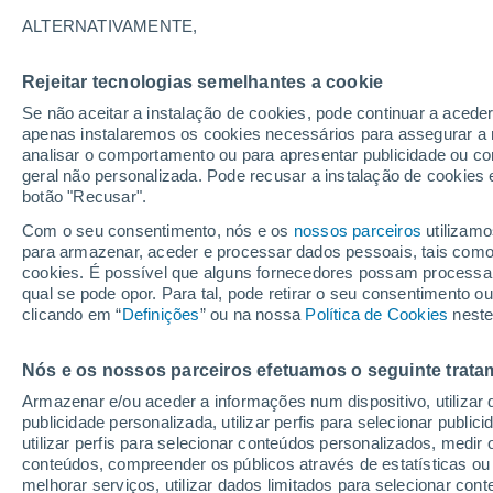
19°
ALTERNATIVAMENTE,
Rejeitar tecnologias semelhantes a cookie
Lua mingu
Se não aceitar a instalação de cookies, pode continuar a acede
Iluminada
Sensação de 19°
apenas instalaremos os cookies necessários para assegurar a 
analisar o comportamento ou para apresentar publicidade ou co
geral não personalizada. Pode recusar a instalação de cookies 
botão "Recusar".
Última hora
Hoje e amanhã poeiras do Saara “invadem”
Com o seu consentimento, nós e os
nossos parceiros
utilizamo
Portugal: risco de trovoadas no Norte e Centr
para armazenar, aceder e processar dados pessoais, tais como a
aumenta
cookies. É possível que alguns fornecedores possam processa
O Tempo 1 - 7 Dias
Atualidade
Mapas de temperat
qual se pode opor. Para tal, pode retirar o seu consentimento 
clicando em “
Definições
” ou na nossa
Política de Cookies
neste
Nós e os nossos parceiros efetuamos o seguinte trata
Amanhã
Segunda
Hoje
Armazenar e/ou aceder a informações num dispositivo, utilizar da
9 Ago.
10 Ago.
8 Ago.
publicidade personalizada, utilizar perfis para selecionar public
utilizar perfis para selecionar conteúdos personalizados, med
conteúdos, compreender os públicos através de estatísticas ou
melhorar serviços, utilizar dados limitados para selecionar cont