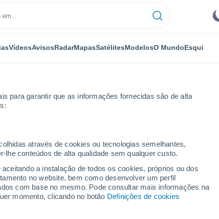
ias
Vídeos
Avisos
Radar
Mapas
Satélites
Modelos
O Mundo
Esqui
is para garantir que as informações fornecidas são de alta
s:
eline
ecolhidas através de cookies ou tecnologias semelhantes,
er-lhe conteúdos de alta qualidade sem qualquer custo.
CA
e aceitando a instalação de todos os cookies, próprios ou dos
rtamento no website, bem como desenvolver um perfil
...
lizados com base no mesmo. Pode consultar mais informações na
lquer momento, clicando no botão
Definições de cookies
Por horas
Céu limpo nas próximas horas