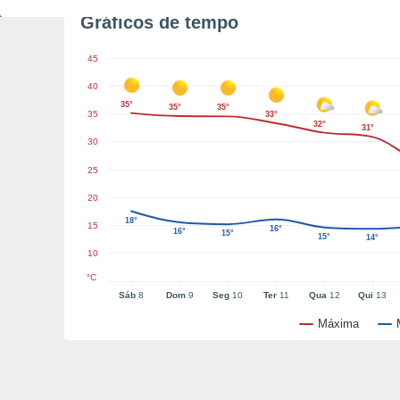
Gráficos de tempo
45
40
35°
35°
35°
35
33°
32°
31°
30
25
20
18°
15
16°
16°
15°
15°
14°
10
°C
Sáb
8
Dom
9
Seg
10
Ter
11
Qua
12
Qui
13
Máxima