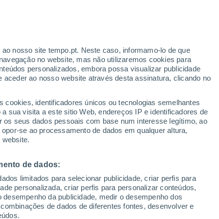
Aviso amarelo
Aviso moderado por temperaturas
elevadas em Madeline hoje
ante
r ao nosso site tempo.pt. Neste caso, informamo-lo de que
:
21%
navegação no website, mas não utilizaremos cookies para
nteúdos personalizados, embora possa visualizar publicidade
e aceder ao nosso website através desta assinatura, clicando no
s cookies, identificadores únicos ou tecnologias semelhantes
o
 sua visita a este sitio Web, endereços IP e identificadores de
r os seus dados pessoais com base num interesse legítimo, ao
ura
Radar de Chuva
Satélites
Modelos
ou opor-se ao processamento de dados em qualquer altura,
 website.
mento de dados:
Terça
Quarta
Quinta
Sexta
dos limitados para selecionar publicidade, criar perfis para
11 Ago.
12 Ago.
13 Ago.
14 Ago.
idade personalizada, criar perfis para personalizar conteúdos,
ir o desempenho da publicidade, medir o desempenho dos
 combinações de dados de diferentes fontes, desenvolver e
eúdos.