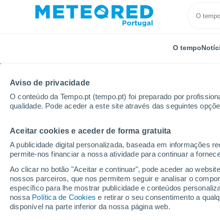
O tempo
Notíc
Aviso de privacidade
O conteúdo da Tempo.pt (tempo.pt) foi preparado por profissiona
qualidade. Pode aceder a este site através das seguintes opçõe
Aceitar cookies e aceder de forma gratuita
Início
Estados Unidos
Estado da Califórnia
Mad
A publicidade digital personalizada, baseada em informações r
permite-nos financiar a nossa atividade para continuar a fornec
Tempo em Madeline - 
Ao clicar no botão "Aceitar e continuar", pode aceder ao websit
nossos parceiros, que nos permitem seguir e analisar o compo
04:33
Sábado
específico para lhe mostrar publicidade e conteúdos persona
nossa
Política de Cookies
e retirar o seu consentimento a qua
disponível na parte inferior da nossa página web.
Céu limpo