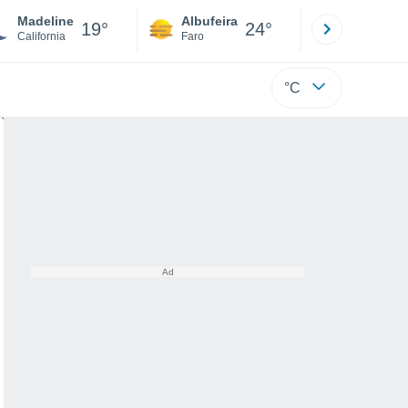
Madeline
Albufeira
Lisboa
19°
24°
California
Faro
Lisboa
°C