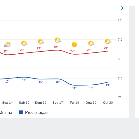
10
7.5
30°
29°
29°
28°
28°
27°
27°
5
2.5
16°
15°
15°
15°
13°
12°
11°
mm
Sex
14
Sáb
15
Dom
16
Seg
17
Ter
18
Qua
19
Qui
20
Mínima
Precipitação