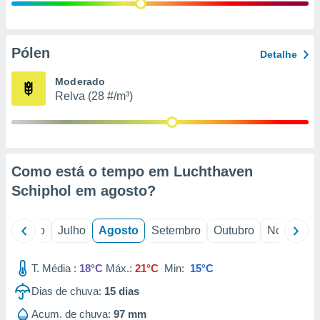
conteúdos.
ção
Pólen
Detalhe
ão através
de
Moderado
,
Relva (28 #/m³)
 e
dos,
publicidade
s, estudos
Como está o tempo em Luchthaven
a e
mento de
Schiphol em
agosto
?
ossos 1199
o
Junho
Julho
Agosto
Setembro
Outubro
Novembro
eiros
T. Média :
18°C
Máx.:
21°C
Min:
15°C
Dias de chuva:
15
dias
Acum. de chuva:
97 mm