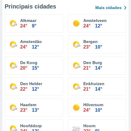
Principais cidades
Mais cidades
Alkmaar
Amstelveen
24°
9°
24°
12°
Amsterdão
Bergen
24°
12°
23°
10°
De Koog
Den Burg
20°
15°
21°
14°
Den Helder
Enkhuizen
22°
12°
21°
14°
Haarlem
Hilversum
23°
13°
24°
10°
Hoofddorp
Hoorn