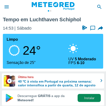
Tempo em Luchthaven Schiphol
de
14:53
Sábado
...
 da
empo.pt) foi
Limpo
or
24°
is para
e as
 fornecidas
UV
5 Moderado
 qualidade.
Sensação de 25°
FPS
6-10
r a este
s das
opções:
Última hora
40 ºC à vista em Portugal na próxima semana:
ookies e
calor intensifica a partir de quarta, 12 de agosto
 forma
Descarregue
GRÁTIS
a app da
Instalar
e digital
Meteored!
da,