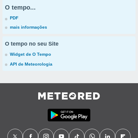
O tempo...
PDF
mais informações
O tempo no seu Site
Widget de O Tempo
API de Meteorologia