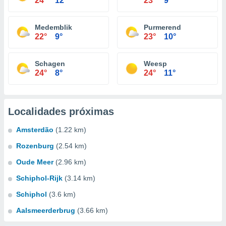
24°
12°
23°
9°
Medemblik
Purmerend
22°
9°
23°
10°
Schagen
Weesp
24°
8°
24°
11°
Localidades próximas
Amsterdão
(1.22 km)
Rozenburg
(2.54 km)
Oude Meer
(2.96 km)
Schiphol-Rijk
(3.14 km)
Schiphol
(3.6 km)
Aalsmeerderbrug
(3.66 km)