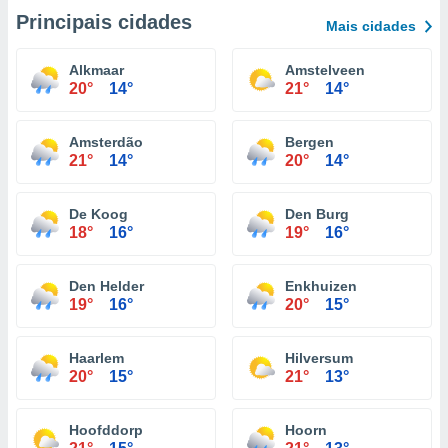
Principais cidades
Mais cidades
Alkmaar
Amstelveen
20°
14°
21°
14°
Amsterdão
Bergen
21°
14°
20°
14°
De Koog
Den Burg
18°
16°
19°
16°
Den Helder
Enkhuizen
19°
16°
20°
15°
Haarlem
Hilversum
20°
15°
21°
13°
Hoofddorp
Hoorn