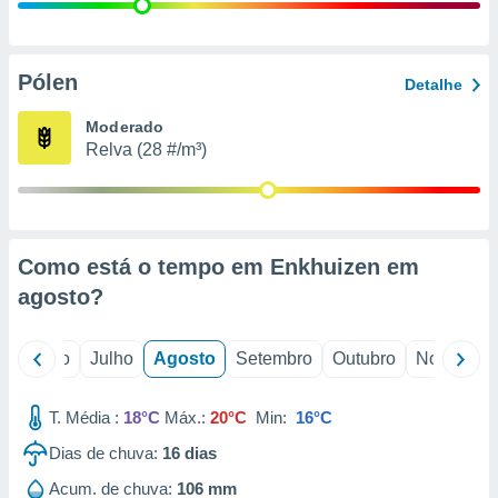
conteúdos.
ção
Pólen
Detalhe
ão através
de
Moderado
,
Relva (28 #/m³)
 e
dos,
publicidade
s, estudos
Como está o tempo em Enkhuizen em
a e
mento de
agosto
?
ossos 1199
o
Junho
Julho
Agosto
Setembro
Outubro
Novembro
eiros
T. Média :
18°C
Máx.:
20°C
Min:
16°C
Dias de chuva:
16
dias
Acum. de chuva:
106 mm