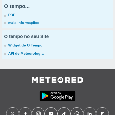
O tempo...
PDF
mais informações
O tempo no seu Site
Widget de O Tempo
API de Meteorologia