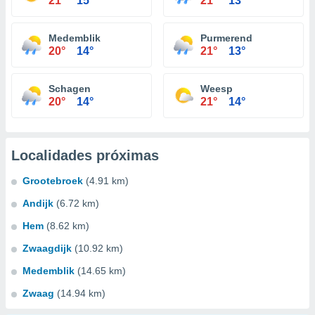
21°
15°
21°
13°
Medemblik
Purmerend
20°
14°
21°
13°
Schagen
Weesp
20°
14°
21°
14°
Localidades próximas
Grootebroek
(4.91 km)
Andijk
(6.72 km)
Hem
(8.62 km)
Zwaagdijk
(10.92 km)
Medemblik
(14.65 km)
Zwaag
(14.94 km)