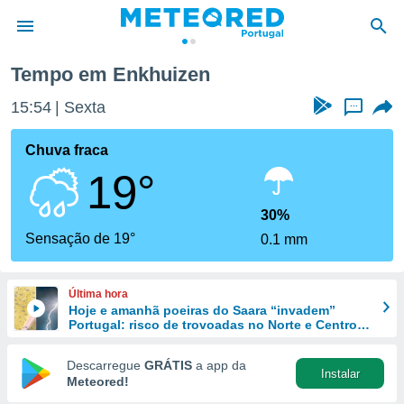
Tempo em Enkhuizen
de
15:54
Sexta
...
 da
empo.pt) foi
Chuva fraca
or
19°
is para
e as
 fornecidas
30%
 qualidade.
Sensação de 19°
0.1 mm
r a este
s das
opções:
Última hora
Hoje e amanhã poeiras do Saara “invadem”
ookies e
Portugal: risco de trovoadas no Norte e Centro
 forma
aumenta
Descarregue
GRÁTIS
a app da
Instalar
e digital
Meteored!
da,