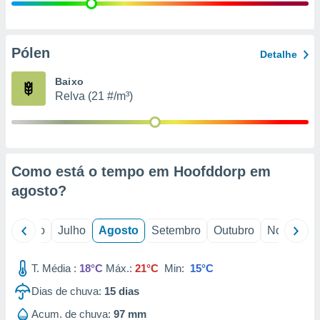
conteúdos.
ção
Pólen
Detalhe
ão através
de
Baixo
,
Relva (21 #/m³)
 e
dos,
publicidade
s, estudos
Como está o tempo em Hoofddorp em
a e
mento de
agosto
?
ossos 1199
o
Junho
Julho
Agosto
Setembro
Outubro
Novembro
eiros
T. Média :
18°C
Máx.:
21°C
Min:
15°C
Dias de chuva:
15
dias
Acum. de chuva:
97 mm