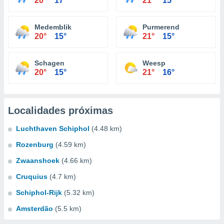
20°
17°
21°
15°
Medemblik
Purmerend
20°
15°
21°
15°
Schagen
Weesp
20°
15°
21°
16°
Localidades próximas
Luchthaven Schiphol
(4.48 km)
Rozenburg
(4.59 km)
Zwaanshoek
(4.66 km)
Cruquius
(4.7 km)
Schiphol-Rijk
(5.32 km)
Amsterdão
(5.5 km)