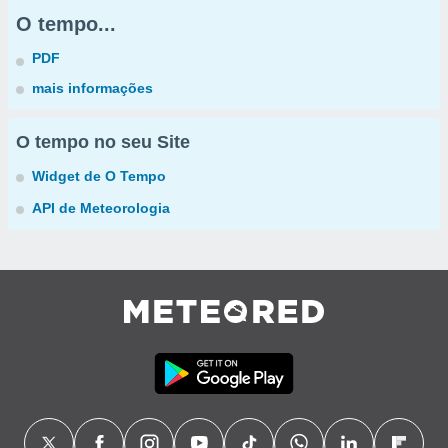
O tempo...
PDF
mais informações
O tempo no seu Site
Widget de O Tempo
API de Meteorologia