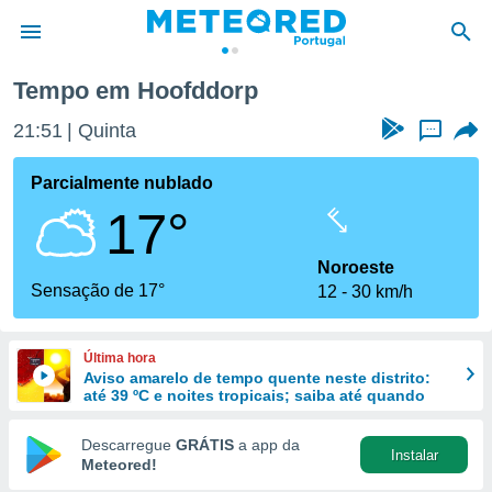
Tempo em Hoofddorp
de
21:51
Quinta
...
 da
empo.pt) foi
Parcialmente nublado
or
17°
is para
e as
 fornecidas
Noroeste
 qualidade.
Sensação de 17°
12
30 km/h
r a este
s das
opções:
Última hora
Aviso amarelo de tempo quente neste distrito:
ookies e
até 39 ºC e noites tropicais; saiba até quando
 forma
Descarregue
GRÁTIS
a app da
Instalar
e digital
Meteored!
da,