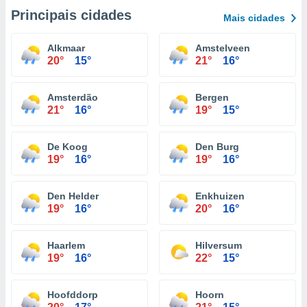
Principais cidades
Mais cidades
Alkmaar
Amstelveen
20°
15°
21°
16°
Amsterdão
Bergen
21°
16°
19°
15°
De Koog
Den Burg
19°
16°
19°
16°
Den Helder
Enkhuizen
19°
16°
20°
16°
Haarlem
Hilversum
19°
16°
22°
15°
Hoofddorp
Hoorn