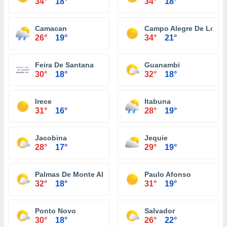
34°
18°
34°
18°
Camacan
Campo Alegre De Lourd
26°
19°
34°
21°
Feira De Santana
Guanambi
30°
18°
32°
18°
Irece
Itabuna
31°
16°
28°
19°
Jacobina
Jequie
28°
17°
29°
19°
Palmas De Monte Alto
Paulo Afonso
32°
18°
31°
19°
Ponto Novo
Salvador
30°
18°
26°
22°