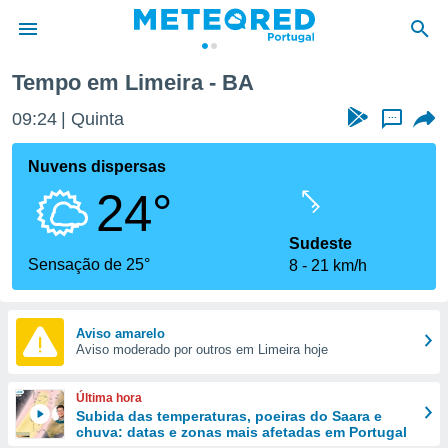
Tempo em Limeira - BA
de
09:24
Quinta
...
 da
empo.pt) foi
Nuvens dispersas
or
24°
is para
e as
 fornecidas
Sudeste
 qualidade.
Sensação de 25°
8
21 km/h
r a este
s das
opções:
Aviso amarelo
Aviso moderado por outros em Limeira hoje
ookies e
 forma
Última hora
e digital
Subida das temperaturas, poeiras do Saara e
chuva: datas e zonas mais afetadas em Portugal
da,