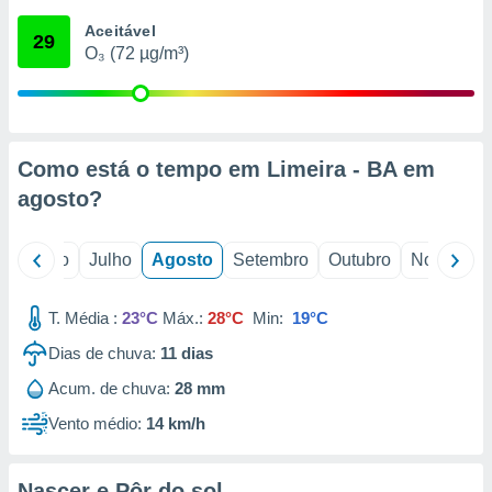
conteúdos.
Aceitável
29
O₃ (72 µg/m³)
ção
ão através
de
,
 e
Como está o tempo em Limeira - BA em
agosto
?
dos,
publicidade
s, estudos
o
Junho
Julho
Agosto
Setembro
Outubro
Novembro
a e
mento de
T. Média :
23°C
Máx.:
28°C
Min:
19°C
ossos 1199
Dias de chuva:
11
dias
eiros
Acum. de chuva:
28 mm
Vento médio:
14 km/h
Nascer e Pôr do sol