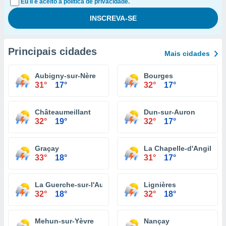
Eu li e aceito a política de privacidade.
Principais cidades
Mais cidades
Aubigny-sur-Nère
Bourges
31°
17°
32°
17°
Châteaumeillant
Dun-sur-Auron
32°
19°
32°
17°
Graçay
La Chapelle-d'Angillon
33°
18°
31°
17°
La Guerche-sur-l'Aubois
Lignières
32°
18°
32°
18°
Mehun-sur-Yèvre
Nançay