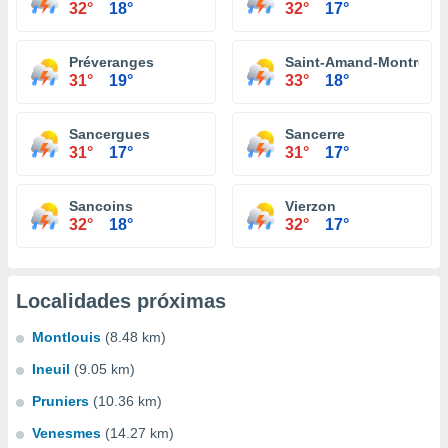
32°
18°
32°
17°
Préveranges
Saint-Amand-Montrond
31°
19°
33°
18°
Sancergues
Sancerre
31°
17°
31°
17°
Sancoins
Vierzon
32°
18°
32°
17°
Localidades próximas
Montlouis
(8.48 km)
Ineuil
(9.05 km)
Pruniers
(10.36 km)
Venesmes
(14.27 km)