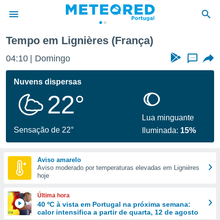
Tempo em Lignières (França)
de
04:10
Domingo
...
 da
empo.pt) foi
Nuvens dispersas
or
22°
is para
e as
 fornecidas
Lua minguante
 qualidade.
Sensação de 22°
Iluminada:
15%
r a este
s das
opções:
Aviso amarelo
Aviso moderado por temperaturas elevadas em Lignières
ookies e
hoje
 forma
Última hora
e digital
40 ºC à vista em Portugal na próxima semana:
calor intensifica a partir de quarta, 12 de agosto
da,