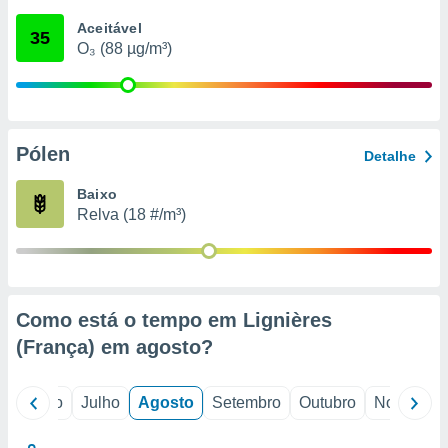
conteúdos.
Aceitável
35
O₃ (88 µg/m³)
ção
ão através
de
,
 e
Pólen
Detalhe
dos,
Baixo
publicidade
Relva (18 #/m³)
s, estudos
a e
mento de
ossos 1199
Como está o tempo em Lignières
eiros
(França) em
agosto
?
o
Junho
Julho
Agosto
Setembro
Outubro
Novembro