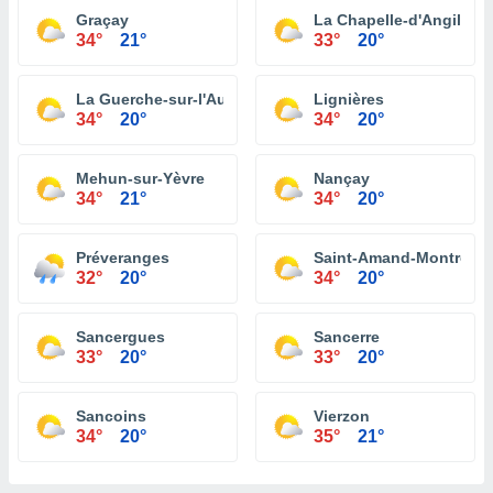
Graçay
La Chapelle-d'Angillon
34°
21°
33°
20°
La Guerche-sur-l'Aubois
Lignières
34°
20°
34°
20°
Mehun-sur-Yèvre
Nançay
34°
21°
34°
20°
Préveranges
Saint-Amand-Montrond
32°
20°
34°
20°
Sancergues
Sancerre
33°
20°
33°
20°
Sancoins
Vierzon
34°
20°
35°
21°