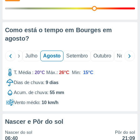
conteúdos.
ção
ão através
Como está o tempo em Bourges em
de
agosto
?
,
 e
o
Junho
Julho
Agosto
Setembro
Outubro
Novembro
dos,
publicidade
s, estudos
T. Média :
20°C
Máx.:
26°C
Min:
15°C
a e
mento de
Dias de chuva:
9
dias
Acum. de chuva:
55 mm
ossos 1199
Vento médio:
10 km/h
eiros
Nascer e Pôr do sol
Nascer do sol
Pôr do sol
06:40
21:09