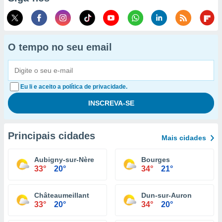
O tempo no seu email
Eu li e aceito a política de privacidade.
Principais cidades
Mais cidades
Aubigny-sur-Nère
Bourges
33°
20°
34°
21°
Châteaumeillant
Dun-sur-Auron
33°
20°
34°
20°