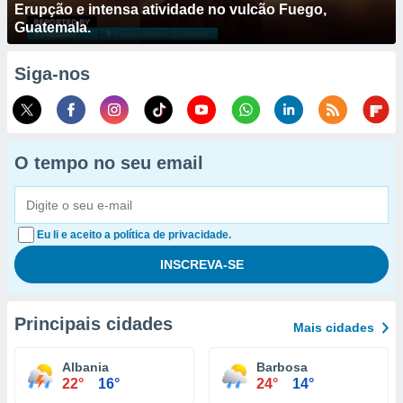
Erupção e intensa atividade no vulcão Fuego,
Guatemala.
Siga-nos
O tempo no seu email
Eu li e aceito a política de privacidade.
Principais cidades
Mais cidades
Albania
Barbosa
22°
16°
24°
14°