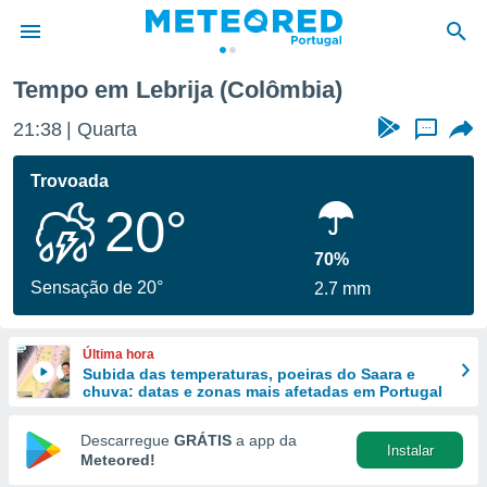
Tempo em Lebrija (Colômbia)
de
21:38
Quarta
...
 da
empo.pt) foi
Trovoada
or
20°
is para
e as
 fornecidas
70%
 qualidade.
Sensação de 20°
2.7 mm
r a este
s das
opções:
Última hora
Subida das temperaturas, poeiras do Saara e
ookies e
chuva: datas e zonas mais afetadas em Portugal
 forma
Descarregue
GRÁTIS
a app da
Instalar
e digital
Meteored!
da,