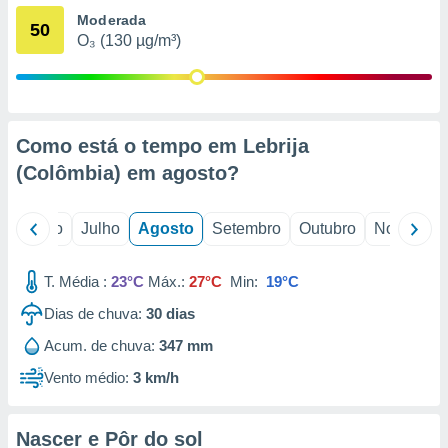
conteúdos.
Moderada
50
O₃ (130 µg/m³)
ção
ão através
de
,
Como está o tempo em Lebrija
 e
(Colômbia) em
agosto
?
dos,
publicidade
s, estudos
o
Junho
Julho
Agosto
Setembro
Outubro
Novembro
a e
mento de
T. Média :
23°C
Máx.:
27°C
Min:
19°C
ossos 1199
Dias de chuva:
30
dias
eiros
Acum. de chuva:
347 mm
Vento médio:
3 km/h
Nascer e Pôr do sol