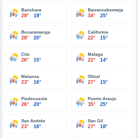
Barichara
Barrancabermeja
29°
19°
34°
25°
Bucaramanga
California
28°
20°
22°
15°
Cite
Malaga
26°
15°
22°
14°
Matanza
Olival
23°
16°
27°
15°
Piedecuesta
Puerto Araujo
26°
20°
35°
25°
San Andrés
San Gil
23°
16°
27°
18°