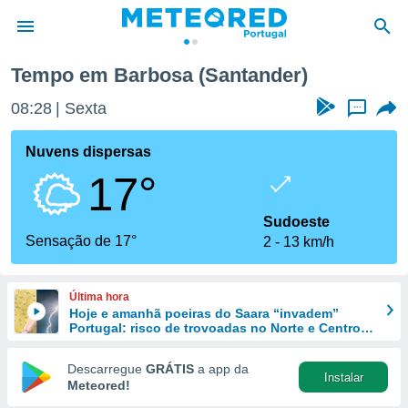
Tempo em Barbosa (Santander)
de
08:28
Sexta
...
 da
empo.pt) foi
Nuvens dispersas
or
17°
is para
e as
 fornecidas
Sudoeste
 qualidade.
Sensação de 17°
2
13 km/h
r a este
s das
opções:
Última hora
Hoje e amanhã poeiras do Saara “invadem”
ookies e
Portugal: risco de trovoadas no Norte e Centro
 forma
aumenta
Descarregue
GRÁTIS
a app da
Instalar
e digital
Meteored!
da,