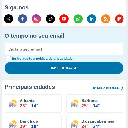
Siga-nos
O tempo no seu email
Eu li e aceito a política de privacidade.
Principais cidades
Mais cidades
Albania
Barbosa
23°
14°
25°
14°
Barichara
Barrancabermeja
29°
18°
34°
24°