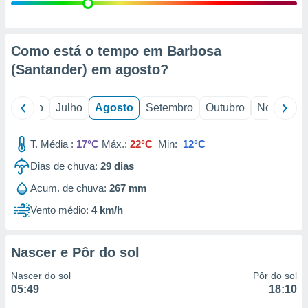
conteúdos.
ção
Como está o tempo em Barbosa
ão através
(Santander) em
agosto
?
de
,
 e
o
Junho
Julho
Agosto
Setembro
Outubro
Novembro
dos,
publicidade
T. Média :
17°C
Máx.:
22°C
Min:
12°C
s, estudos
Dias de chuva:
29
dias
a e
mento de
Acum. de chuva:
267 mm
Vento médio:
4 km/h
ossos 1199
eiros
Nascer e Pôr do sol
Nascer do sol
Pôr do sol
05:49
18:10