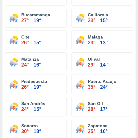
Bucaramanga
California
27°
19°
23°
15°
Cite
Malaga
26°
15°
23°
13°
Matanza
Olival
24°
16°
29°
14°
Piedecuesta
Puerto Araujo
26°
19°
35°
24°
San Andrés
San Gil
24°
15°
28°
17°
Socorro
Zapatoca
30°
18°
25°
16°