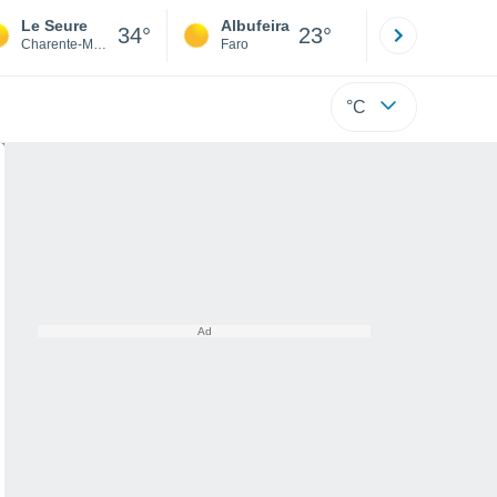
Le Seure
Albufeira
Lisboa
34°
23°
Charente-Maritime
Faro
Lisboa
°C