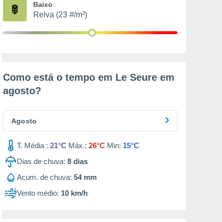
Baixo
Relva (23 #/m³)
Como está o tempo em Le Seure em
agosto
?
Agosto
T. Média :
21°C
Máx.:
26°C
Min:
15°C
Dias de chuva:
8
dias
Acum. de chuva:
54 mm
Vento médio:
10 km/h