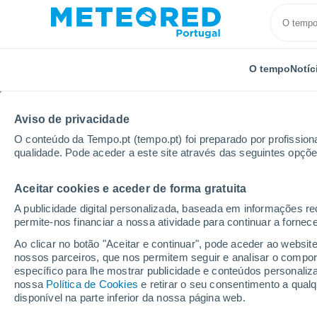
O tempo
Notíc
Aviso de privacidade
O conteúdo da Tempo.pt (tempo.pt) foi preparado por profissiona
qualidade. Pode aceder a este site através das seguintes opçõe
Aceitar cookies e aceder de forma gratuita
Início
França
Nova Aquitânia
Charente-Maritim
A publicidade digital personalizada, baseada em informações r
permite-nos financiar a nossa atividade para continuar a fornec
Tempo em Le Seure
Ao clicar no botão "Aceitar e continuar", pode aceder ao websit
nossos parceiros, que nos permitem seguir e analisar o compo
15:26
Domingo
específico para lhe mostrar publicidade e conteúdos persona
nossa
Política de Cookies
e retirar o seu consentimento a qua
disponível na parte inferior da nossa página web.
Limpo