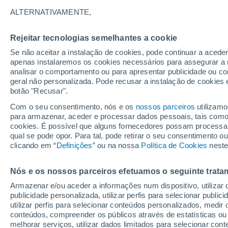
33°
ALTERNATIVAMENTE,
Rejeitar tecnologias semelhantes a cookie
UV
6 Alto
Se não aceitar a instalação de cookies, pode continuar a acede
Sensação de 33°
FPS
15-25
apenas instalaremos os cookies necessários para assegurar a 
analisar o comportamento ou para apresentar publicidade ou co
geral não personalizada. Pode recusar a instalação de cookies 
botão "Recusar".
Astronomia
Incrível: descoberto um planeta potencialmen
Com o seu consentimento, nós e os
nossos parceiros
utilizamo
habitável a apenas 25 anos-luz da Terra
para armazenar, aceder e processar dados pessoais, tais como a
cookies. É possível que alguns fornecedores possam processa
O Tempo 1 - 7 Dias
Atualidade
Mapas de nuvens
qual se pode opor. Para tal, pode retirar o seu consentimento 
clicando em “
Definições
” ou na nossa
Política de Cookies
neste
Nós e os nossos parceiros efetuamos o seguinte trata
Amanhã
Terça
Hoje
Armazenar e/ou aceder a informações num dispositivo, utilizar da
10 Ago.
11 Ago.
9 Ago.
publicidade personalizada, utilizar perfis para selecionar public
utilizar perfis para selecionar conteúdos personalizados, med
conteúdos, compreender os públicos através de estatísticas ou
melhorar serviços, utilizar dados limitados para selecionar cont
70%
30%
90%