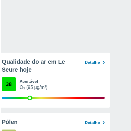
Qualidade do ar em Le
Detalhe
Seure hoje
Aceitável
38
O₃ (95 µg/m³)
Pólen
Detalhe