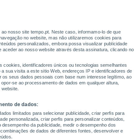
Aviso amarelo
Aviso moderado por trovoada em Le
Seure hoje
r ao nosso site tempo.pt. Neste caso, informamo-lo de que
navegação no website, mas não utilizaremos cookies para
nteúdos personalizados, embora possa visualizar publicidade
e aceder ao nosso website através desta assinatura, clicando no
te
s cookies, identificadores únicos ou tecnologias semelhantes
 sua visita a este sitio Web, endereços IP e identificadores de
r os seus dados pessoais com base num interesse legítimo, ao
Radar de Chuva
Satélites
Modelos
ou opor-se ao processamento de dados em qualquer altura,
 website.
mento de dados:
Quarta
Quinta
Sexta
Sábado
dos limitados para selecionar publicidade, criar perfis para
12 Ago.
13 Ago.
14 Ago.
15 Ago.
idade personalizada, criar perfis para personalizar conteúdos,
ir o desempenho da publicidade, medir o desempenho dos
 combinações de dados de diferentes fontes, desenvolver e
eúdos.