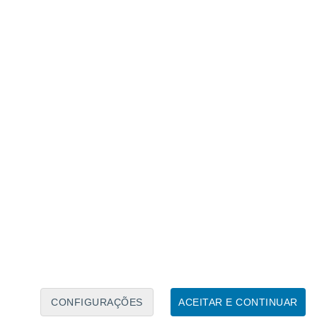
Calendário Lunar
Seg
Ter
Qua
Qui
Sex
Sáb
Domo
9
10
11
12
13
14
15
16
17
18
19
20
21
22
CONFIGURAÇÕES
ACEITAR E CONTINUAR