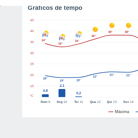
Gráficos de tempo
45
40
38°
38°
36°
34°
34°
35
33°
30
25
20
21°
21°
21°
20°
19°
19°
2.1
15
0.8
0.2
°C
Dom
9
Seg
10
Ter
11
Qua
12
Qui
13
Sex
14
Máxima