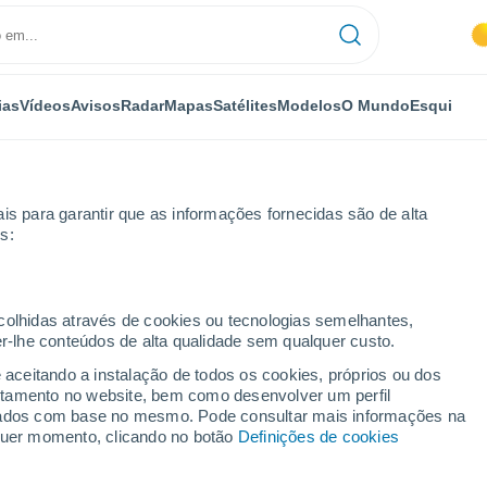
ias
Vídeos
Avisos
Radar
Mapas
Satélites
Modelos
O Mundo
Esqui
is para garantir que as informações fornecidas são de alta
s:
e
Le Seure
ecolhidas através de cookies ou tecnologias semelhantes,
er-lhe conteúdos de alta qualidade sem qualquer custo.
e aceitando a instalação de todos os cookies, próprios ou dos
rtamento no website, bem como desenvolver um perfil
...
lizados com base no mesmo. Pode consultar mais informações na
lquer momento, clicando no botão
Definições de cookies
Por horas
Intervalos nublados nas
próximas horas