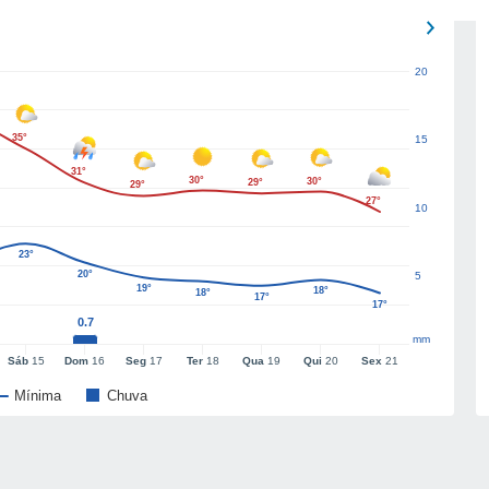
20
35°
15
31°
30°
30°
29°
29°
27°
10
23°
20°
5
19°
18°
18°
17°
17°
0.7
mm
Sáb
15
Dom
16
Seg
17
Ter
18
Qua
19
Qui
20
Sex
21
Mínima
Chuva